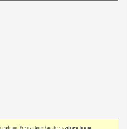
zdrava hrana
oj prehrani. Pokriva teme kao što su:
,