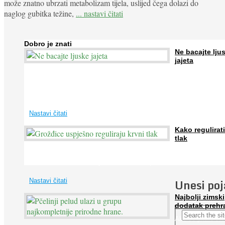
može znatno ubrzati metabolizam tijela, uslijed čega dolazi do
naglog gubitka težine,
... nastavi čitati
Dobro je znati
Ne bacajte lju
jajeta
Jaja su vrlo hranjiva namirnica bogata proteinima, kalcijem i drugim
mineralima, te ih svakodnevno konzumiraju milijuni ljudi širom svijet
...
Nastavi čitati
Kako regulirati
tlak
Iako je »visok krvni tlak« mnogo opasniji od niskog, »hipotenziju« ni
ne bi trebali zanemarivati jer također može prouzročiti ...
Unesi po
Nastavi čitati
Najbolji zimski
dodatak prehr
Ako se pitate što