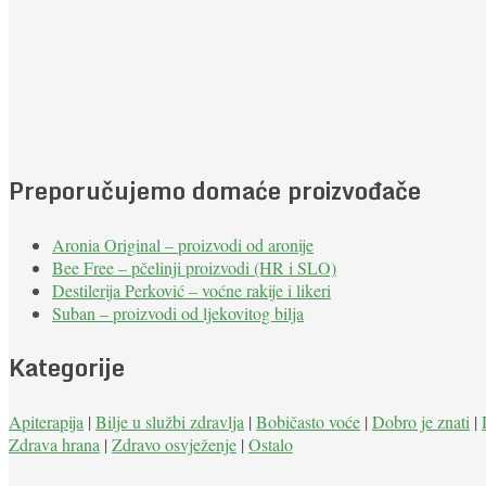
Preporučujemo domaće proizvođače
Aronia Original – proizvodi od aronije
Bee Free – pčelinji proizvodi (HR i SLO)
Destilerija Perković – voćne rakije i likeri
Suban – proizvodi od ljekovitog bilja
Kategorije
Apiterapija
|
Bilje u službi zdravlja
|
Bobičasto voće
|
Dobro je znati
|
Zdrava hrana
|
Zdravo osvježenje
|
Ostalo