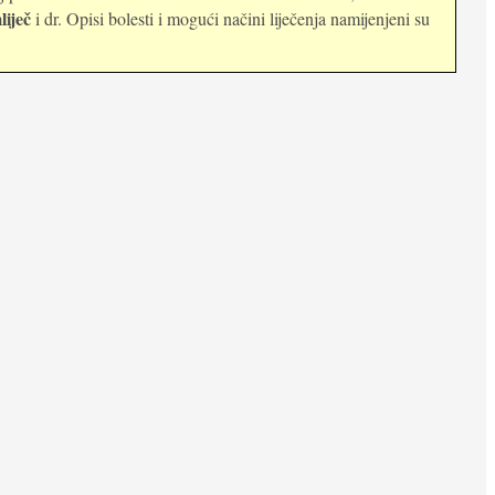
liječ
i dr. Opisi bolesti i mogući načini liječenja namijenjeni su