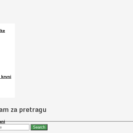
ske
a. Osim
 krvni
 slučajno
jam za pretragu
ani
 nabaviti