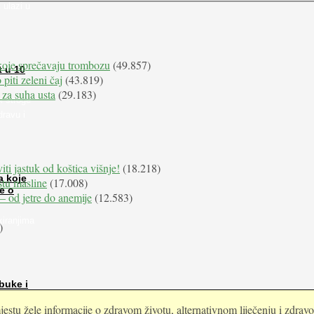
 ulazi u
koje sprečavaju trombozu
(49.857)
t u 10
 piti zeleni čaj
(43.819)
 za suha usta
(29.183)
i stroge
dravu i
iti jastuk od koštica višnje!
(18.218)
a koje
istu masline
(17.008)
e o
e – od jetre do anemije
(12.583)
kiranjima
)
buke i
estu žele informacije o zdravom životu, alternativnom liječenju i zdrav