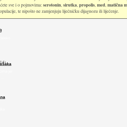
serotonin
sirutka
propolis
med
matična m
i ćete sve i o pojmovima:
,
,
,
,
ulacije, te nipošto ne zamjenjuju liječničku dijagnozu ili liječenje.
e
daleko
14)
rušaka
cima jer
...
ana
ika