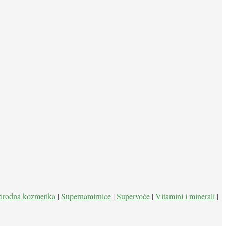
rirodna kozmetika
|
Supernamirnice
|
Supervoće
|
Vitamini i minerali
|