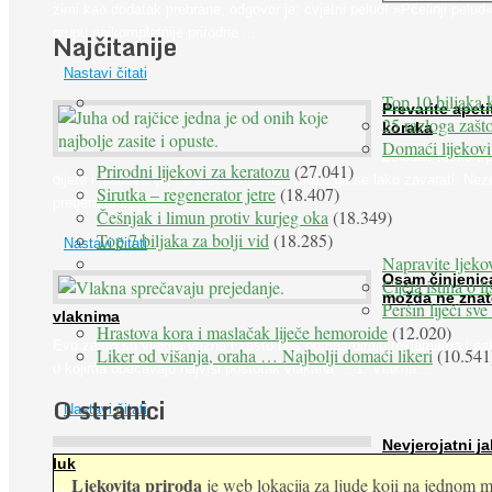
zimi kao dodatak prehrane, odgovor je: cvjetni pelud! »Pčelinji pelud«
grupu najkompletnije prirodne ...
Najčitanije
Nastavi čitati
Top 10 biljaka 
Prevarite apeti
25 razloga zašto
koraka
Domaći lijekovi
Želudac teško trp
Prirodni lijekovi za keratozu
(27.041)
dijete i gladovanje, no srećom po nas može ga se lako zavarati. Nez
Sirutka – regenerator jetre
(18.407)
pretjeranu želju ...
Češnjak i limun protiv kurjeg oka
(18.349)
Top 7 biljaka za bolji vid
(18.285)
Nastavi čitati
Napravite ljekov
Osam činjenic
Cijela istina o l
možda ne znat
Peršin liječi sv
vlaknima
Hrastova kora i maslačak liječe hemoroide
(12.020)
Evo zašto su vlakna važna i zašto nas bombardiraju reklamama i pa
Liker od višanja, oraha … Najbolji domaći likeri
(10.541
u kojima obećavaju najviši postotak vlakana ... 1. Vlakna ...
O stranici
Nastavi čitati
Nevjerojatni ja
luk
Ljekovita priroda
je web lokacija za ljude koji na jednom mj