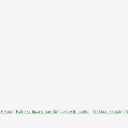
Dossier
|
Kako se liječi u narodu
|
Ljekoviti napitci
|
Praktični savjeti
|
P