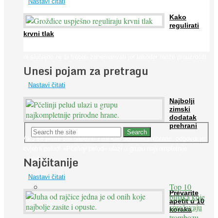
Nastavi čitati
Kako
regulirati
krvni tlak
Iako je »visok krvni tlak« mnogo opasniji od niskog, »hipotenziju«
ni slučajno ne bi trebali zanemarivati jer također može prouzročiti
Unesi pojam za pretragu
...
Nastavi čitati
Najbolji
zimski
dodatak
prehrani
Ako se pitate što nabaviti zimi kao dodatak prehrane, odgovor je:
cvjetni pelud! »Pčelinji pelud« ulazi u grupu najkompletnije
Najčitanije
prirodne ...
Nastavi čitati
Top 10
Prevarite
biljaka koje
apetit u 10
sprečavaju
koraka
trombozu