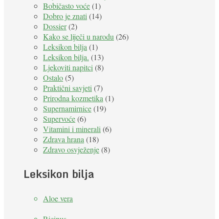
Bobičasto voće
(1)
Dobro je znati
(14)
Dossier
(2)
Kako se liječi u narodu
(26)
Leksikon bilja
(1)
Leksikon bilja.
(13)
Ljekoviti napitci
(8)
Ostalo
(5)
Praktični savjeti
(7)
Prirodna kozmetika
(1)
Supernamirnice
(19)
Supervoće
(6)
Vitamini i minerali
(6)
Zdrava hrana
(18)
Zdravo osvježenje
(8)
Leksikon bilja
Aloe vera
Ricinus