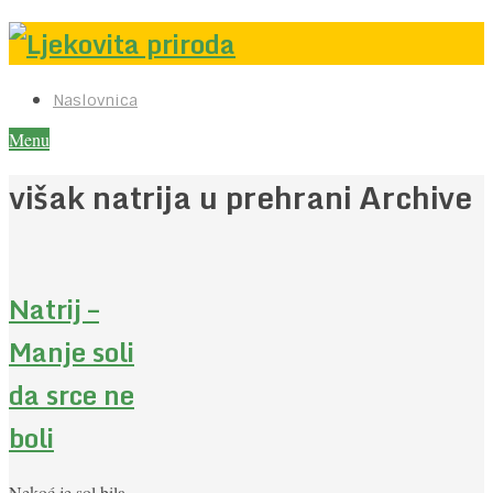
Naslovnica
Menu
višak natrija u prehrani Archive
Natrij –
Manje soli
da srce ne
boli
Nekoć je sol bila