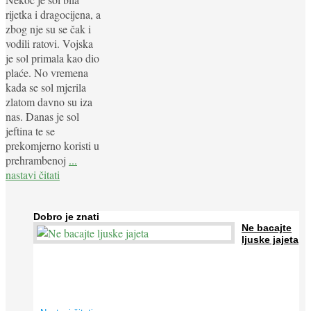
rijetka i dragocijena, a
zbog nje su se čak i
vodili ratovi. Vojska
je sol primala kao dio
plaće. No vremena
kada se sol mjerila
zlatom davno su iza
nas. Danas je sol
jeftina te se
prekomjerno koristi u
prehrambenoj
...
nastavi čitati
Dobro je znati
Ne bacajte
ljuske jajeta
Jaja su vrlo hranjiva namirnica bogata proteinima, kalcijem i
drugim mineralima, te ih svakodnevno konzumiraju milijuni ljudi
širom svijeta. Osim ...