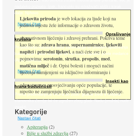
Maslinovo ulje, kao osnova zdrave mediteranske prehrane, već je
nadaleko poznato. Ipak, francuski su istraživači otišli i korak
dalje. Njihovo ...
Ljekovita priroda
je web lokacija za ljude koji na
jednom mjestu žele informacije o zdravom životu,
Nastavi čitati
Oprašivanje
alternativnom liječenju i zdravoj prehrani. Pokriva teme
krušaka
zdrava hrana
supernamirnice
ljekoviti
kao što su:
,
,
Pri podizanju nasada kruške zanemaruje se problem oprašivanja
napitci
prirodni lijekovi
i
, a naći ćete sve i o
kukcima jer vlada uvjerenje da će krušku oprašiti pčele medarice
serotonin
sirutka
propolis
med
pojmovima:
,
,
,
,
(Apis mellifera). ...
matična mliječ
i dr. Opisi bolesti i mogući načini
Nastavi čitati
liječenja namijenjeni su isključivo informiranju i
Insekti kao
zdravstvenom prosvjećivanju opće populacije, te
hrana budućnosti
nipošto ne zamjenjuju liječničku dijagnozu ili liječenje.
Prema predviđanjima FAO-a do 2050. godine život 9 milijardi
stanovnika Zemlje bit će ugrožen zbog gladi. Nadu (možda) nude
insekti. ...
Kategorije
Nastavi čitati
Apiterapija
(2)
Bilje u službi zdravlja
(27)