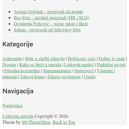
Aronia Original – proizvodi od aronije
Bee Free – pčelinji proizvodi (HR i SLO)
Destilerija Perković – voćne rakije i likeri
Suban – proizvodi od ljekovitog bilja
Kategorije
Apiterapija
|
Bilje u službi zdravlja
|
Bobičasto voće
|
Dobro je znati
|
Dossier
|
Kako se liječi u narodu
|
Ljekoviti napitci
|
Praktični savjeti
|
Prirodna kozmetika
|
Supernamirnice
|
Supervoće
|
Vitamini i
minerali
|
Zdrava hrana
|
Zdravo osvježenje
|
Ostalo
Navigacija
Naslovnica
Ljekovita priroda
Copyright © 2026.
Theme by
MyThemeShop
.
Back to Top