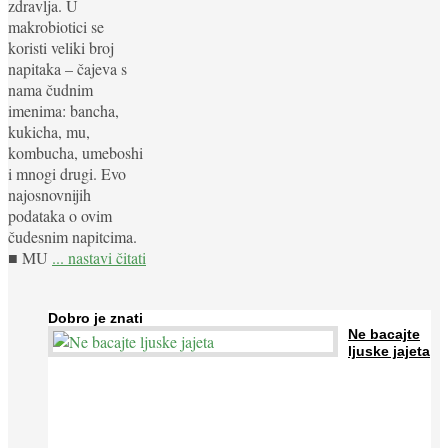
zdravlja. U
makrobiotici se
koristi veliki broj
napitaka – čajeva s
nama čudnim
imenima: bancha,
kukicha, mu,
kombucha, umeboshi
i mnogi drugi. Evo
najosnovnijih
podataka o ovim
čudesnim napitcima.
■ MU
... nastavi čitati
Dobro je znati
Ne bacajte
ljuske jajeta
Jaja su vrlo hranjiva namirnica bogata proteinima, kalcijem i
drugim mineralima, te ih svakodnevno konzumiraju milijuni ljudi
širom svijeta. Osim ...