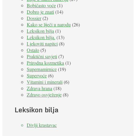
Bobičasto voće
(1)
Dobro je znati
(14)
Dossier
(2)
Kako se liječi u narodu
(26)
Leksikon bilja
(1)
Leksikon bilja.
(13)
Ljekoviti napitci
(8)
Ostalo
(5)
Praktični savjeti
(7)
Prirodna kozmetika
(1)
Supernamirnice
(19)
Supervoće
(6)
Vitamini i minerali
(6)
Zdrava hrana
(18)
Zdravo osvježenje
(8)
Leksikon bilja
Divlji krastavac