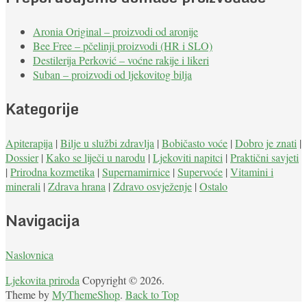
Aronia Original – proizvodi od aronije
Bee Free – pčelinji proizvodi (HR i SLO)
Destilerija Perković – voćne rakije i likeri
Suban – proizvodi od ljekovitog bilja
Kategorije
Apiterapija
|
Bilje u službi zdravlja
|
Bobičasto voće
|
Dobro je znati
|
Dossier
|
Kako se liječi u narodu
|
Ljekoviti napitci
|
Praktični savjeti
|
Prirodna kozmetika
|
Supernamirnice
|
Supervoće
|
Vitamini i
minerali
|
Zdrava hrana
|
Zdravo osvježenje
|
Ostalo
Navigacija
Naslovnica
Ljekovita priroda
Copyright © 2026.
Theme by
MyThemeShop
.
Back to Top