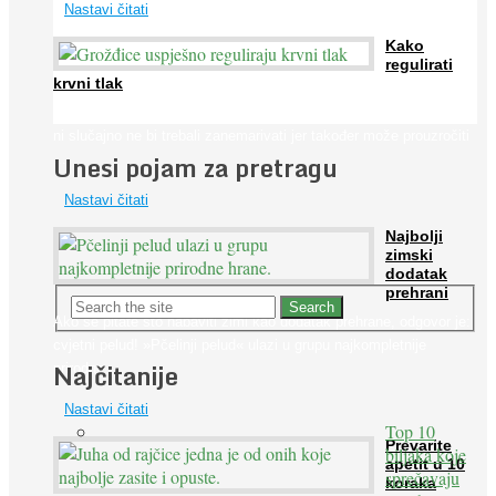
Nastavi čitati
Kako
regulirati
krvni tlak
Iako je »visok krvni tlak« mnogo opasniji od niskog, »hipotenziju«
ni slučajno ne bi trebali zanemarivati jer također može prouzročiti
Unesi pojam za pretragu
...
Nastavi čitati
Najbolji
zimski
dodatak
prehrani
Ako se pitate što nabaviti zimi kao dodatak prehrane, odgovor je:
cvjetni pelud! »Pčelinji pelud« ulazi u grupu najkompletnije
Najčitanije
prirodne ...
Nastavi čitati
Top 10
Prevarite
biljaka koje
apetit u 10
sprečavaju
koraka