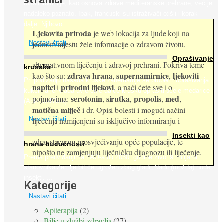
Maslinovo ulje, kao osnova zdrave mediteranske prehrane, već je
nadaleko poznato. Ipak, francuski su istraživači otišli i korak
dalje. Njihovo ...
Ljekovita priroda
je web lokacija za ljude koji na
jednom mjestu žele informacije o zdravom životu,
Nastavi čitati
Oprašivanje
alternativnom liječenju i zdravoj prehrani. Pokriva teme
krušaka
zdrava hrana
supernamirnice
ljekoviti
kao što su:
,
,
Pri podizanju nasada kruške zanemaruje se problem oprašivanja
napitci
prirodni lijekovi
i
, a naći ćete sve i o
kukcima jer vlada uvjerenje da će krušku oprašiti pčele medarice
serotonin
sirutka
propolis
med
pojmovima:
,
,
,
,
(Apis mellifera). ...
matična mliječ
i dr. Opisi bolesti i mogući načini
Nastavi čitati
liječenja namijenjeni su isključivo informiranju i
Insekti kao
zdravstvenom prosvjećivanju opće populacije, te
hrana budućnosti
nipošto ne zamjenjuju liječničku dijagnozu ili liječenje.
Prema predviđanjima FAO-a do 2050. godine život 9 milijardi
stanovnika Zemlje bit će ugrožen zbog gladi. Nadu (možda) nude
insekti. ...
Kategorije
Nastavi čitati
Apiterapija
(2)
Bilje u službi zdravlja
(27)