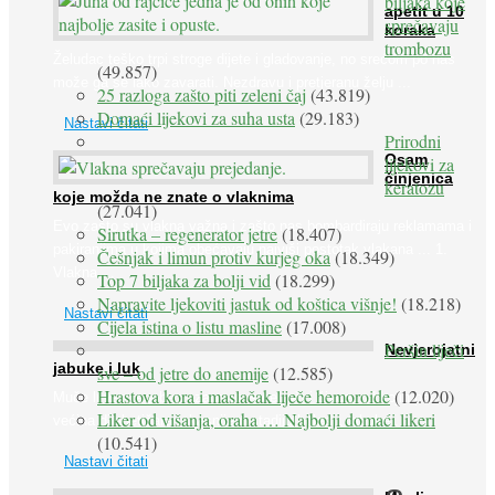
biljaka koje
apetit u 10
sprečavaju
koraka
trombozu
Želudac teško trpi stroge dijete i gladovanje, no srećom po nas
(49.857)
može ga se lako zavarati. Nezdravu i pretjeranu želju ...
25 razloga zašto piti zeleni čaj
(43.819)
Domaći lijekovi za suha usta
(29.183)
Nastavi čitati
Prirodni
Osam
lijekovi za
činjenica
keratozu
koje možda ne znate o vlaknima
(27.041)
Evo zašto su vlakna važna i zašto nas bombardiraju reklamama i
Sirutka – regenerator jetre
(18.407)
pakiranjima u kojima obećavaju najviši postotak vlakana ... 1.
Češnjak i limun protiv kurjeg oka
(18.349)
Vlakna ...
Top 7 biljaka za bolji vid
(18.299)
Napravite ljekoviti jastuk od koštica višnje!
(18.218)
Nastavi čitati
Cijela istina o listu masline
(17.008)
Peršin liječi
Nevjerojatni
jabuke i luk
sve – od jetre do anemije
(12.585)
Hrastova kora i maslačak liječe hemoroide
(12.020)
Muče li vas tegobe vezane uz srce, oči i živce, od kojih pati
Liker od višanja, oraha … Najbolji domaći likeri
većina dijabetičara u kasnijem stadiju bolesti, jabuke ...
(10.541)
Nastavi čitati