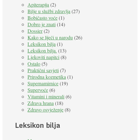
Apiterapija
(2)
Bilje u službi zdravlja
(27)
Bobičasto voće
(1)
Dobro je znati
(14)
Dossier
(2)
Kako se liječi u narodu
(26)
Leksikon bilja
(1)
Leksikon bilja.
(13)
Ljekoviti napitci
(8)
Ostalo
(5)
Praktični savjeti
(7)
Prirodna kozmetika
(1)
Supernamirnice
(19)
Supervoće
(6)
Vitamini i minerali
(6)
Zdrava hrana
(18)
Zdravo osvježenje
(8)
Leksikon bilja