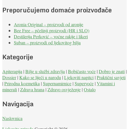
Preporučujemo domaće proizvođače
Aronia Original – proizvodi od aronije
Bee Free – pčelinji proizvodi (HR i SLO)
Destilerija Perković – voćne rakije i likeri
Suban – proizvodi od ljekovitog bilja
Kategorije
Apiterapija
|
Bilje u službi zdravlja
|
Bobičasto voće
|
Dobro je znati
|
Dossier
|
Kako se liječi u narodu
|
Ljekoviti napitci
|
Praktični savjeti
|
Prirodna kozmetika
|
Supernamirnice
|
Supervoće
|
Vitamini i
minerali
|
Zdrava hrana
|
Zdravo osvježenje
|
Ostalo
Navigacija
Naslovnica
Ljekovita priroda
Copyright © 2026.