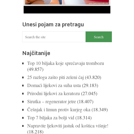
1
2
3
4
5
6
7
8
9
Ne bacajte ljuske jajeta
Jaja su vrlo hranjiva namirnica bogata proteinima,
Unesi pojam za pretragu
kalcijem i drugim mineralima, te ih svakodnevno
konzumiraju milijuni ljudi širom svijeta. Osim ...
Nastavi čitati
Najčitanije
Top 10 biljaka koje sprečavaju trombozu
(49.857)
25 razloga zašto piti zeleni čaj
(43.820)
Domaći lijekovi za suha usta
(29.183)
Prirodni lijekovi za keratozu
(27.045)
Sirutka – regenerator jetre
(18.407)
Češnjak i limun protiv kurjeg oka
(18.349)
Top 7 biljaka za bolji vid
(18.314)
Napravite ljekoviti jastuk od koštica višnje!
(18.218)