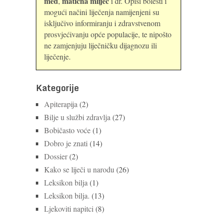
med
matična mliječ
,
i dr. Opisi bolesti i
mogući načini liječenja namijenjeni su
isključivo informiranju i zdravstvenom
prosvjećivanju opće populacije, te nipošto
ne zamjenjuju liječničku dijagnozu ili
liječenje.
Kategorije
Apiterapija
(2)
Bilje u službi zdravlja
(27)
Bobičasto voće
(1)
Dobro je znati
(14)
Dossier
(2)
Kako se liječi u narodu
(26)
Leksikon bilja
(1)
Leksikon bilja.
(13)
Ljekoviti napitci
(8)