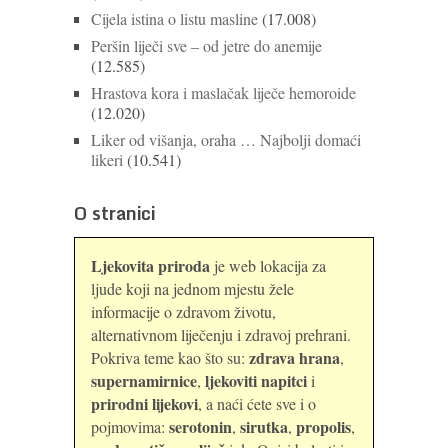
Cijela istina o listu masline
(17.008)
Peršin liječi sve – od jetre do anemije
(12.585)
Hrastova kora i maslačak liječe hemoroide
(12.020)
Liker od višanja, oraha … Najbolji domaći
likeri
(10.541)
O stranici
Ljekovita priroda
je web lokacija za
ljude koji na jednom mjestu žele
informacije o zdravom životu,
alternativnom liječenju i zdravoj prehrani.
zdrava hrana
Pokriva teme kao što su:
,
supernamirnice
ljekoviti napitci
,
i
prirodni lijekovi
, a naći ćete sve i o
serotonin
sirutka
propolis
pojmovima:
,
,
,