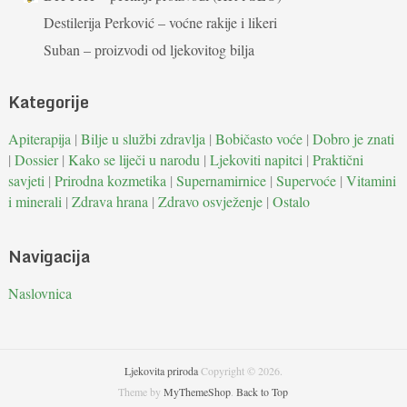
Destilerija Perković – voćne rakije i likeri
Suban – proizvodi od ljekovitog bilja
Kategorije
Apiterapija
|
Bilje u službi zdravlja
|
Bobičasto voće
|
Dobro je znati
|
Dossier
|
Kako se liječi u narodu
|
Ljekoviti napitci
|
Praktični
savjeti
|
Prirodna kozmetika
|
Supernamirnice
|
Supervoće
|
Vitamini
i minerali
|
Zdrava hrana
|
Zdravo osvježenje
|
Ostalo
Navigacija
Naslovnica
Ljekovita priroda
Copyright © 2026.
Theme by
MyThemeShop
.
Back to Top