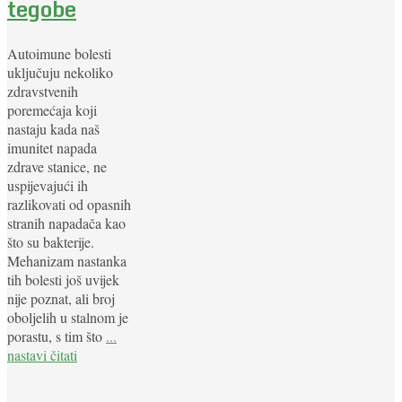
tegobe
Autoimune bolesti
uključuju nekoliko
zdravstvenih
poremećaja koji
nastaju kada naš
imunitet napada
zdrave stanice, ne
uspijevajući ih
razlikovati od opasnih
stranih napadača kao
što su bakterije.
Mehanizam nastanka
tih bolesti još uvijek
nije poznat, ali broj
oboljelih u stalnom je
porastu, s tim što
...
nastavi čitati