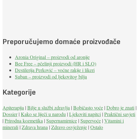
Preporučujemo domaće proizvođače
Aronia Original – proizvodi od aronije
Bee Free – pčelinji proizvodi (HR i SLO)
Destilerija Perković – voćne rakije i likeri
Suban – proizvodi od ljekovitog bilja
Kategorije
Apiterapija
|
Bilje u službi zdravlja
|
Bobičasto voće
|
Dobro je znati
|
Dossier
|
Kako se liječi u narodu
|
Ljekoviti napitci
|
Praktični savjeti
|
Prirodna kozmetika
|
Supernamirnice
|
Supervoće
|
Vitamini i
minerali
|
Zdrava hrana
|
Zdravo osvježenje
|
Ostalo