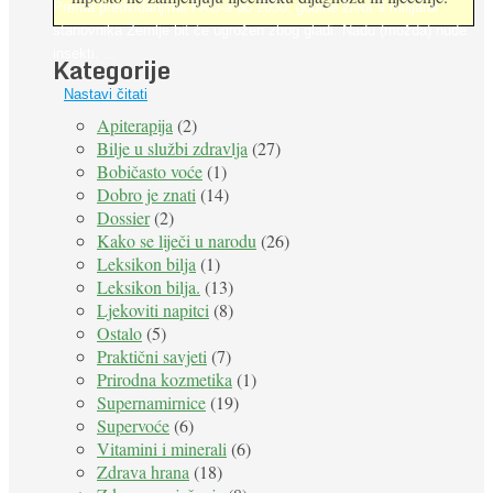
Prema predviđanjima FAO-a do 2050. godine život 9 milijardi
stanovnika Zemlje bit će ugrožen zbog gladi. Nadu (možda) nude
insekti. ...
Kategorije
Nastavi čitati
Apiterapija
(2)
Bilje u službi zdravlja
(27)
Bobičasto voće
(1)
Dobro je znati
(14)
Dossier
(2)
Kako se liječi u narodu
(26)
Leksikon bilja
(1)
Leksikon bilja.
(13)
Ljekoviti napitci
(8)
Ostalo
(5)
Praktični savjeti
(7)
Prirodna kozmetika
(1)
Supernamirnice
(19)
Supervoće
(6)
Vitamini i minerali
(6)
Zdrava hrana
(18)