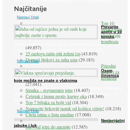
cvjetni pelud! »Pčelinji pelud« ulazi u grupu najkompletnije
Najčitanije
prirodne ...
Nastavi čitati
Top 10
Prevarite
biljaka koje
apetit u 10
sprečavaju
koraka
trombozu
Želudac teško trpi stroge dijete i gladovanje, no srećom po nas
(49.857)
može ga se lako zavarati. Nezdravu i pretjeranu želju ...
25 razloga zašto piti zeleni čaj
(43.819)
Domaći lijekovi za suha usta
(29.183)
Nastavi čitati
Prirodni
Osam
lijekovi za
činjenica
keratozu
koje možda ne znate o vlaknima
(27.041)
Evo zašto su vlakna važna i zašto nas bombardiraju reklamama i
Sirutka – regenerator jetre
(18.407)
pakiranjima u kojima obećavaju najviši postotak vlakana ... 1.
Češnjak i limun protiv kurjeg oka
(18.349)
Vlakna ...
Top 7 biljaka za bolji vid
(18.304)
Napravite ljekoviti jastuk od koštica višnje!
(18.218)
Nastavi čitati
Cijela istina o listu masline
(17.008)
Peršin liječi
Nevjerojatni
jabuke i luk
sve – od jetre do anemije
(12.585)