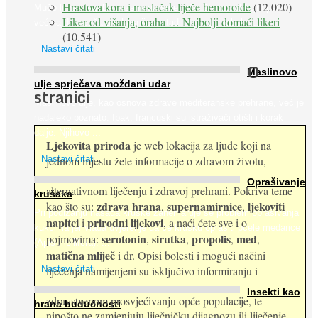
Hrastova kora i maslačak liječe hemoroide
(12.020)
Muče li vas tegobe vezane uz srce, oči i živce, od kojih pati
Liker od višanja, oraha … Najbolji domaći likeri
većina dijabetičara u kasnijem stadiju bolesti, jabuke ...
(10.541)
Nastavi čitati
O
Maslinovo
ulje sprječava moždani udar
stranici
Maslinovo ulje, kao osnova zdrave mediteranske prehrane, već je
nadaleko poznato. Ipak, francuski su istraživači otišli i korak
dalje. Njihovo ...
Ljekovita priroda
je web lokacija za ljude koji na
jednom mjestu žele informacije o zdravom životu,
Nastavi čitati
Oprašivanje
alternativnom liječenju i zdravoj prehrani. Pokriva teme
krušaka
zdrava hrana
supernamirnice
ljekoviti
kao što su:
,
,
Pri podizanju nasada kruške zanemaruje se problem oprašivanja
napitci
prirodni lijekovi
i
, a naći ćete sve i o
kukcima jer vlada uvjerenje da će krušku oprašiti pčele medarice
serotonin
sirutka
propolis
med
pojmovima:
,
,
,
,
(Apis mellifera). ...
matična mliječ
i dr. Opisi bolesti i mogući načini
Nastavi čitati
liječenja namijenjeni su isključivo informiranju i
Insekti kao
zdravstvenom prosvjećivanju opće populacije, te
hrana budućnosti
nipošto ne zamjenjuju liječničku dijagnozu ili liječenje.