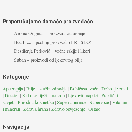
Preporučujemo domaće proizvođače
Aronia Original – proizvodi od aronije
Bee Free – pčelinji proizvodi (HR i SLO)
Destilerija Perković – voćne rakije i likeri
Suban – proizvodi od ljekovitog bilja
Kategorije
Apiterapija
|
Bilje u službi zdravlja
|
Bobičasto voće
|
Dobro je znati
|
Dossier
|
Kako se liječi u narodu
|
Ljekoviti napitci
|
Praktični
savjeti
|
Prirodna kozmetika
|
Supernamirnice
|
Supervoće
|
Vitamini
i minerali
|
Zdrava hrana
|
Zdravo osvježenje
|
Ostalo
Navigacija