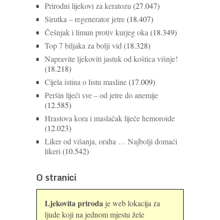
Prirodni lijekovi za keratozu
(27.047)
Sirutka – regenerator jetre
(18.407)
Češnjak i limun protiv kurjeg oka
(18.349)
Top 7 biljaka za bolji vid
(18.328)
Napravite ljekoviti jastuk od koštica višnje!
(18.218)
Cijela istina o listu masline
(17.009)
Peršin liječi sve – od jetre do anemije
(12.585)
Hrastova kora i maslačak liječe hemoroide
(12.023)
Liker od višanja, oraha … Najbolji domaći
likeri
(10.542)
O stranici
Ljekovita priroda
je web lokacija za
ljude koji na jednom mjestu žele