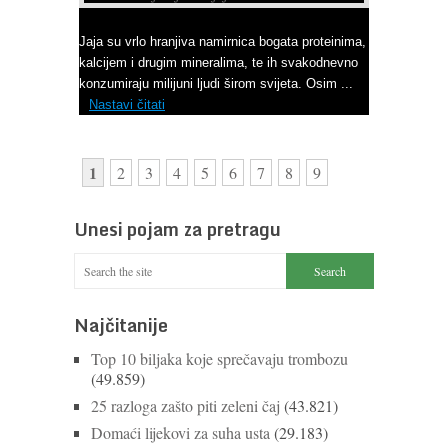
Ne bacajte ljuske jajeta
Jaja su vrlo hranjiva namirnica bogata proteinima,
kalcijem i drugim mineralima, te ih svakodnevno
konzumiraju milijuni ljudi širom svijeta. Osim ...
Nastavi čitati
1
2
3
4
5
6
7
8
9
Unesi pojam za pretragu
Najčitanije
Top 10 biljaka koje sprečavaju trombozu
(49.859)
25 razloga zašto piti zeleni čaj
(43.821)
Domaći lijekovi za suha usta
(29.183)