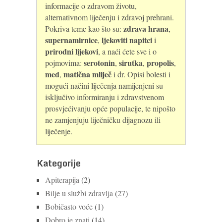
informacije o zdravom životu,
alternativnom liječenju i zdravoj prehrani.
zdrava hrana
Pokriva teme kao što su:
,
supernamirnice
ljekoviti napitci
,
i
prirodni lijekovi
, a naći ćete sve i o
serotonin
sirutka
propolis
pojmovima:
,
,
,
med
matična mliječ
,
i dr. Opisi bolesti i
mogući načini liječenja namijenjeni su
isključivo informiranju i zdravstvenom
prosvjećivanju opće populacije, te nipošto
ne zamjenjuju liječničku dijagnozu ili
liječenje.
Kategorije
Apiterapija
(2)
Bilje u službi zdravlja
(27)
Bobičasto voće
(1)
Dobro je znati
(14)