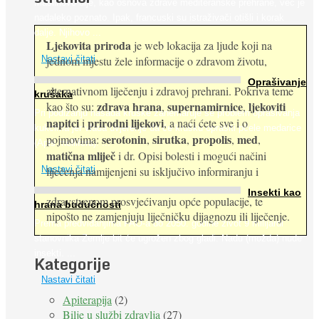
Maslinovo ulje, kao osnova zdrave mediteranske prehrane, već je
nadaleko poznato. Ipak, francuski su istraživači otišli i korak
dalje. Njihovo ...
Ljekovita priroda
je web lokacija za ljude koji na
jednom mjestu žele informacije o zdravom životu,
Nastavi čitati
Oprašivanje
alternativnom liječenju i zdravoj prehrani. Pokriva teme
krušaka
zdrava hrana
supernamirnice
ljekoviti
kao što su:
,
,
Pri podizanju nasada kruške zanemaruje se problem oprašivanja
napitci
prirodni lijekovi
i
, a naći ćete sve i o
kukcima jer vlada uvjerenje da će krušku oprašiti pčele medarice
serotonin
sirutka
propolis
med
pojmovima:
,
,
,
,
(Apis mellifera). ...
matična mliječ
i dr. Opisi bolesti i mogući načini
Nastavi čitati
liječenja namijenjeni su isključivo informiranju i
Insekti kao
zdravstvenom prosvjećivanju opće populacije, te
hrana budućnosti
nipošto ne zamjenjuju liječničku dijagnozu ili liječenje.
Prema predviđanjima FAO-a do 2050. godine život 9 milijardi
stanovnika Zemlje bit će ugrožen zbog gladi. Nadu (možda) nude
insekti. ...
Kategorije
Nastavi čitati
Apiterapija
(2)
Bilje u službi zdravlja
(27)