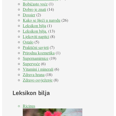
Bobičasto voće
(1)
Dobro je znati
(14)
Dossier
(2)
Kako se liječi u narodu
(26)
Leksikon bilja
(1)
Leksikon bilja.
(13)
Ljekoviti napitci
(8)
Ostalo
(5)
Praktični savjeti
(7)
Prirodna kozmetika
(1)
Supernamirnice
(19)
Supervoće
(6)
Vitamini i minerali
(6)
Zdrava hrana
(18)
Zdravo osvježenje
(8)
Leksikon bilja
Ricinus