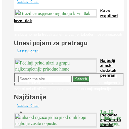
Nastavi čitati
Kako
regulirati
krvni tlak
Iako je »visok krvni tlak« mnogo opasniji od niskog, »hipotenziju«
ni slučajno ne bi trebali zanemarivati jer također može prouzročiti
Unesi pojam za pretragu
...
Nastavi čitati
Najbolji
zimski
dodatak
prehrani
Ako se pitate što nabaviti zimi kao dodatak prehrane, odgovor je:
cvjetni pelud! »Pčelinji pelud« ulazi u grupu najkompletnije
Najčitanije
prirodne ...
Nastavi čitati
Top 10
Prevarite
biljaka koje
apetit u 10
sprečavaju
koraka