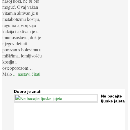
našoj koži, ne bi bio
moguć. Ovaj važan
vitamin aktivan je u
metabolizmu kostiju,
ragulira apsorpciju
kalcija i aktivan je u
imunosustavu, dok je
njegov deficit
povezan s bolovima u
mišićima, lomljivošću
kostiju i
osteoporozom…
Malo
... nastavi čitati
Dobro je znati
Ne bacajte
ljuske jajeta
Jaja su vrlo hranjiva namirnica bogata proteinima, kalcijem i
drugim mineralima, te ih svakodnevno konzumiraju milijuni ljudi
širom svijeta. Osim ...