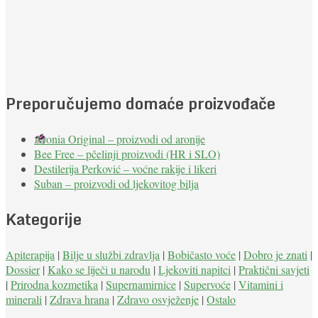
Preporučujemo domaće proizvođače
Aronia Original – proizvodi od aronije
Bee Free – pčelinji proizvodi (HR i SLO)
Destilerija Perković – voćne rakije i likeri
Suban – proizvodi od ljekovitog bilja
Kategorije
Apiterapija
|
Bilje u službi zdravlja
|
Bobičasto voće
|
Dobro je znati
|
Dossier
|
Kako se liječi u narodu
|
Ljekoviti napitci
|
Praktični savjeti
|
Prirodna kozmetika
|
Supernamirnice
|
Supervoće
|
Vitamini i
minerali
|
Zdrava hrana
|
Zdravo osvježenje
|
Ostalo