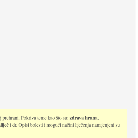
zdrava hrana
oj prehrani. Pokriva teme kao što su:
,
liječ
i dr. Opisi bolesti i mogući načini liječenja namijenjeni su