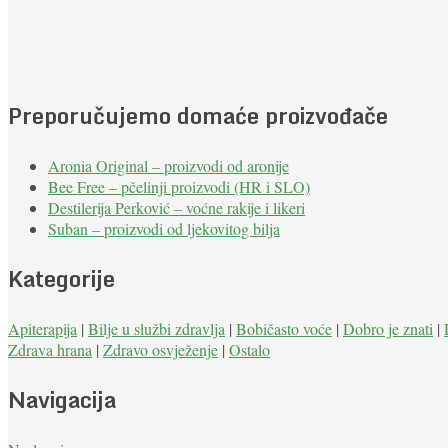
Preporučujemo domaće proizvođače
Aronia Original – proizvodi od aronije
Bee Free – pčelinji proizvodi (HR i SLO)
Destilerija Perković – voćne rakije i likeri
Suban – proizvodi od ljekovitog bilja
Kategorije
Apiterapija
|
Bilje u službi zdravlja
|
Bobičasto voće
|
Dobro je znati
|
Zdrava hrana
|
Zdravo osvježenje
|
Ostalo
Navigacija