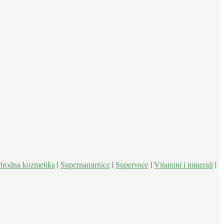
rirodna kozmetika
|
Supernamirnice
|
Supervoće
|
Vitamini i minerali
|