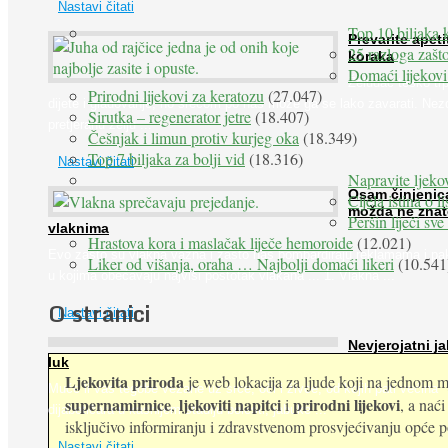
Nastavi čitati
Top 10 biljaka 
Prevarite apeti
25 razloga zašto
koraka
Domaći lijekovi
Želudac teško trp
Prirodni lijekovi za keratozu
(27.047)
dijete i gladovanje, no srećom po nas može ga se lako zavarati. Nez
Sirutka – regenerator jetre
(18.407)
pretjeranu želju ...
Češnjak i limun protiv kurjeg oka
(18.349)
Top 7 biljaka za bolji vid
(18.316)
Nastavi čitati
Napravite ljekov
Osam činjenic
Cijela istina o l
možda ne znat
Peršin liječi sv
vlaknima
Hrastova kora i maslačak liječe hemoroide
(12.021)
Evo zašto su vlakna važna i zašto nas bombardiraju reklamama i pa
Liker od višanja, oraha … Najbolji domaći likeri
(10.541
u kojima obećavaju najviši postotak vlakana ... 1. Vlakna ...
O stranici
Nastavi čitati
Nevjerojatni ja
luk
Ljekovita priroda
je web lokacija za ljude koji na jednom mj
Muče li vas tegobe vezane uz srce, oči i živce, od kojih pati većina
supernamirnice
ljekoviti napitci
prirodni lijekovi
,
i
, a nać
dijabetičara u kasnijem stadiju bolesti, jabuke ...
isključivo informiranju i zdravstvenom prosvjećivanju opće pop
Nastavi čitati