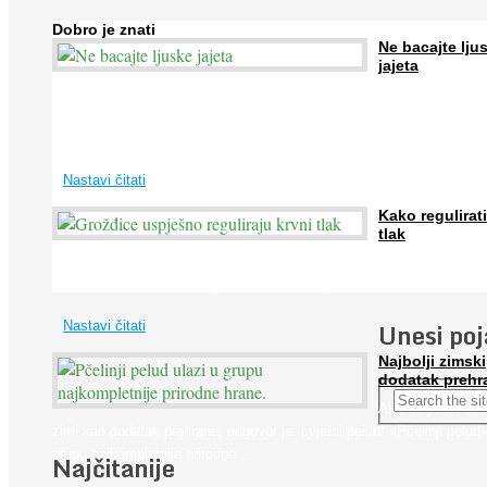
Dobro je znati
Ne bacajte lju
jajeta
Jaja su vrlo hranjiva namirnica bogata proteinima, kalcijem i drugim
mineralima, te ih svakodnevno konzumiraju milijuni ljudi širom svijet
...
Nastavi čitati
Kako regulirati
tlak
Iako je »visok krvni tlak« mnogo opasniji od niskog, »hipotenziju« ni
ne bi trebali zanemarivati jer također može prouzročiti ...
Unesi po
Nastavi čitati
Najbolji zimski
dodatak prehr
Ako se pitate što
zimi kao dodatak prehrane, odgovor je: cvjetni pelud! »Pčelinji pelud«
grupu najkompletnije prirodne ...
Najčitanije