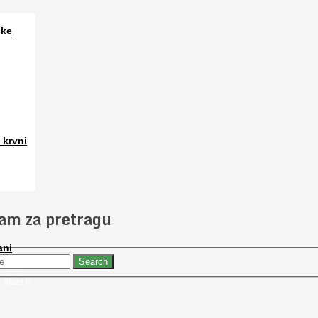
ske
a. Osim
 krvni
 slučajno
jam za pretragu
ani
 nabaviti
 ulazi u