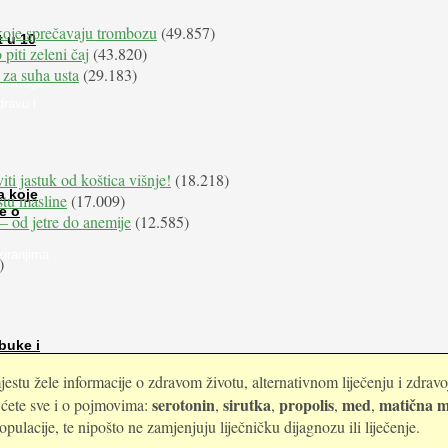
koje sprečavaju trombozu
(49.857)
t u 10
 piti zeleni čaj
(43.820)
 za suha usta
(29.183)
i stroge
dravu i
iti jastuk od koštica višnje!
(18.218)
a koje
istu masline
(17.009)
e o
e – od jetre do anemije
(12.585)
kiranjima
)
buke i
estu žele informacije o zdravom životu, alternativnom liječenju i zdrav
serotonin
sirutka
propolis
med
matična m
i ćete sve i o pojmovima:
,
,
,
,
ulacije, te nipošto ne zamjenjuju liječničku dijagnozu ili liječenje.