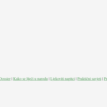
Dossier
|
Kako se liječi u narodu
|
Ljekoviti napitci
|
Praktični savjeti
|
P