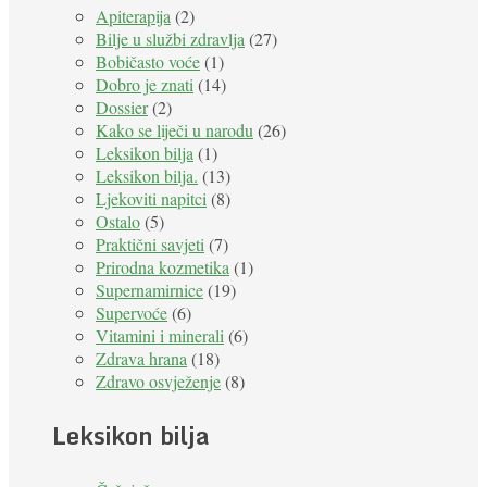
Apiterapija
(2)
Bilje u službi zdravlja
(27)
Bobičasto voće
(1)
Dobro je znati
(14)
Dossier
(2)
Kako se liječi u narodu
(26)
Leksikon bilja
(1)
Leksikon bilja.
(13)
Ljekoviti napitci
(8)
Ostalo
(5)
Praktični savjeti
(7)
Prirodna kozmetika
(1)
Supernamirnice
(19)
Supervoće
(6)
Vitamini i minerali
(6)
Zdrava hrana
(18)
Zdravo osvježenje
(8)
Leksikon bilja