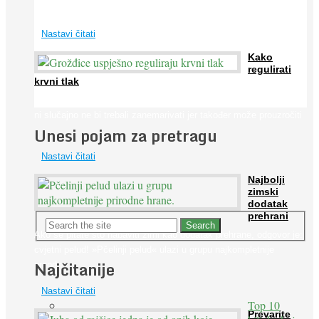
širom svijeta. Osim ...
Nastavi čitati
Kako
regulirati
krvni tlak
Iako je »visok krvni tlak« mnogo opasniji od niskog, »hipotenziju«
ni slučajno ne bi trebali zanemarivati jer također može prouzročiti
Unesi pojam za pretragu
...
Nastavi čitati
Najbolji
zimski
dodatak
prehrani
Ako se pitate što nabaviti zimi kao dodatak prehrane, odgovor je:
cvjetni pelud! »Pčelinji pelud« ulazi u grupu najkompletnije
Najčitanije
prirodne ...
Nastavi čitati
Top 10
Prevarite