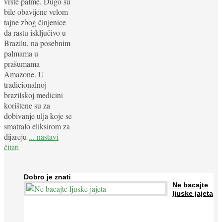
vrste palme. Dugo su
bile obavijene velom
tajne zbog činjenice
da rastu isključivo u
Brazilu, na posebnim
palmama u
prašumama
Amazone. U
tradicionalnoj
brazilskoj medicini
korištene su za
dobivanje ulja koje se
smatralo eliksirom za
dijareju
... nastavi
čitati
Dobro je znati
Ne bacajte
ljuske jajeta
Jaja su vrlo hranjiva namirnica bogata proteinima, kalcijem i
drugim mineralima, te ih svakodnevno konzumiraju milijuni ljudi