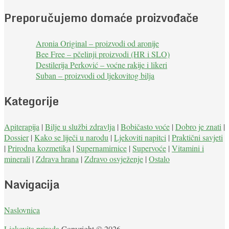
Preporučujemo domaće proizvođače
Aronia Original – proizvodi od aronije
Bee Free – pčelinji proizvodi (HR i SLO)
Destilerija Perković – voćne rakije i likeri
Suban – proizvodi od ljekovitog bilja
Kategorije
Apiterapija
|
Bilje u službi zdravlja
|
Bobičasto voće
|
Dobro je znati
|
Dossier
|
Kako se liječi u narodu
|
Ljekoviti napitci
|
Praktični savjeti
|
Prirodna kozmetika
|
Supernamirnice
|
Supervoće
|
Vitamini i
minerali
|
Zdrava hrana
|
Zdravo osvježenje
|
Ostalo
Navigacija
Naslovnica
Ljekovita priroda
Copyright © 2026.