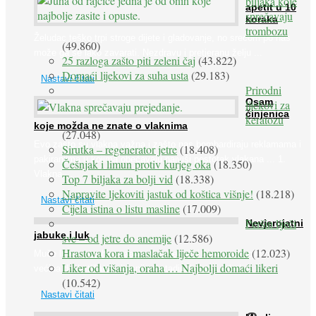
biljaka koje
apetit u 10
sprečavaju
koraka
trombozu
Želudac teško trpi stroge dijete i gladovanje, no srećom po nas
(49.860)
može ga se lako zavarati. Nezdravu i pretjeranu želju ...
25 razloga zašto piti zeleni čaj
(43.822)
Domaći lijekovi za suha usta
(29.183)
Nastavi čitati
Prirodni
Osam
lijekovi za
činjenica
keratozu
koje možda ne znate o vlaknima
(27.048)
Evo zašto su vlakna važna i zašto nas bombardiraju reklamama i
Sirutka – regenerator jetre
(18.408)
pakiranjima u kojima obećavaju najviši postotak vlakana ... 1.
Češnjak i limun protiv kurjeg oka
(18.350)
Vlakna ...
Top 7 biljaka za bolji vid
(18.338)
Napravite ljekoviti jastuk od koštica višnje!
(18.218)
Nastavi čitati
Cijela istina o listu masline
(17.009)
Peršin liječi
Nevjerojatni
jabuke i luk
sve – od jetre do anemije
(12.586)
Hrastova kora i maslačak liječe hemoroide
(12.023)
Muče li vas tegobe vezane uz srce, oči i živce, od kojih pati
Liker od višanja, oraha … Najbolji domaći likeri
većina dijabetičara u kasnijem stadiju bolesti, jabuke ...
(10.542)
Nastavi čitati