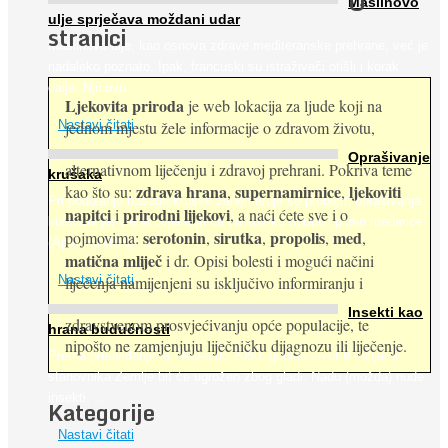
O
Maslinovo
ulje sprječava moždani udar
stranici
Maslinovo ulje, kao osnova zdrave mediteranske prehrane, već je
nadaleko poznato. Ipak, francuski su istraživači otišli i korak
dalje. Njihovo ...
Ljekovita priroda
je web lokacija za ljude koji na
jednom mjestu žele informacije o zdravom životu,
Nastavi čitati
Oprašivanje
alternativnom liječenju i zdravoj prehrani. Pokriva teme
krušaka
zdrava hrana
supernamirnice
ljekoviti
kao što su:
,
,
Pri podizanju nasada kruške zanemaruje se problem oprašivanja
napitci
prirodni lijekovi
i
, a naći ćete sve i o
kukcima jer vlada uvjerenje da će krušku oprašiti pčele medarice
serotonin
sirutka
propolis
med
pojmovima:
,
,
,
,
(Apis mellifera). ...
matična mliječ
i dr. Opisi bolesti i mogući načini
Nastavi čitati
liječenja namijenjeni su isključivo informiranju i
Insekti kao
zdravstvenom prosvjećivanju opće populacije, te
hrana budućnosti
nipošto ne zamjenjuju liječničku dijagnozu ili liječenje.
Prema predviđanjima FAO-a do 2050. godine život 9 milijardi
stanovnika Zemlje bit će ugrožen zbog gladi. Nadu (možda) nude
insekti. ...
Kategorije
Nastavi čitati