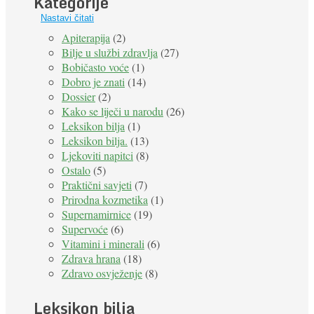
Kategorije
Nastavi čitati
Apiterapija
(2)
Bilje u službi zdravlja
(27)
Bobičasto voće
(1)
Dobro je znati
(14)
Dossier
(2)
Kako se liječi u narodu
(26)
Leksikon bilja
(1)
Leksikon bilja.
(13)
Ljekoviti napitci
(8)
Ostalo
(5)
Praktični savjeti
(7)
Prirodna kozmetika
(1)
Supernamirnice
(19)
Supervoće
(6)
Vitamini i minerali
(6)
Zdrava hrana
(18)
Zdravo osvježenje
(8)
Leksikon bilja