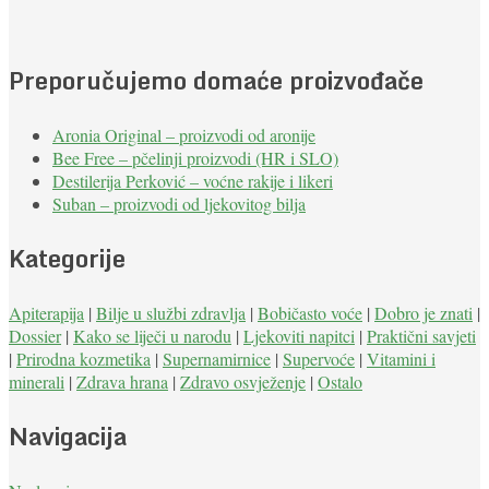
Preporučujemo domaće proizvođače
Aronia Original – proizvodi od aronije
Bee Free – pčelinji proizvodi (HR i SLO)
Destilerija Perković – voćne rakije i likeri
Suban – proizvodi od ljekovitog bilja
Kategorije
Apiterapija
|
Bilje u službi zdravlja
|
Bobičasto voće
|
Dobro je znati
|
Dossier
|
Kako se liječi u narodu
|
Ljekoviti napitci
|
Praktični savjeti
|
Prirodna kozmetika
|
Supernamirnice
|
Supervoće
|
Vitamini i
minerali
|
Zdrava hrana
|
Zdravo osvježenje
|
Ostalo
Navigacija