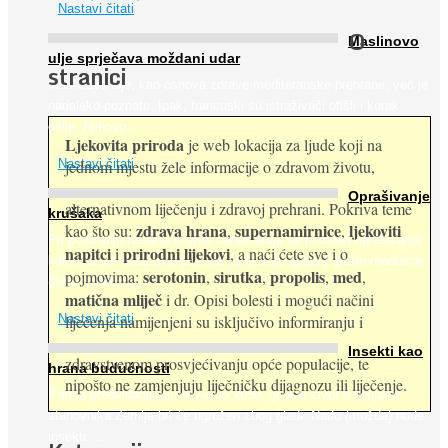
Nastavi čitati
O
Maslinovo
ulje sprječava moždani udar
stranici
Maslinovo ulje, kao osnova zdrave mediteranske prehrane, već je
nadaleko poznato. Ipak, francuski su istraživači otišli i korak
dalje. Njihovo ...
Ljekovita priroda
je web lokacija za ljude koji na
jednom mjestu žele informacije o zdravom životu,
Nastavi čitati
Oprašivanje
alternativnom liječenju i zdravoj prehrani. Pokriva teme
krušaka
zdrava hrana
supernamirnice
ljekoviti
kao što su:
,
,
Pri podizanju nasada kruške zanemaruje se problem oprašivanja
napitci
prirodni lijekovi
i
, a naći ćete sve i o
kukcima jer vlada uvjerenje da će krušku oprašiti pčele medarice
serotonin
sirutka
propolis
med
pojmovima:
,
,
,
,
(Apis mellifera). ...
matična mliječ
i dr. Opisi bolesti i mogući načini
Nastavi čitati
liječenja namijenjeni su isključivo informiranju i
Insekti kao
zdravstvenom prosvjećivanju opće populacije, te
hrana budućnosti
nipošto ne zamjenjuju liječničku dijagnozu ili liječenje.
Prema predviđanjima FAO-a do 2050. godine život 9 milijardi
stanovnika Zemlje bit će ugrožen zbog gladi. Nadu (možda) nude
insekti. ...