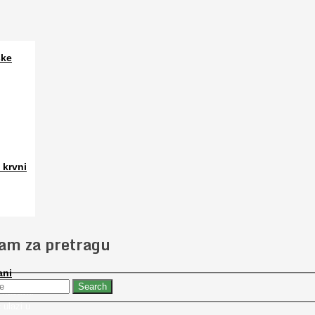
ske
a. Osim
 krvni
 slučajno
jam za pretragu
ani
 nabaviti
 ulazi u