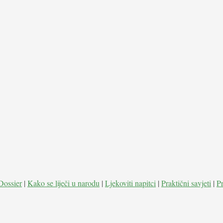
Dossier
|
Kako se liječi u narodu
|
Ljekoviti napitci
|
Praktični savjeti
|
P