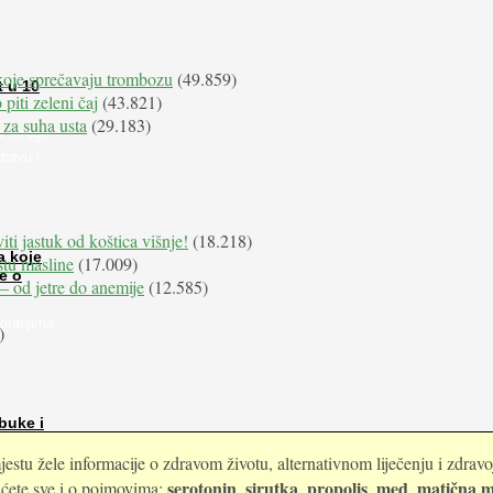
koje sprečavaju trombozu
(49.859)
t u 10
 piti zeleni čaj
(43.821)
 za suha usta
(29.183)
i stroge
dravu i
iti jastuk od koštica višnje!
(18.218)
a koje
istu masline
(17.009)
e o
e – od jetre do anemije
(12.585)
kiranjima
)
buke i
estu žele informacije o zdravom životu, alternativnom liječenju i zdrav
serotonin
sirutka
propolis
med
matična m
i ćete sve i o pojmovima:
,
,
,
,