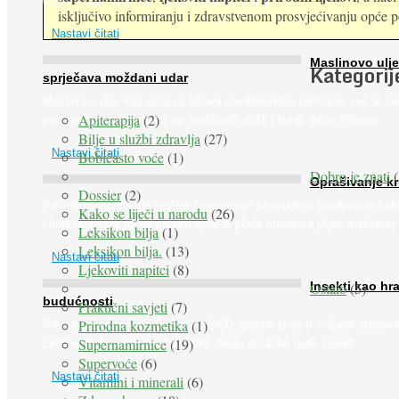
dijabetičara u kasnijem stadiju bolesti, jabuke ...
isključivo informiranju i zdravstvenom prosvjećivanju opće pop
Nastavi čitati
Maslinovo ulje
Kategorij
sprječava moždani udar
Maslinovo ulje, kao osnova zdrave mediteranske prehrane, već je na
Apiterapija
(2)
poznato. Ipak, francuski su istraživači otišli i korak dalje. Njihovo ...
Bilje u službi zdravlja
(27)
Nastavi čitati
Bobičasto voće
(1)
Dobro je znati
(
Oprašivanje k
Dossier
(2)
Pri podizanju nasada kruške zanemaruje se problem oprašivanja kuk
Kako se liječi u narodu
(26)
vlada uvjerenje da će krušku oprašiti pčele medarice (Apis mellifera). 
Leksikon bilja
(1)
Leksikon bilja.
(13)
Nastavi čitati
Ljekoviti napitci
(8)
Ostalo
(5)
Insekti kao hr
budućnosti
Praktični savjeti
(7)
Prirodna kozmetika
(1)
Prema predviđanjima FAO-a do 2050. godine život 9 milijardi stanovn
Supernamirnice
(19)
Zemlje bit će ugrožen zbog gladi. Nadu (možda) nude insekti. ...
Supervoće
(6)
Nastavi čitati
Vitamini i minerali
(6)