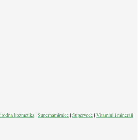
rirodna kozmetika
|
Supernamirnice
|
Supervoće
|
Vitamini i minerali
|