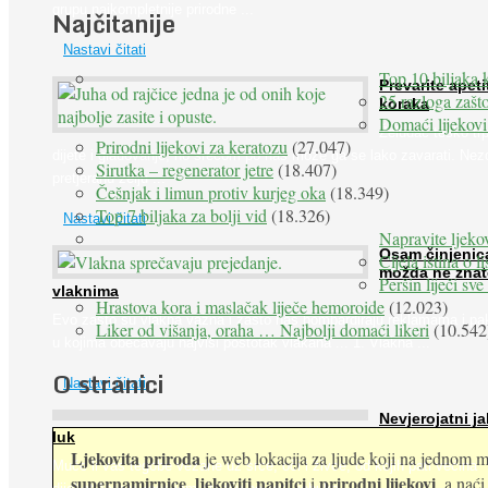
grupu najkompletnije prirodne ...
Najčitanije
Nastavi čitati
Top 10 biljaka 
Prevarite apeti
25 razloga zašto
koraka
Domaći lijekovi
Želudac teško trp
Prirodni lijekovi za keratozu
(27.047)
dijete i gladovanje, no srećom po nas može ga se lako zavarati. Nez
Sirutka – regenerator jetre
(18.407)
pretjeranu želju ...
Češnjak i limun protiv kurjeg oka
(18.349)
Top 7 biljaka za bolji vid
(18.326)
Nastavi čitati
Napravite ljekov
Osam činjenic
Cijela istina o l
možda ne znat
Peršin liječi sv
vlaknima
Hrastova kora i maslačak liječe hemoroide
(12.023)
Evo zašto su vlakna važna i zašto nas bombardiraju reklamama i pa
Liker od višanja, oraha … Najbolji domaći likeri
(10.542
u kojima obećavaju najviši postotak vlakana ... 1. Vlakna ...
O stranici
Nastavi čitati
Nevjerojatni ja
luk
Ljekovita priroda
je web lokacija za ljude koji na jednom mj
Muče li vas tegobe vezane uz srce, oči i živce, od kojih pati većina
supernamirnice
ljekoviti napitci
prirodni lijekovi
,
i
, a nać