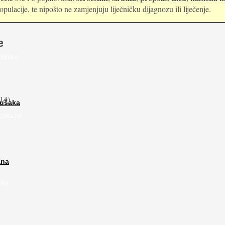
ulacije, te nipošto ne zamjenjuju liječničku dijagnozu ili liječenje.
e
daleko
14)
rušaka
cima jer
...
ana
ika