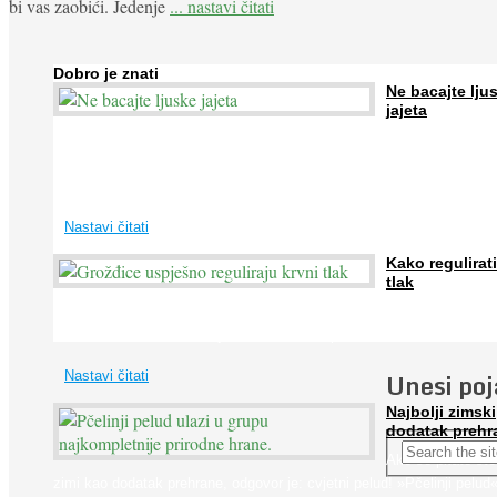
bi vas zaobići. Jedenje
... nastavi čitati
Dobro je znati
Ne bacajte lju
jajeta
Jaja su vrlo hranjiva namirnica bogata proteinima, kalcijem i drugim
mineralima, te ih svakodnevno konzumiraju milijuni ljudi širom svijet
...
Nastavi čitati
Kako regulirati
tlak
Iako je »visok krvni tlak« mnogo opasniji od niskog, »hipotenziju« ni
ne bi trebali zanemarivati jer također može prouzročiti ...
Unesi po
Nastavi čitati
Najbolji zimski
dodatak prehr
Ako se pitate što
zimi kao dodatak prehrane, odgovor je: cvjetni pelud! »Pčelinji pelud«