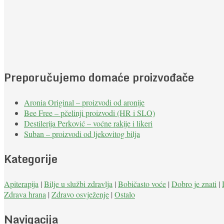
Preporučujemo domaće proizvođače
Aronia Original – proizvodi od aronije
Bee Free – pčelinji proizvodi (HR i SLO)
Destilerija Perković – voćne rakije i likeri
Suban – proizvodi od ljekovitog bilja
Kategorije
Apiterapija
|
Bilje u službi zdravlja
|
Bobičasto voće
|
Dobro je znati
|
Zdrava hrana
|
Zdravo osvježenje
|
Ostalo
Navigacija