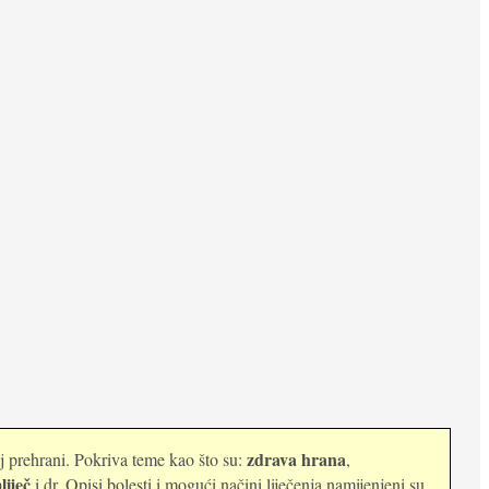
zdrava hrana
oj prehrani. Pokriva teme kao što su:
,
liječ
i dr. Opisi bolesti i mogući načini liječenja namijenjeni su