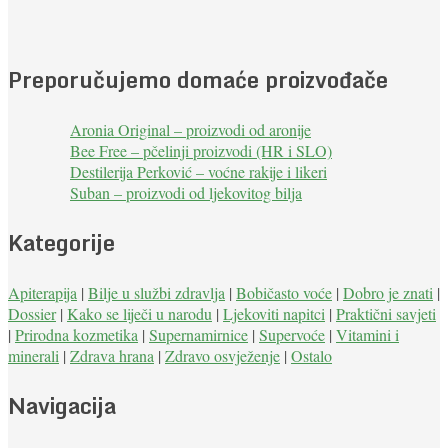
Preporučujemo domaće proizvođače
Aronia Original – proizvodi od aronije
Bee Free – pčelinji proizvodi (HR i SLO)
Destilerija Perković – voćne rakije i likeri
Suban – proizvodi od ljekovitog bilja
Kategorije
Apiterapija
|
Bilje u službi zdravlja
|
Bobičasto voće
|
Dobro je znati
|
Dossier
|
Kako se liječi u narodu
|
Ljekoviti napitci
|
Praktični savjeti
|
Prirodna kozmetika
|
Supernamirnice
|
Supervoće
|
Vitamini i
minerali
|
Zdrava hrana
|
Zdravo osvježenje
|
Ostalo
Navigacija