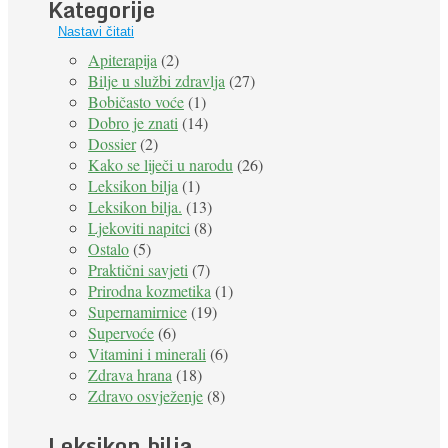
Kategorije
Nastavi čitati
Apiterapija
(2)
Bilje u službi zdravlja
(27)
Bobičasto voće
(1)
Dobro je znati
(14)
Dossier
(2)
Kako se liječi u narodu
(26)
Leksikon bilja
(1)
Leksikon bilja.
(13)
Ljekoviti napitci
(8)
Ostalo
(5)
Praktični savjeti
(7)
Prirodna kozmetika
(1)
Supernamirnice
(19)
Supervoće
(6)
Vitamini i minerali
(6)
Zdrava hrana
(18)
Zdravo osvježenje
(8)
Leksikon bilja