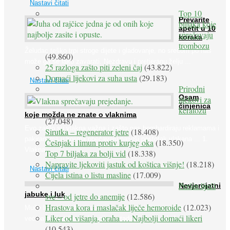
Nastavi čitati
Top 10
Prevarite
biljaka koje
apetit u 10
sprečavaju
koraka
trombozu
Želudac teško trpi stroge dijete i gladovanje, no srećom po nas
(49.860)
može ga se lako zavarati. Nezdravu i pretjeranu želju ...
25 razloga zašto piti zeleni čaj
(43.822)
Domaći lijekovi za suha usta
(29.183)
Nastavi čitati
Prirodni
Osam
lijekovi za
činjenica
keratozu
koje možda ne znate o vlaknima
(27.048)
Evo zašto su vlakna važna i zašto nas bombardiraju reklamama i
Sirutka – regenerator jetre
(18.408)
pakiranjima u kojima obećavaju najviši postotak vlakana ... 1.
Češnjak i limun protiv kurjeg oka
(18.350)
Vlakna ...
Top 7 biljaka za bolji vid
(18.338)
Napravite ljekoviti jastuk od koštica višnje!
(18.218)
Nastavi čitati
Cijela istina o listu masline
(17.009)
Peršin liječi
Nevjerojatni
jabuke i luk
sve – od jetre do anemije
(12.586)
Hrastova kora i maslačak liječe hemoroide
(12.023)
Muče li vas tegobe vezane uz srce, oči i živce, od kojih pati
Liker od višanja, oraha … Najbolji domaći likeri
većina dijabetičara u kasnijem stadiju bolesti, jabuke ...
(10.543)