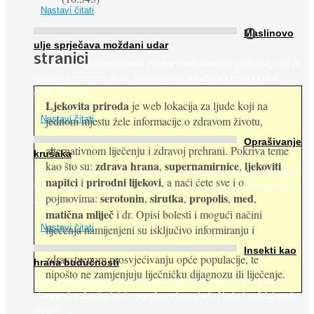
Nastavi čitati
O
Maslinovo
ulje sprječava moždani udar
stranici
Maslinovo ulje, kao osnova zdrave mediteranske prehrane, već je
nadaleko poznato. Ipak, francuski su istraživači otišli i korak
dalje. Njihovo ...
Ljekovita priroda
je web lokacija za ljude koji na
jednom mjestu žele informacije o zdravom životu,
Nastavi čitati
Oprašivanje
alternativnom liječenju i zdravoj prehrani. Pokriva teme
krušaka
zdrava hrana
supernamirnice
ljekoviti
kao što su:
,
,
Pri podizanju nasada kruške zanemaruje se problem oprašivanja
napitci
prirodni lijekovi
i
, a naći ćete sve i o
kukcima jer vlada uvjerenje da će krušku oprašiti pčele medarice
serotonin
sirutka
propolis
med
pojmovima:
,
,
,
,
(Apis mellifera). ...
matična mliječ
i dr. Opisi bolesti i mogući načini
Nastavi čitati
liječenja namijenjeni su isključivo informiranju i
Insekti kao
zdravstvenom prosvjećivanju opće populacije, te
hrana budućnosti
nipošto ne zamjenjuju liječničku dijagnozu ili liječenje.
Prema predviđanjima FAO-a do 2050. godine život 9 milijardi
stanovnika Zemlje bit će ugrožen zbog gladi. Nadu (možda) nude
insekti. ...