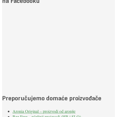
na Facebooku
Preporučujemo domaće proizvođače
Aronia Original – proizvodi od aronije
Bee Free – pčelinji proizvodi (HR i SLO)