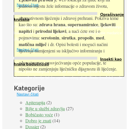
jednom mjestu žele informacije o zdravom životu,
Nastavi čitati
Oprašivanje
alternativnom liječenju i zdravoj prehrani. Pokriva teme
krušaka
zdrava hrana
supernamirnice
ljekoviti
kao što su:
,
,
Pri podizanju nasada kruške zanemaruje se problem oprašivanja
napitci
prirodni lijekovi
i
, a naći ćete sve i o
kukcima jer vlada uvjerenje da će krušku oprašiti pčele medarice
serotonin
sirutka
propolis
med
pojmovima:
,
,
,
,
(Apis mellifera). ...
matična mliječ
i dr. Opisi bolesti i mogući načini
Nastavi čitati
liječenja namijenjeni su isključivo informiranju i
Insekti kao
zdravstvenom prosvjećivanju opće populacije, te
hrana budućnosti
nipošto ne zamjenjuju liječničku dijagnozu ili liječenje.
Prema predviđanjima FAO-a do 2050. godine život 9 milijardi
stanovnika Zemlje bit će ugrožen zbog gladi. Nadu (možda) nude
insekti. ...
Kategorije
Nastavi čitati
Apiterapija
(2)
Bilje u službi zdravlja
(27)
Bobičasto voće
(1)
Dobro je znati
(14)
Dossier
(2)