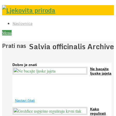
Naslovnica
Menu
Salvia officinalis Archive
Prati nas
Dobro je znati
Ne bacajte
ljuske jajeta
Jaja su vrlo hranjiva namirnica bogata proteinima, kalcijem i
drugim mineralima, te ih svakodnevno konzumiraju milijuni ljudi
širom svijeta. Osim ...
Nastavi čitati
Kako
regulirati