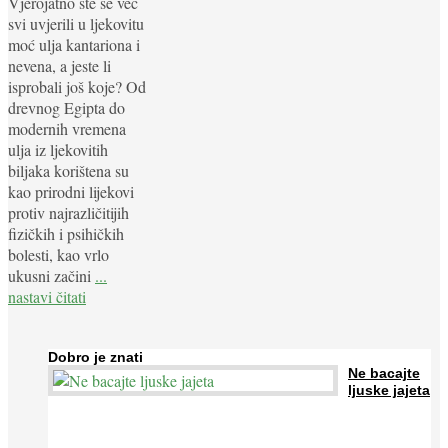
Vjerojatno ste se već
svi uvjerili u ljekovitu
moć ulja kantariona i
nevena, a jeste li
isprobali još koje? Od
drevnog Egipta do
modernih vremena
ulja iz ljekovitih
biljaka korištena su
kao prirodni lijekovi
protiv najrazličitijih
fizičkih i psihičkih
bolesti, kao vrlo
ukusni začini
...
nastavi čitati
Dobro je znati
Ne bacajte
ljuske jajeta
Jaja su vrlo hranjiva namirnica bogata proteinima, kalcijem i
drugim mineralima, te ih svakodnevno konzumiraju milijuni ljudi