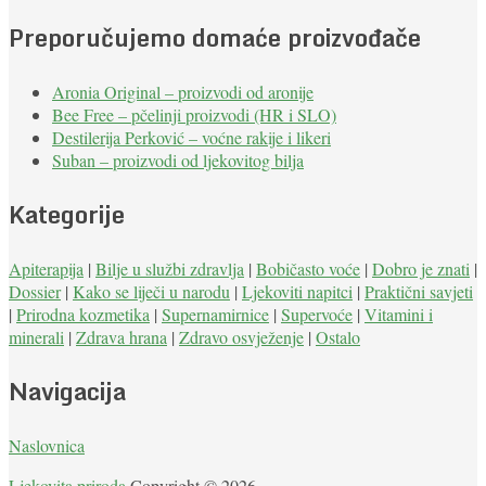
Preporučujemo domaće proizvođače
Aronia Original – proizvodi od aronije
Bee Free – pčelinji proizvodi (HR i SLO)
Destilerija Perković – voćne rakije i likeri
Suban – proizvodi od ljekovitog bilja
Kategorije
Apiterapija
|
Bilje u službi zdravlja
|
Bobičasto voće
|
Dobro je znati
|
Dossier
|
Kako se liječi u narodu
|
Ljekoviti napitci
|
Praktični savjeti
|
Prirodna kozmetika
|
Supernamirnice
|
Supervoće
|
Vitamini i
minerali
|
Zdrava hrana
|
Zdravo osvježenje
|
Ostalo
Navigacija
Naslovnica
Ljekovita priroda
Copyright © 2026.