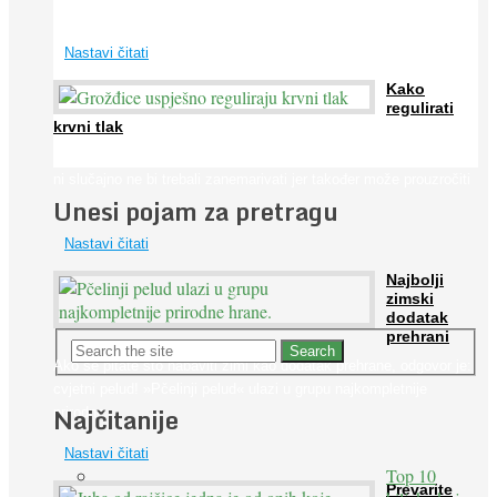
širom svijeta. Osim ...
Nastavi čitati
Kako
regulirati
krvni tlak
Iako je »visok krvni tlak« mnogo opasniji od niskog, »hipotenziju«
ni slučajno ne bi trebali zanemarivati jer također može prouzročiti
Unesi pojam za pretragu
...
Nastavi čitati
Najbolji
zimski
dodatak
prehrani
Ako se pitate što nabaviti zimi kao dodatak prehrane, odgovor je:
cvjetni pelud! »Pčelinji pelud« ulazi u grupu najkompletnije
Najčitanije
prirodne ...
Nastavi čitati
Top 10
Prevarite