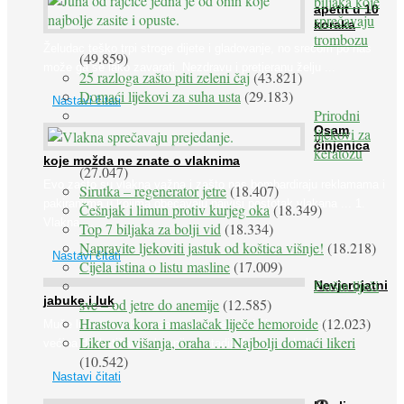
biljaka koje
apetit u 10
sprečavaju
koraka
trombozu
Želudac teško trpi stroge dijete i gladovanje, no srećom po nas
(49.859)
može ga se lako zavarati. Nezdravu i pretjeranu želju ...
25 razloga zašto piti zeleni čaj
(43.821)
Domaći lijekovi za suha usta
(29.183)
Nastavi čitati
Prirodni
Osam
lijekovi za
činjenica
keratozu
koje možda ne znate o vlaknima
(27.047)
Evo zašto su vlakna važna i zašto nas bombardiraju reklamama i
Sirutka – regenerator jetre
(18.407)
pakiranjima u kojima obećavaju najviši postotak vlakana ... 1.
Češnjak i limun protiv kurjeg oka
(18.349)
Vlakna ...
Top 7 biljaka za bolji vid
(18.334)
Napravite ljekoviti jastuk od koštica višnje!
(18.218)
Nastavi čitati
Cijela istina o listu masline
(17.009)
Peršin liječi
Nevjerojatni
jabuke i luk
sve – od jetre do anemije
(12.585)
Hrastova kora i maslačak liječe hemoroide
(12.023)
Muče li vas tegobe vezane uz srce, oči i živce, od kojih pati
Liker od višanja, oraha … Najbolji domaći likeri
većina dijabetičara u kasnijem stadiju bolesti, jabuke ...
(10.542)
Nastavi čitati