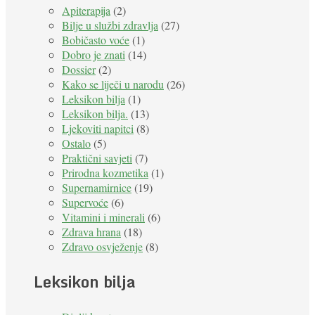
Apiterapija
(2)
Bilje u službi zdravlja
(27)
Bobičasto voće
(1)
Dobro je znati
(14)
Dossier
(2)
Kako se liječi u narodu
(26)
Leksikon bilja
(1)
Leksikon bilja.
(13)
Ljekoviti napitci
(8)
Ostalo
(5)
Praktični savjeti
(7)
Prirodna kozmetika
(1)
Supernamirnice
(19)
Supervoće
(6)
Vitamini i minerali
(6)
Zdrava hrana
(18)
Zdravo osvježenje
(8)
Leksikon bilja