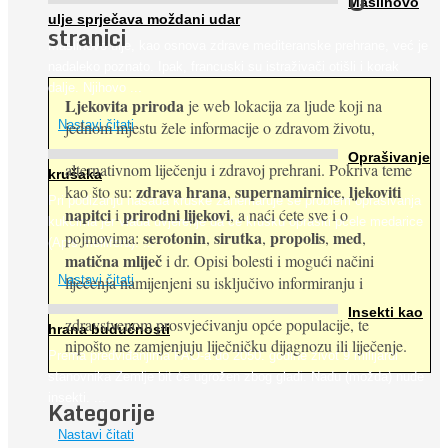
O
Maslinovo
ulje sprječava moždani udar
stranici
Maslinovo ulje, kao osnova zdrave mediteranske prehrane, već je
nadaleko poznato. Ipak, francuski su istraživači otišli i korak
dalje. Njihovo ...
Ljekovita priroda
je web lokacija za ljude koji na
jednom mjestu žele informacije o zdravom životu,
Nastavi čitati
Oprašivanje
alternativnom liječenju i zdravoj prehrani. Pokriva teme
krušaka
zdrava hrana
supernamirnice
ljekoviti
kao što su:
,
,
Pri podizanju nasada kruške zanemaruje se problem oprašivanja
napitci
prirodni lijekovi
i
, a naći ćete sve i o
kukcima jer vlada uvjerenje da će krušku oprašiti pčele medarice
serotonin
sirutka
propolis
med
pojmovima:
,
,
,
,
(Apis mellifera). ...
matična mliječ
i dr. Opisi bolesti i mogući načini
Nastavi čitati
liječenja namijenjeni su isključivo informiranju i
Insekti kao
zdravstvenom prosvjećivanju opće populacije, te
hrana budućnosti
nipošto ne zamjenjuju liječničku dijagnozu ili liječenje.
Prema predviđanjima FAO-a do 2050. godine život 9 milijardi
stanovnika Zemlje bit će ugrožen zbog gladi. Nadu (možda) nude
insekti. ...
Kategorije
Nastavi čitati