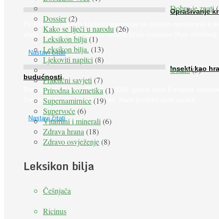
Dobro je znati
(
Oprašivanje k
Dossier
(2)
Pri podizanju nasada kruške zanemaruje se problem oprašivanja kuk
Kako se liječi u narodu
(26)
vlada uvjerenje da će krušku oprašiti pčele medarice (Apis mellifera). 
Leksikon bilja
(1)
Leksikon bilja.
(13)
Nastavi čitati
Ljekoviti napitci
(8)
Ostalo
(5)
Insekti kao hr
budućnosti
Praktični savjeti
(7)
Prirodna kozmetika
(1)
Prema predviđanjima FAO-a do 2050. godine život 9 milijardi stanovn
Supernamirnice
(19)
Zemlje bit će ugrožen zbog gladi. Nadu (možda) nude insekti. ...
Supervoće
(6)
Nastavi čitati
Vitamini i minerali
(6)
Zdrava hrana
(18)
Zdravo osvježenje
(8)
Leksikon bilja
Češnjača
Ricinus