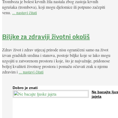
Tromboza je bolest krvnih žila nastala zbog zastoja krvnih
ugrušaka (trombova), koji mogu djelomice ili potpuno začepiti
venu.
... nastavi čitati
Biljke za zdraviji životni okoliš
Zdrav život i zdrav utjecaj prirode nisu ograničeni samo na život
izvan gradskih sredina i stanova, postoje biljke koje se lako mogu
uzgojiti u zatvorenom prostoru i koje, što je najvažnije, pridonose
boljoj kvaliteti životnog prostora i pomažu očuvati zrak u njemu
zdravim i
... nastavi čitati
Dobro je znati
Ne bacajte lju
jajeta
Jaja su vrlo hranjiva namirnica bogata proteinima, kalcijem i drugim
mineralima, te ih svakodnevno konzumiraju milijuni ljudi širom svijet
...