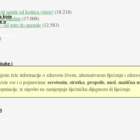
iti jastuk od koštica višnje!
(18.218)
a koje
istu masline
(17.008)
e o
e – od jetre do anemije
(12.583)
kiranjima
)
buke i
estu žele informacije o zdravom životu, alternativnom liječenju i zdrav
serotonin
sirutka
propolis
med
matična m
i ćete sve i o pojmovima:
,
,
,
,
ulacije, te nipošto ne zamjenjuju liječničku dijagnozu ili liječenje.
e
daleko