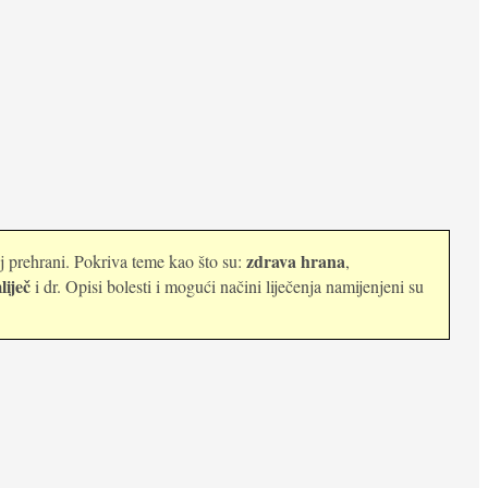
zdrava hrana
oj prehrani. Pokriva teme kao što su:
,
liječ
i dr. Opisi bolesti i mogući načini liječenja namijenjeni su