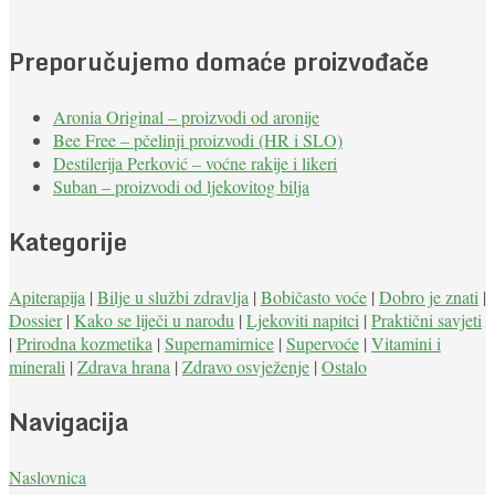
Preporučujemo domaće proizvođače
Aronia Original – proizvodi od aronije
Bee Free – pčelinji proizvodi (HR i SLO)
Destilerija Perković – voćne rakije i likeri
Suban – proizvodi od ljekovitog bilja
Kategorije
Apiterapija
|
Bilje u službi zdravlja
|
Bobičasto voće
|
Dobro je znati
|
Dossier
|
Kako se liječi u narodu
|
Ljekoviti napitci
|
Praktični savjeti
|
Prirodna kozmetika
|
Supernamirnice
|
Supervoće
|
Vitamini i
minerali
|
Zdrava hrana
|
Zdravo osvježenje
|
Ostalo
Navigacija
Naslovnica