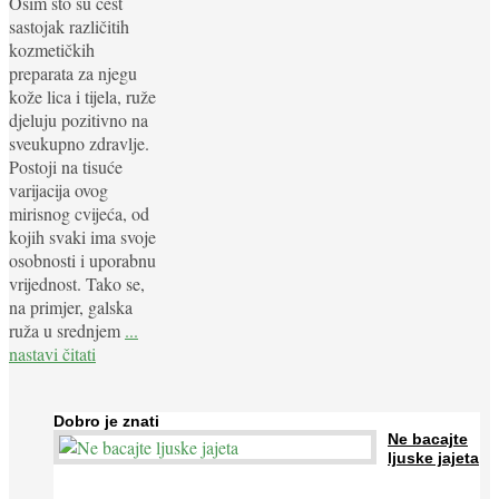
Osim što su čest
sastojak različitih
kozmetičkih
preparata za njegu
kože lica i tijela, ruže
djeluju pozitivno na
sveukupno zdravlje.
Postoji na tisuće
varijacija ovog
mirisnog cvijeća, od
kojih svaki ima svoje
osobnosti i uporabnu
vrijednost. Tako se,
na primjer, galska
ruža u srednjem
...
nastavi čitati
Dobro je znati
Ne bacajte
ljuske jajeta
Jaja su vrlo hranjiva namirnica bogata proteinima, kalcijem i