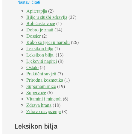
Nastavi čitati
Apiterapija
(2)
Bilje u službi zdravlja
(27)
Bobičasto voće
(1)
Dobro je znati
(14)
Dossier
(2)
Kako se liječi u narodu
(26)
Leksikon bilja
(1)
Leksikon bilja.
(13)
Ljekoviti napitci
(8)
Ostalo
(5)
Praktični savjeti
(7)
Prirodna kozmetika
(1)
Supernamirnice
(19)
Supervoće
(6)
Vitamini i minerali
(6)
Zdrava hrana
(18)
Zdravo osvježenje
(8)
Leksikon bilja