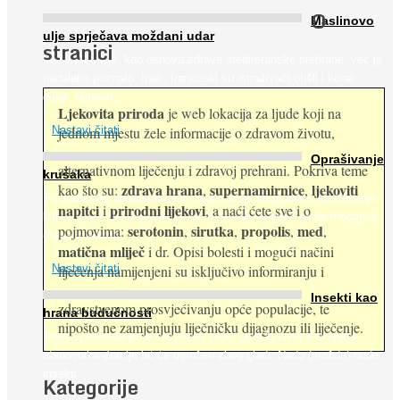
O
Maslinovo
ulje sprječava moždani udar
stranici
Maslinovo ulje, kao osnova zdrave mediteranske prehrane, već je
nadaleko poznato. Ipak, francuski su istraživači otišli i korak
dalje. Njihovo ...
Ljekovita priroda
je web lokacija za ljude koji na
jednom mjestu žele informacije o zdravom životu,
Nastavi čitati
Oprašivanje
alternativnom liječenju i zdravoj prehrani. Pokriva teme
krušaka
zdrava hrana
supernamirnice
ljekoviti
kao što su:
,
,
Pri podizanju nasada kruške zanemaruje se problem oprašivanja
napitci
prirodni lijekovi
i
, a naći ćete sve i o
kukcima jer vlada uvjerenje da će krušku oprašiti pčele medarice
serotonin
sirutka
propolis
med
pojmovima:
,
,
,
,
(Apis mellifera). ...
matična mliječ
i dr. Opisi bolesti i mogući načini
Nastavi čitati
liječenja namijenjeni su isključivo informiranju i
Insekti kao
zdravstvenom prosvjećivanju opće populacije, te
hrana budućnosti
nipošto ne zamjenjuju liječničku dijagnozu ili liječenje.
Prema predviđanjima FAO-a do 2050. godine život 9 milijardi
stanovnika Zemlje bit će ugrožen zbog gladi. Nadu (možda) nude
insekti. ...
Kategorije