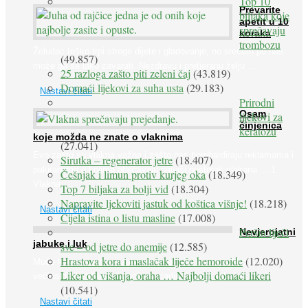
Top 10
Prevarite
biljaka koje
apetit u 10
sprečavaju
koraka
trombozu
Želudac teško trpi stroge dijete i gladovanje, no srećom po nas
(49.857)
može ga se lako zavarati. Nezdravu i pretjeranu želju ...
25 razloga zašto piti zeleni čaj
(43.819)
Domaći lijekovi za suha usta
(29.183)
Nastavi čitati
Prirodni
Osam
lijekovi za
činjenica
keratozu
koje možda ne znate o vlaknima
(27.041)
Evo zašto su vlakna važna i zašto nas bombardiraju reklamama i
Sirutka – regenerator jetre
(18.407)
pakiranjima u kojima obećavaju najviši postotak vlakana ... 1.
Češnjak i limun protiv kurjeg oka
(18.349)
Vlakna ...
Top 7 biljaka za bolji vid
(18.304)
Napravite ljekoviti jastuk od koštica višnje!
(18.218)
Nastavi čitati
Cijela istina o listu masline
(17.008)
Peršin liječi
Nevjerojatni
jabuke i luk
sve – od jetre do anemije
(12.585)
Hrastova kora i maslačak liječe hemoroide
(12.020)
Muče li vas tegobe vezane uz srce, oči i živce, od kojih pati
Liker od višanja, oraha … Najbolji domaći likeri
većina dijabetičara u kasnijem stadiju bolesti, jabuke ...
(10.541)
Nastavi čitati