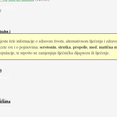
kiranjima
)
buke i
estu žele informacije o zdravom životu, alternativnom liječenju i zdrav
serotonin
sirutka
propolis
med
matična m
i ćete sve i o pojmovima:
,
,
,
,
ulacije, te nipošto ne zamjenjuju liječničku dijagnozu ili liječenje.
e
daleko
14)
rušaka
cima jer
...