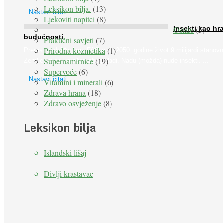
Leksikon bilja.
(13)
Nastavi čitati
Ljekoviti napitci
(8)
Ostalo
(5)
Insekti kao hr
budućnosti
Praktični savjeti
(7)
Prirodna kozmetika
(1)
Prema predviđanjima FAO-a do 2050. godine život 9 milijardi stanovn
Supernamirnice
(19)
Zemlje bit će ugrožen zbog gladi. Nadu (možda) nude insekti. ...
Supervoće
(6)
Nastavi čitati
Vitamini i minerali
(6)
Zdrava hrana
(18)
Zdravo osvježenje
(8)
Leksikon bilja
Islandski lišaj
Divlji krastavac