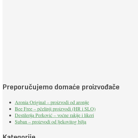
Preporučujemo domaće proizvođače
Aronia Original – proizvodi od aronije
Bee Free – pčelinji proizvodi (HR i SLO)
Destilerija Perković – voćne rakije i likeri
Suban – proizvodi od ljekovitog bilja
Kategorije