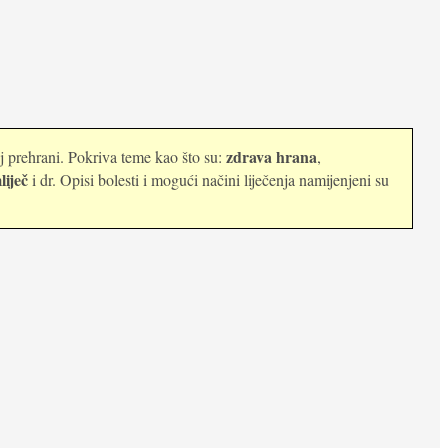
zdrava hrana
oj prehrani. Pokriva teme kao što su:
,
liječ
i dr. Opisi bolesti i mogući načini liječenja namijenjeni su