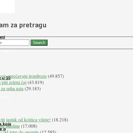
 slučajno
jam za pretragu
ani
 nabaviti
 ulazi u
koje sprečavaju trombozu
(49.857)
t u 10
 piti zeleni čaj
(43.819)
 za suha usta
(29.183)
i stroge
dravu i
iti jastuk od koštica višnje!
(18.218)
a koje
istu masline
(17.008)
e o
e – od jetre do anemije
(12.585)