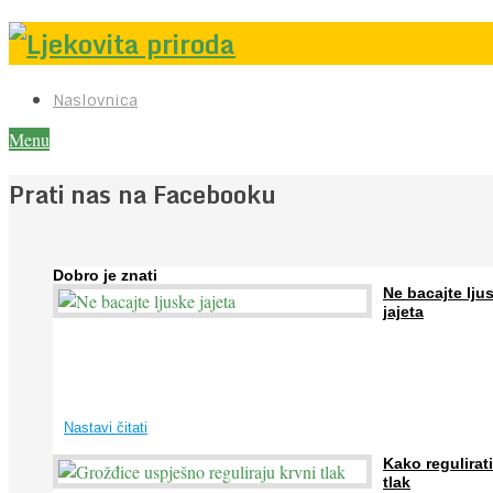
Naslovnica
Menu
Prati nas na Facebooku
Dobro je znati
Ne bacajte lju
jajeta
Jaja su vrlo hranjiva namirnica bogata proteinima, kalcijem i drugim
mineralima, te ih svakodnevno konzumiraju milijuni ljudi širom svijet
...
Nastavi čitati
Kako regulirati
tlak