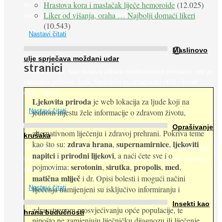
Hrastova kora i maslačak liječe hemoroide
(12.025)
Muče li vas tegobe vezane uz srce, oči i živce, od kojih pati
Liker od višanja, oraha … Najbolji domaći likeri
većina dijabetičara u kasnijem stadiju bolesti, jabuke ...
(10.543)
Nastavi čitati
O
Maslinovo
ulje sprječava moždani udar
stranici
Maslinovo ulje, kao osnova zdrave mediteranske prehrane, već je
nadaleko poznato. Ipak, francuski su istraživači otišli i korak
dalje. Njihovo ...
Ljekovita priroda
je web lokacija za ljude koji na
jednom mjestu žele informacije o zdravom životu,
Nastavi čitati
Oprašivanje
alternativnom liječenju i zdravoj prehrani. Pokriva teme
krušaka
zdrava hrana
supernamirnice
ljekoviti
kao što su:
,
,
Pri podizanju nasada kruške zanemaruje se problem oprašivanja
napitci
prirodni lijekovi
i
, a naći ćete sve i o
kukcima jer vlada uvjerenje da će krušku oprašiti pčele medarice
serotonin
sirutka
propolis
med
pojmovima:
,
,
,
,
(Apis mellifera). ...
matična mliječ
i dr. Opisi bolesti i mogući načini
Nastavi čitati
liječenja namijenjeni su isključivo informiranju i
Insekti kao
zdravstvenom prosvjećivanju opće populacije, te
hrana budućnosti
nipošto ne zamjenjuju liječničku dijagnozu ili liječenje.