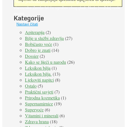
Prema predviđanjima FAO-a do 2050. godine život 9 milijardi
stanovnika Zemlje bit će ugrožen zbog gladi. Nadu (možda) nude
insekti. ...
Kategorije
Nastavi čitati
Apiterapija
(2)
Bilje u službi zdravlja
(27)
Bobičasto voće
(1)
Dobro je znati
(14)
Dossier
(2)
Kako se liječi u narodu
(26)
Leksikon bilja
(1)
Leksikon bilja.
(13)
Ljekoviti napitci
(8)
Ostalo
(5)
Praktični savjeti
(7)
Prirodna kozmetika
(1)
Supernamirnice
(19)
Supervoće
(6)
Vitamini i minerali
(6)
Zdrava hrana
(18)