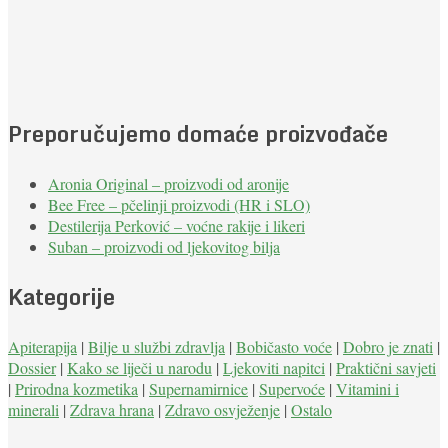
Preporučujemo domaće proizvođače
Aronia Original – proizvodi od aronije
Bee Free – pčelinji proizvodi (HR i SLO)
Destilerija Perković – voćne rakije i likeri
Suban – proizvodi od ljekovitog bilja
Kategorije
Apiterapija
|
Bilje u službi zdravlja
|
Bobičasto voće
|
Dobro je znati
|
Dossier
|
Kako se liječi u narodu
|
Ljekoviti napitci
|
Praktični savjeti
|
Prirodna kozmetika
|
Supernamirnice
|
Supervoće
|
Vitamini i
minerali
|
Zdrava hrana
|
Zdravo osvježenje
|
Ostalo