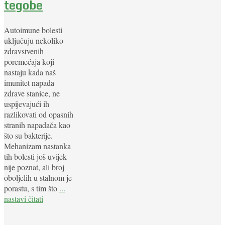
tegobe
Autoimune bolesti
uključuju nekoliko
zdravstvenih
poremećaja koji
nastaju kada naš
imunitet napada
zdrave stanice, ne
uspijevajući ih
razlikovati od opasnih
stranih napadača kao
što su bakterije.
Mehanizam nastanka
tih bolesti još uvijek
nije poznat, ali broj
oboljelih u stalnom je
porastu, s tim što
...
nastavi čitati