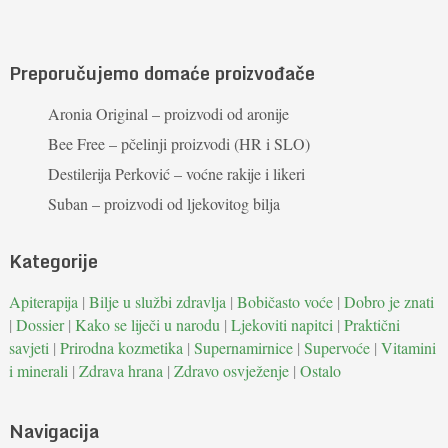
Preporučujemo domaće proizvođače
Aronia Original – proizvodi od aronije
Bee Free – pčelinji proizvodi (HR i SLO)
Destilerija Perković – voćne rakije i likeri
Suban – proizvodi od ljekovitog bilja
Kategorije
Apiterapija
|
Bilje u službi zdravlja
|
Bobičasto voće
|
Dobro je znati
|
Dossier
|
Kako se liječi u narodu
|
Ljekoviti napitci
|
Praktični
savjeti
|
Prirodna kozmetika
|
Supernamirnice
|
Supervoće
|
Vitamini
i minerali
|
Zdrava hrana
|
Zdravo osvježenje
|
Ostalo
Navigacija