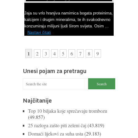
Ne bacajte ljuske jajeta
Jaja su vrlo hranjiva namirnica bogata proteinima,
kalcijem i drugim mineralima, te ih svakodnevno
konzumiraju milijuni ljudi širom svijeta. Osim ...
Nastavi čitati
1
2
3
4
5
6
7
8
9
Unesi pojam za pretragu
Najčitanije
Top 10 biljaka koje sprečavaju trombozu
(49.857)
25 razloga zašto piti zeleni čaj
(43.819)
Domaći lijekovi za suha usta
(29.183)