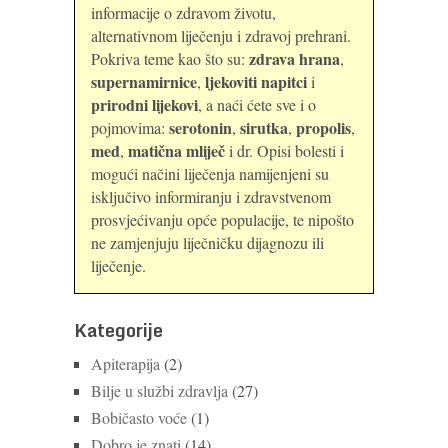
informacije o zdravom životu,
alternativnom liječenju i zdravoj prehrani.
zdrava hrana
Pokriva teme kao što su:
,
supernamirnice
ljekoviti napitci
,
i
prirodni lijekovi
, a naći ćete sve i o
serotonin
sirutka
propolis
pojmovima:
,
,
,
med
matična mliječ
,
i dr. Opisi bolesti i
mogući načini liječenja namijenjeni su
isključivo informiranju i zdravstvenom
prosvjećivanju opće populacije, te nipošto
ne zamjenjuju liječničku dijagnozu ili
liječenje.
Kategorije
Apiterapija
(2)
Bilje u službi zdravlja
(27)
Bobičasto voće
(1)
Dobro je znati
(14)