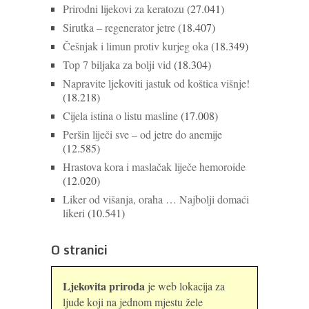
Prirodni lijekovi za keratozu
(27.041)
Sirutka – regenerator jetre
(18.407)
Češnjak i limun protiv kurjeg oka
(18.349)
Top 7 biljaka za bolji vid
(18.304)
Napravite ljekoviti jastuk od koštica višnje!
(18.218)
Cijela istina o listu masline
(17.008)
Peršin liječi sve – od jetre do anemije
(12.585)
Hrastova kora i maslačak liječe hemoroide
(12.020)
Liker od višanja, oraha … Najbolji domaći
likeri
(10.541)
O stranici
Ljekovita priroda
je web lokacija za
ljude koji na jednom mjestu žele