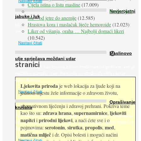
Nastavi čitati
Cijela istina o listu masline
(17.009)
Peršin liječi
Nevjerojatni
jabuke i luk
sve – od jetre do anemije
(12.585)
Hrastova kora i maslačak liječe hemoroide
(12.023)
Muče li vas tegobe vezane uz srce, oči i živce, od kojih pati
Liker od višanja, oraha … Najbolji domaći likeri
većina dijabetičara u kasnijem stadiju bolesti, jabuke ...
(10.542)
Nastavi čitati
O
Maslinovo
ulje sprječava moždani udar
stranici
Maslinovo ulje, kao osnova zdrave mediteranske prehrane, već je
nadaleko poznato. Ipak, francuski su istraživači otišli i korak
dalje. Njihovo ...
Ljekovita priroda
je web lokacija za ljude koji na
jednom mjestu žele informacije o zdravom životu,
Nastavi čitati
Oprašivanje
alternativnom liječenju i zdravoj prehrani. Pokriva teme
krušaka
zdrava hrana
supernamirnice
ljekoviti
kao što su:
,
,
Pri podizanju nasada kruške zanemaruje se problem oprašivanja
napitci
prirodni lijekovi
i
, a naći ćete sve i o
kukcima jer vlada uvjerenje da će krušku oprašiti pčele medarice
serotonin
sirutka
propolis
med
pojmovima:
,
,
,
,
(Apis mellifera). ...
matična mliječ
i dr. Opisi bolesti i mogući načini
Nastavi čitati