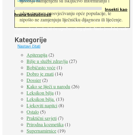
liječenja namijenjeni su isključivo informiranju i
Insekti kao
zdravstvenom prosvjećivanju opće populacije, te
hrana budućnosti
nipošto ne zamjenjuju liječničku dijagnozu ili liječenje.
Prema predviđanjima FAO-a do 2050. godine život 9 milijardi
stanovnika Zemlje bit će ugrožen zbog gladi. Nadu (možda) nude
insekti. ...
Kategorije
Nastavi čitati
Apiterapija
(2)
Bilje u službi zdravlja
(27)
Bobičasto voće
(1)
Dobro je znati
(14)
Dossier
(2)
Kako se liječi u narodu
(26)
Leksikon bilja
(1)
Leksikon bilja.
(13)
Ljekoviti napitci
(8)
Ostalo
(5)
Praktični savjeti
(7)
Prirodna kozmetika
(1)
Supernamirnice
(19)