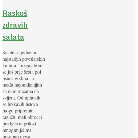
Raskoš
zdravih
salata
Salate su jedne od
najstarijih povrtlarskih
kultura – uzgajale su
se još prije šest i pol
tisuća godina – i
među najomiljenijim
su namirnicama na
svijetu. Od njihovih
se hrskavih listova
mogu pripremiti
različiti mali obroci i
predjela te prilozi
mnogim jelima,
posebno mesu
...