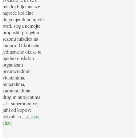
mladoj biljci nalaze
najveće količine
dragocjenih hranjivih
tvari, stoga nemojte
propustiti proljetnu
sezonu mladica na
tanjuru! Otkrit ćete
jedinstvene okuse te
ujedno opskrbiti
organizam
prvorazrednim
vitaminima,
mineralima,
karotenoidima i
drugim nutrijentima.
– U superhranjivoj
juhi od koprive
uživali su
... nastavi
čitati