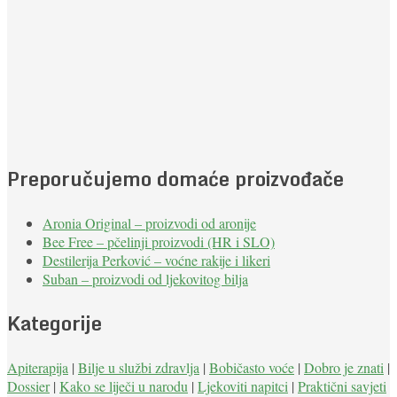
Preporučujemo domaće proizvođače
Aronia Original – proizvodi od aronije
Bee Free – pčelinji proizvodi (HR i SLO)
Destilerija Perković – voćne rakije i likeri
Suban – proizvodi od ljekovitog bilja
Kategorije
Apiterapija
|
Bilje u službi zdravlja
|
Bobičasto voće
|
Dobro je znati
|
Dossier
|
Kako se liječi u narodu
|
Ljekoviti napitci
|
Praktični savjeti