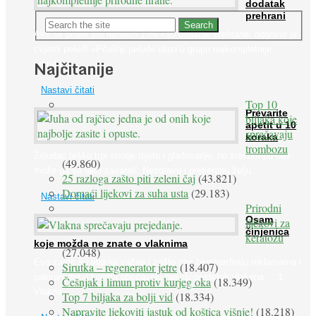
dodatak
prehrani
Ako se pitate što nabaviti zimi kao dodatak prehrane, odgovor je:
cvjetni pelud! »Pčelinji pelud« ulazi u grupu najkompletnije
Najčitanije
prirodne ...
Nastavi čitati
Top 10
Prevarite
biljaka koje
apetit u 10
sprečavaju
koraka
trombozu
Želudac teško trpi stroge dijete i gladovanje, no srećom po nas
(49.860)
može ga se lako zavarati. Nezdravu i pretjeranu želju ...
25 razloga zašto piti zeleni čaj
(43.821)
Domaći lijekovi za suha usta
(29.183)
Nastavi čitati
Prirodni
Osam
lijekovi za
činjenica
keratozu
koje možda ne znate o vlaknima
(27.048)
Evo zašto su vlakna važna i zašto nas bombardiraju reklamama i
Sirutka – regenerator jetre
(18.407)
pakiranjima u kojima obećavaju najviši postotak vlakana ... 1.
Češnjak i limun protiv kurjeg oka
(18.349)
Vlakna ...
Top 7 biljaka za bolji vid
(18.334)
Napravite ljekoviti jastuk od koštica višnje!
(18.218)