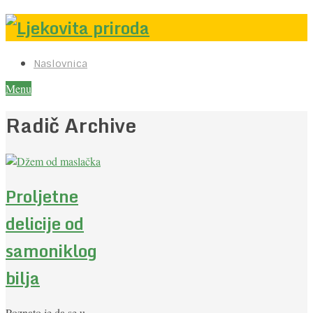
Naslovnica
Menu
Radič Archive
Proljetne
delicije od
samoniklog
bilja
Poznato je da se u