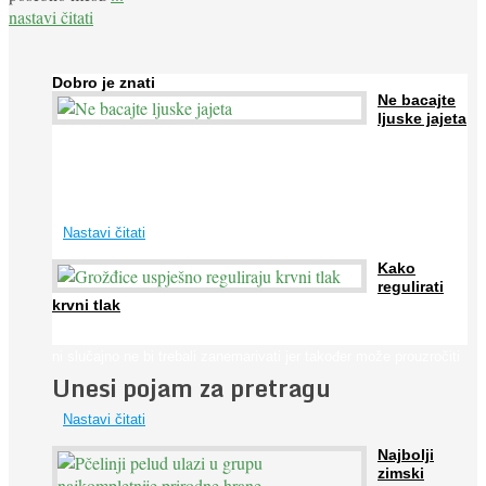
nastavi čitati
Dobro je znati
Ne bacajte
ljuske jajeta
Jaja su vrlo hranjiva namirnica bogata proteinima, kalcijem i
drugim mineralima, te ih svakodnevno konzumiraju milijuni ljudi
širom svijeta. Osim ...
Nastavi čitati
Kako
regulirati
krvni tlak
Iako je »visok krvni tlak« mnogo opasniji od niskog, »hipotenziju«
ni slučajno ne bi trebali zanemarivati jer također može prouzročiti
Unesi pojam za pretragu
...
Nastavi čitati
Najbolji
zimski