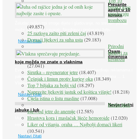
Top 10
Prevarite
biljaka koje
apetit u 10
sprečavaju
koraka
trombozu
Želudac teško trpi stroge dijete i gladovanje, no srećom po nas
(49.857)
može ga se lako zavarati. Nezdravu i pretjeranu želju ...
25 razloga zašto piti zeleni čaj
(43.819)
Domaći lijekovi za suha usta
(29.183)
Nastavi čitati
Prirodni
Osam
lijekovi za
činjenica
keratozu
koje možda ne znate o vlaknima
(27.041)
Evo zašto su vlakna važna i zašto nas bombardiraju reklamama i
Sirutka – regenerator jetre
(18.407)
pakiranjima u kojima obećavaju najviši postotak vlakana ... 1.
Češnjak i limun protiv kurjeg oka
(18.349)
Vlakna ...
Top 7 biljaka za bolji vid
(18.297)
Napravite ljekoviti jastuk od koštica višnje!
(18.218)
Nastavi čitati
Cijela istina o listu masline
(17.008)
Peršin liječi
Nevjerojatni
jabuke i luk
sve – od jetre do anemije
(12.585)
Hrastova kora i maslačak liječe hemoroide
(12.020)
Muče li vas tegobe vezane uz srce, oči i živce, od kojih pati
Liker od višanja, oraha … Najbolji domaći likeri
većina dijabetičara u kasnijem stadiju bolesti, jabuke ...
(10.541)
Nastavi čitati