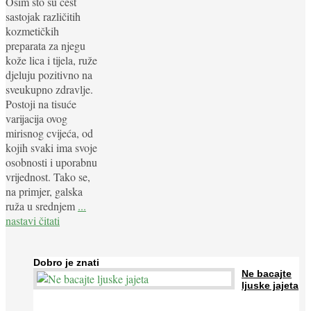
Osim što su čest
sastojak različitih
kozmetičkih
preparata za njegu
kože lica i tijela, ruže
djeluju pozitivno na
sveukupno zdravlje.
Postoji na tisuće
varijacija ovog
mirisnog cvijeća, od
kojih svaki ima svoje
osobnosti i uporabnu
vrijednost. Tako se,
na primjer, galska
ruža u srednjem
...
nastavi čitati
Dobro je znati
Ne bacajte
ljuske jajeta
Jaja su vrlo hranjiva namirnica bogata proteinima, kalcijem i