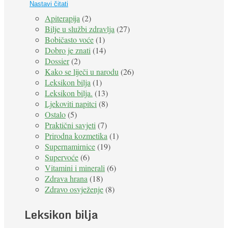
Nastavi čitati
Apiterapija
(2)
Bilje u službi zdravlja
(27)
Bobičasto voće
(1)
Dobro je znati
(14)
Dossier
(2)
Kako se liječi u narodu
(26)
Leksikon bilja
(1)
Leksikon bilja.
(13)
Ljekoviti napitci
(8)
Ostalo
(5)
Praktični savjeti
(7)
Prirodna kozmetika
(1)
Supernamirnice
(19)
Supervoće
(6)
Vitamini i minerali
(6)
Zdrava hrana
(18)
Zdravo osvježenje
(8)
Leksikon bilja