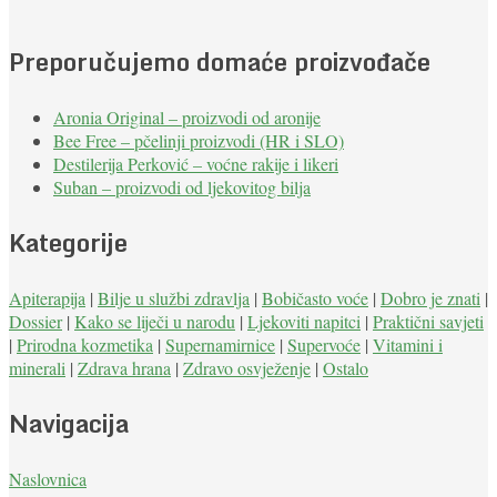
Preporučujemo domaće proizvođače
Aronia Original – proizvodi od aronije
Bee Free – pčelinji proizvodi (HR i SLO)
Destilerija Perković – voćne rakije i likeri
Suban – proizvodi od ljekovitog bilja
Kategorije
Apiterapija
|
Bilje u službi zdravlja
|
Bobičasto voće
|
Dobro je znati
|
Dossier
|
Kako se liječi u narodu
|
Ljekoviti napitci
|
Praktični savjeti
|
Prirodna kozmetika
|
Supernamirnice
|
Supervoće
|
Vitamini i
minerali
|
Zdrava hrana
|
Zdravo osvježenje
|
Ostalo
Navigacija
Naslovnica