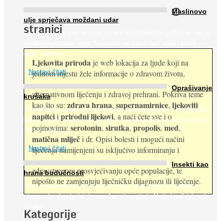
O
Maslinovo
ulje sprječava moždani udar
stranici
Maslinovo ulje, kao osnova zdrave mediteranske prehrane, već je
nadaleko poznato. Ipak, francuski su istraživači otišli i korak
dalje. Njihovo ...
Ljekovita priroda
je web lokacija za ljude koji na
jednom mjestu žele informacije o zdravom životu,
Nastavi čitati
Oprašivanje
alternativnom liječenju i zdravoj prehrani. Pokriva teme
krušaka
zdrava hrana
supernamirnice
ljekoviti
kao što su:
,
,
Pri podizanju nasada kruške zanemaruje se problem oprašivanja
napitci
prirodni lijekovi
i
, a naći ćete sve i o
kukcima jer vlada uvjerenje da će krušku oprašiti pčele medarice
serotonin
sirutka
propolis
med
pojmovima:
,
,
,
,
(Apis mellifera). ...
matična mliječ
i dr. Opisi bolesti i mogući načini
Nastavi čitati
liječenja namijenjeni su isključivo informiranju i
Insekti kao
zdravstvenom prosvjećivanju opće populacije, te
hrana budućnosti
nipošto ne zamjenjuju liječničku dijagnozu ili liječenje.
Prema predviđanjima FAO-a do 2050. godine život 9 milijardi
stanovnika Zemlje bit će ugrožen zbog gladi. Nadu (možda) nude
insekti. ...
Kategorije