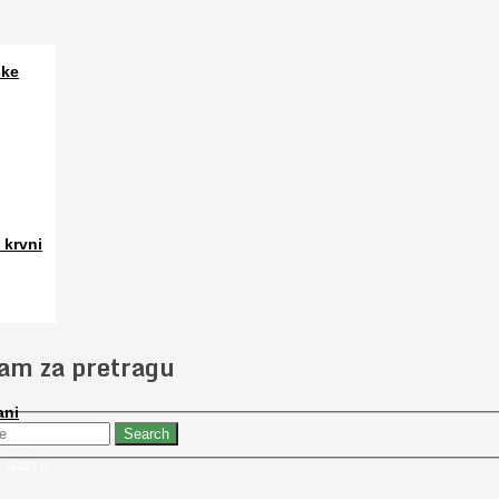
ske
a. Osim
 krvni
 slučajno
jam za pretragu
ani
 nabaviti
 ulazi u