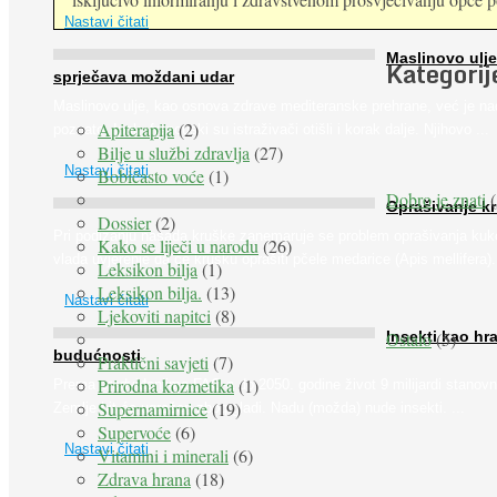
Nastavi čitati
Maslinovo ulje
Kategorij
sprječava moždani udar
Maslinovo ulje, kao osnova zdrave mediteranske prehrane, već je na
Apiterapija
(2)
poznato. Ipak, francuski su istraživači otišli i korak dalje. Njihovo ...
Bilje u službi zdravlja
(27)
Nastavi čitati
Bobičasto voće
(1)
Dobro je znati
(
Oprašivanje k
Dossier
(2)
Pri podizanju nasada kruške zanemaruje se problem oprašivanja kuk
Kako se liječi u narodu
(26)
vlada uvjerenje da će krušku oprašiti pčele medarice (Apis mellifera). 
Leksikon bilja
(1)
Leksikon bilja.
(13)
Nastavi čitati
Ljekoviti napitci
(8)
Ostalo
(5)
Insekti kao hr
budućnosti
Praktični savjeti
(7)
Prirodna kozmetika
(1)
Prema predviđanjima FAO-a do 2050. godine život 9 milijardi stanovn
Supernamirnice
(19)
Zemlje bit će ugrožen zbog gladi. Nadu (možda) nude insekti. ...
Supervoće
(6)
Nastavi čitati
Vitamini i minerali
(6)
Zdrava hrana
(18)