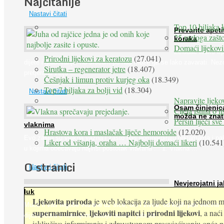
Najčitanije
Nastavi čitati
Top 10 biljaka 
Prevarite apeti
25 razloga zašto
koraka
Domaći lijekovi
Želudac teško trp
Prirodni lijekovi za keratozu
(27.041)
dijete i gladovanje, no srećom po nas može ga se lako zavarati. Nez
Sirutka – regenerator jetre
(18.407)
pretjeranu želju ...
Češnjak i limun protiv kurjeg oka
(18.349)
Top 7 biljaka za bolji vid
(18.304)
Nastavi čitati
Napravite ljekov
Osam činjenic
Cijela istina o l
možda ne znat
Peršin liječi sv
vlaknima
Hrastova kora i maslačak liječe hemoroide
(12.020)
Evo zašto su vlakna važna i zašto nas bombardiraju reklamama i pa
Liker od višanja, oraha … Najbolji domaći likeri
(10.541
u kojima obećavaju najviši postotak vlakana ... 1. Vlakna ...
O stranici
Nastavi čitati
Nevjerojatni ja
luk
Ljekovita priroda
je web lokacija za ljude koji na jednom mj
Muče li vas tegobe vezane uz srce, oči i živce, od kojih pati većina
supernamirnice
ljekoviti napitci
prirodni lijekovi
,
i
, a nać
dijabetičara u kasnijem stadiju bolesti, jabuke ...
isključivo informiranju i zdravstvenom prosvjećivanju opće pop