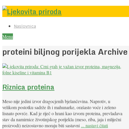
Naslovnica
Menu
proteini biljnog porijekla Archive
Riznica proteina
Meso nije jedini izvor dragocjenih bjelančevina. Naprotiv, u
velikom postotku sadrže ih i mahunarke, orašasto voće i zeleno
lisnato povrće. Kad je riječ o hrani kao izvoru proteina, prevladava
stav da namirnice životinjskog porijekla (meso, riba, jaja i mliječni
proizvodi) neizostavno moraju biti sastavni
... nastavi čitati