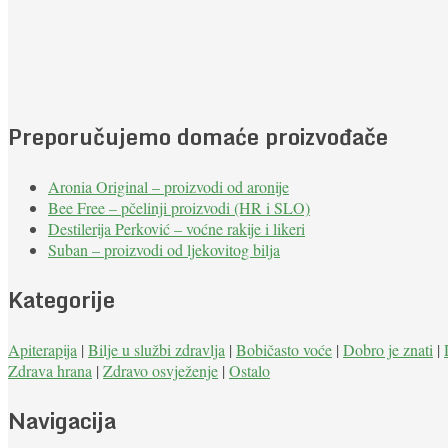
Preporučujemo domaće proizvođače
Aronia Original – proizvodi od aronije
Bee Free – pčelinji proizvodi (HR i SLO)
Destilerija Perković – voćne rakije i likeri
Suban – proizvodi od ljekovitog bilja
Kategorije
Apiterapija
|
Bilje u službi zdravlja
|
Bobičasto voće
|
Dobro je znati
|
Zdrava hrana
|
Zdravo osvježenje
|
Ostalo
Navigacija