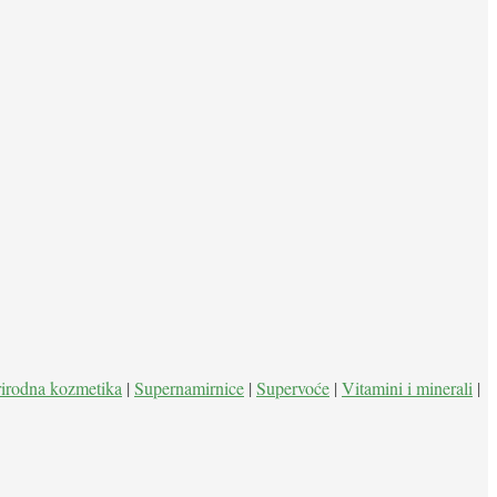
rirodna kozmetika
|
Supernamirnice
|
Supervoće
|
Vitamini i minerali
|