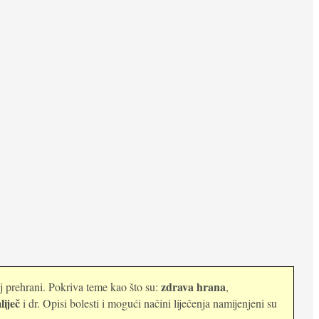
zdrava hrana
oj prehrani. Pokriva teme kao što su:
,
liječ
i dr. Opisi bolesti i mogući načini liječenja namijenjeni su