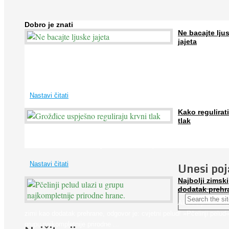
Dobro je znati
Ne bacajte lju
jajeta
Jaja su vrlo hranjiva namirnica bogata proteinima, kalcijem i drugim
mineralima, te ih svakodnevno konzumiraju milijuni ljudi širom svijet
...
Nastavi čitati
Kako regulirati
tlak
Iako je »visok krvni tlak« mnogo opasniji od niskog, »hipotenziju« ni
ne bi trebali zanemarivati jer također može prouzročiti ...
Unesi po
Nastavi čitati
Najbolji zimski
dodatak prehr
Ako se pitate što
zimi kao dodatak prehrane, odgovor je: cvjetni pelud! »Pčelinji pelud«
grupu najkompletnije prirodne ...