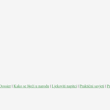
Dossier
|
Kako se liječi u narodu
|
Ljekoviti napitci
|
Praktični savjeti
|
P