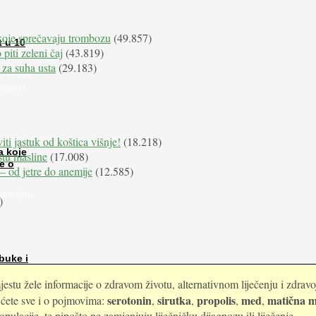
koje sprečavaju trombozu
(49.857)
t u 10
 piti zeleni čaj
(43.819)
 za suha usta
(29.183)
i stroge
dravu i
iti jastuk od koštica višnje!
(18.218)
a koje
istu masline
(17.008)
e o
e – od jetre do anemije
(12.585)
kiranjima
)
buke i
estu žele informacije o zdravom životu, alternativnom liječenju i zdrav
serotonin
sirutka
propolis
med
matična m
i ćete sve i o pojmovima:
,
,
,
,
ulacije, te nipošto ne zamjenjuju liječničku dijagnozu ili liječenje.