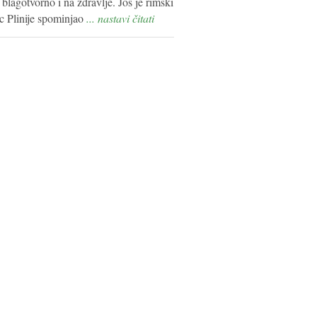
 blagotvorno i na zdravlje. Još je rimski
ac Plinije spominjao
... nastavi čitati