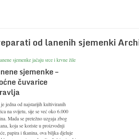
reparati od lanenih sjemenki Arch
nene sjemenke –
ćne čuvarice
ravlja
je jedna od najstarijih kultiviranih
rica na svijetu, sije se već oko 6.000
ina. Mada se pretežno uzgaja zbog
ana, koja se koriste u proizvodnji
će, papira i tkanina, ova biljka djeluje