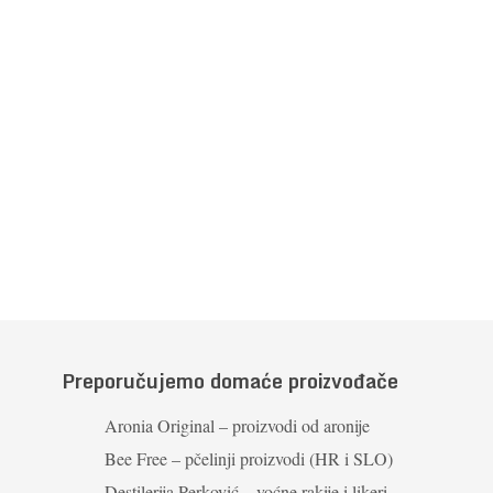
Preporučujemo domaće proizvođače
Aronia Original – proizvodi od aronije
Bee Free – pčelinji proizvodi (HR i SLO)
Destilerija Perković – voćne rakije i likeri