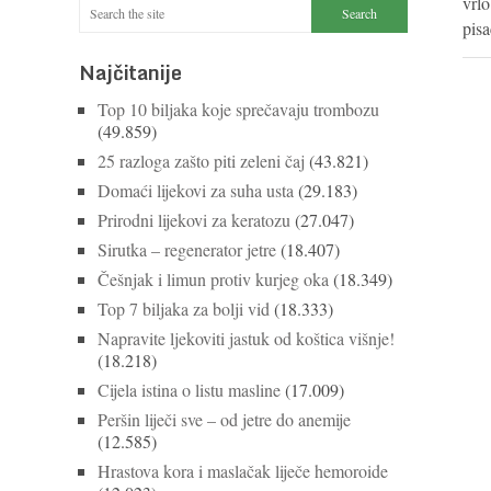
vrlo
pis
Najčitanije
Top 10 biljaka koje sprečavaju trombozu
(49.859)
25 razloga zašto piti zeleni čaj
(43.821)
Domaći lijekovi za suha usta
(29.183)
Prirodni lijekovi za keratozu
(27.047)
Sirutka – regenerator jetre
(18.407)
Češnjak i limun protiv kurjeg oka
(18.349)
Top 7 biljaka za bolji vid
(18.333)
Napravite ljekoviti jastuk od koštica višnje!
(18.218)
Cijela istina o listu masline
(17.009)
Peršin liječi sve – od jetre do anemije
(12.585)
Hrastova kora i maslačak liječe hemoroide