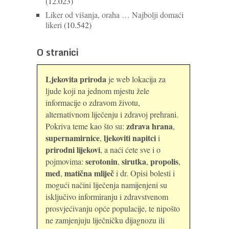
(12.023)
Liker od višanja, oraha … Najbolji domaći
likeri
(10.542)
O stranici
Ljekovita priroda
je web lokacija za
ljude koji na jednom mjestu žele
informacije o zdravom životu,
alternativnom liječenju i zdravoj prehrani.
zdrava hrana
Pokriva teme kao što su:
,
supernamirnice
ljekoviti napitci
,
i
prirodni lijekovi
, a naći ćete sve i o
serotonin
sirutka
propolis
pojmovima:
,
,
,
med
matična mliječ
,
i dr. Opisi bolesti i
mogući načini liječenja namijenjeni su
isključivo informiranju i zdravstvenom
prosvjećivanju opće populacije, te nipošto
ne zamjenjuju liječničku dijagnozu ili