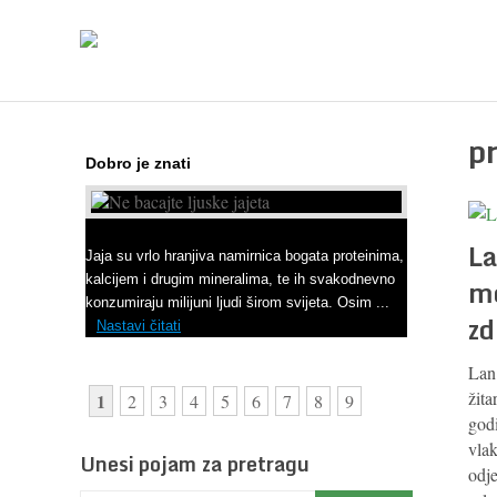
p
Dobro je znati
Ne bacajte ljuske jajeta
La
Jaja su vrlo hranjiva namirnica bogata proteinima,
kalcijem i drugim mineralima, te ih svakodnevno
mo
konzumiraju milijuni ljudi širom svijeta. Osim ...
zd
Nastavi čitati
Lan 
žita
1
2
3
4
5
6
7
8
9
god
vlak
Unesi pojam za pretragu
odje