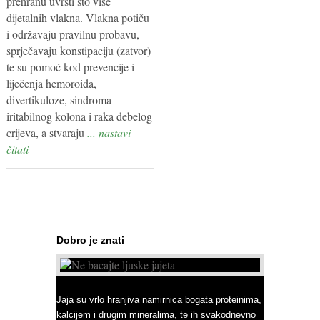
prehranu uvrsti što više
dijetalnih vlakna. Vlakna potiču
i održavaju pravilnu probavu,
sprječavaju konstipaciju (zatvor)
te su pomoć kod prevencije i
liječenja hemoroida,
divertikuloze, sindroma
iritabilnog kolona i raka debelog
crijeva, a stvaraju
... nastavi
čitati
Dobro je znati
Ne bacajte ljuske jajeta
Jaja su vrlo hranjiva namirnica bogata proteinima,
kalcijem i drugim mineralima, te ih svakodnevno