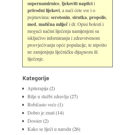
supernamirnice
ljekoviti napitci
,
i
prirodni lijekovi
, a naći ćete sve i o
serotonin
sirutka
propolis
pojmovima:
,
,
,
med
matična mliječ
,
i dr. Opisi bolesti i
mogući načini liječenja namijenjeni su
isključivo informiranju i zdravstvenom
prosvjećivanju opće populacije, te nipošto
ne zamjenjuju liječničku dijagnozu ili
liječenje.
Kategorije
Apiterapija
(2)
Bilje u službi zdravlja
(27)
Bobičasto voće
(1)
Dobro je znati
(14)
Dossier
(2)
Kako se liječi u narodu
(26)