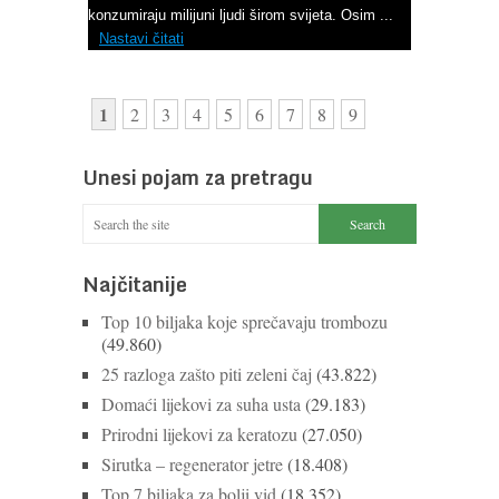
konzumiraju milijuni ljudi širom svijeta. Osim ...
Nastavi čitati
1
2
3
4
5
6
7
8
9
Unesi pojam za pretragu
Najčitanije
Top 10 biljaka koje sprečavaju trombozu
(49.860)
25 razloga zašto piti zeleni čaj
(43.822)
Domaći lijekovi za suha usta
(29.183)
Prirodni lijekovi za keratozu
(27.050)
Sirutka – regenerator jetre
(18.408)
Top 7 biljaka za bolji vid
(18.352)