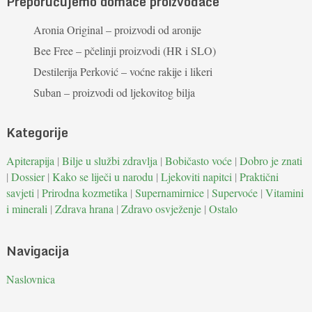
Preporučujemo domaće proizvođače
Aronia Original – proizvodi od aronije
Bee Free – pčelinji proizvodi (HR i SLO)
Destilerija Perković – voćne rakije i likeri
Suban – proizvodi od ljekovitog bilja
Kategorije
Apiterapija
|
Bilje u službi zdravlja
|
Bobičasto voće
|
Dobro je znati
|
Dossier
|
Kako se liječi u narodu
|
Ljekoviti napitci
|
Praktični
savjeti
|
Prirodna kozmetika
|
Supernamirnice
|
Supervoće
|
Vitamini
i minerali
|
Zdrava hrana
|
Zdravo osvježenje
|
Ostalo
Navigacija
Naslovnica