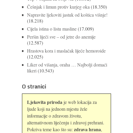
Češnjak i limun protiv kurjeg oka
(18.350)
Napravite ljekoviti jastuk od koštica višnje!
(18.218)
Cijela istina o listu masline
(17.009)
Peršin liječi sve – od jetre do anemije
(12.587)
Hrastova kora i maslačak liječe hemoroide
(12.025)
Liker od višanja, oraha … Najbolji domaći
likeri
(10.543)
O stranici
Ljekovita priroda
je web lokacija za
ljude koji na jednom mjestu žele
informacije o zdravom životu,
alternativnom liječenju i zdravoj prehrani.
zdrava hrana
Pokriva teme kao što su:
,