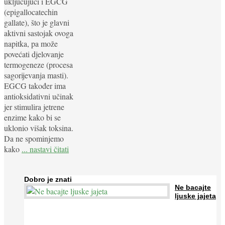
uključujući i EGCG
(epigallocatechin
gallate), što je glavni
aktivni sastojak ovoga
napitka, pa može
povećati djelovanje
termogeneze (procesa
sagorijevanja masti).
EGCG također ima
antioksidativni učinak
jer stimulira jetrene
enzime kako bi se
uklonio višak toksina.
Da ne spominjemo
kako
... nastavi čitati
Dobro je znati
Ne bacajte
ljuske jajeta
Jaja su vrlo hranjiva namirnica bogata proteinima, kalcijem i
drugim mineralima, te ih svakodnevno konzumiraju milijuni ljudi