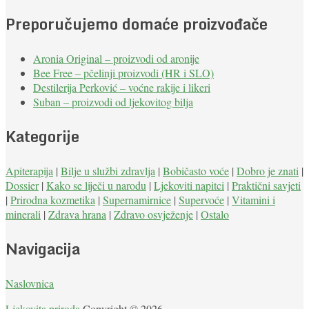
Preporučujemo domaće proizvođače
Aronia Original – proizvodi od aronije
Bee Free – pčelinji proizvodi (HR i SLO)
Destilerija Perković – voćne rakije i likeri
Suban – proizvodi od ljekovitog bilja
Kategorije
Apiterapija
|
Bilje u službi zdravlja
|
Bobičasto voće
|
Dobro je znati
|
Dossier
|
Kako se liječi u narodu
|
Ljekoviti napitci
|
Praktični savjeti
|
Prirodna kozmetika
|
Supernamirnice
|
Supervoće
|
Vitamini i
minerali
|
Zdrava hrana
|
Zdravo osvježenje
|
Ostalo
Navigacija
Naslovnica
Ljekovita priroda
Copyright © 2026.