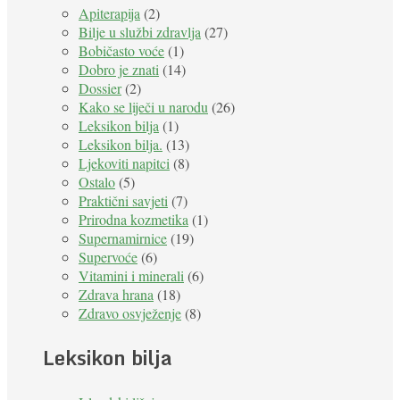
Apiterapija
(2)
Bilje u službi zdravlja
(27)
Bobičasto voće
(1)
Dobro je znati
(14)
Dossier
(2)
Kako se liječi u narodu
(26)
Leksikon bilja
(1)
Leksikon bilja.
(13)
Ljekoviti napitci
(8)
Ostalo
(5)
Praktični savjeti
(7)
Prirodna kozmetika
(1)
Supernamirnice
(19)
Supervoće
(6)
Vitamini i minerali
(6)
Zdrava hrana
(18)
Zdravo osvježenje
(8)
Leksikon bilja