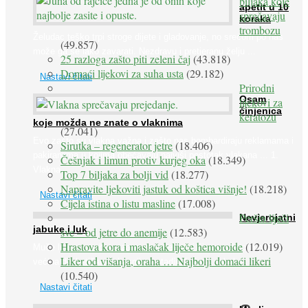
biljaka koje
apetit u 10
sprečavaju
koraka
trombozu
Želudac teško trpi stroge dijete i gladovanje, no srećom po nas
(49.857)
može ga se lako zavarati. Nezdravu i pretjeranu želju ...
25 razloga zašto piti zeleni čaj
(43.818)
Domaći lijekovi za suha usta
(29.182)
Nastavi čitati
Prirodni
Osam
lijekovi za
činjenica
keratozu
koje možda ne znate o vlaknima
(27.041)
Evo zašto su vlakna važna i zašto nas bombardiraju reklamama i
Sirutka – regenerator jetre
(18.406)
pakiranjima u kojima obećavaju najviši postotak vlakana ... 1.
Češnjak i limun protiv kurjeg oka
(18.349)
Vlakna ...
Top 7 biljaka za bolji vid
(18.277)
Napravite ljekoviti jastuk od koštica višnje!
(18.218)
Nastavi čitati
Cijela istina o listu masline
(17.008)
Peršin liječi
Nevjerojatni
jabuke i luk
sve – od jetre do anemije
(12.583)
Hrastova kora i maslačak liječe hemoroide
(12.019)
Muče li vas tegobe vezane uz srce, oči i živce, od kojih pati
Liker od višanja, oraha … Najbolji domaći likeri
većina dijabetičara u kasnijem stadiju bolesti, jabuke ...
(10.540)
Nastavi čitati