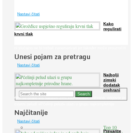
širom svijeta. Osim ...
Nastavi čitati
Kako
regulirati
krvni tlak
Iako je »visok krvni tlak« mnogo opasniji od niskog, »hipotenziju«
ni slučajno ne bi trebali zanemarivati jer također može prouzročiti
Unesi pojam za pretragu
...
Nastavi čitati
Najbolji
zimski
dodatak
prehrani
Ako se pitate što nabaviti zimi kao dodatak prehrane, odgovor je:
cvjetni pelud! »Pčelinji pelud« ulazi u grupu najkompletnije
Najčitanije
prirodne ...
Nastavi čitati
Top 10
Prevarite