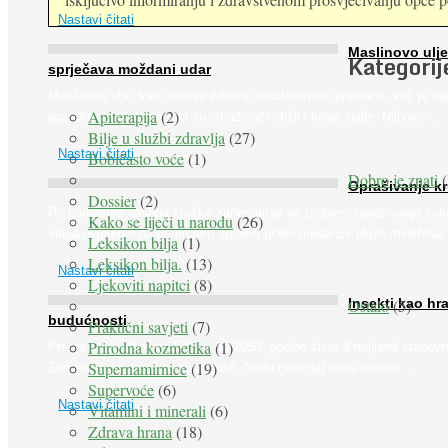
Nastavi čitati
Maslinovo ulje
Kategorij
sprječava moždani udar
Maslinovo ulje, kao osnova zdrave mediteranske prehrane, već je na
Apiterapija
(2)
poznato. Ipak, francuski su istraživači otišli i korak dalje. Njihovo ...
Bilje u službi zdravlja
(27)
Nastavi čitati
Bobičasto voće
(1)
Dobro je znati
(
Oprašivanje k
Dossier
(2)
Pri podizanju nasada kruške zanemaruje se problem oprašivanja kuk
Kako se liječi u narodu
(26)
vlada uvjerenje da će krušku oprašiti pčele medarice (Apis mellifera). 
Leksikon bilja
(1)
Leksikon bilja.
(13)
Nastavi čitati
Ljekoviti napitci
(8)
Ostalo
(5)
Insekti kao hr
budućnosti
Praktični savjeti
(7)
Prirodna kozmetika
(1)
Prema predviđanjima FAO-a do 2050. godine život 9 milijardi stanovn
Supernamirnice
(19)
Zemlje bit će ugrožen zbog gladi. Nadu (možda) nude insekti. ...
Supervoće
(6)
Nastavi čitati
Vitamini i minerali
(6)
Zdrava hrana
(18)