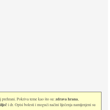
zdrava hrana
oj prehrani. Pokriva teme kao što su:
,
liječ
i dr. Opisi bolesti i mogući načini liječenja namijenjeni su