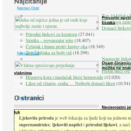
Najčitanije
Nastavi čitati
Top 10 biljaka 
Prevarite apeti
25 razloga zašto
koraka
Domaći lijekovi
Želudac teško trp
Prirodni lijekovi za keratozu
(27.041)
dijete i gladovanje, no srećom po nas može ga se lako zavarati. Nez
Sirutka – regenerator jetre
(18.407)
pretjeranu želju ...
Češnjak i limun protiv kurjeg oka
(18.349)
Top 7 biljaka za bolji vid
(18.299)
Nastavi čitati
Napravite ljekov
Osam činjenic
Cijela istina o l
možda ne znat
Peršin liječi sv
vlaknima
Hrastova kora i maslačak liječe hemoroide
(12.020)
Evo zašto su vlakna važna i zašto nas bombardiraju reklamama i pa
Liker od višanja, oraha … Najbolji domaći likeri
(10.541
u kojima obećavaju najviši postotak vlakana ... 1. Vlakna ...
O stranici
Nastavi čitati
Nevjerojatni ja
luk
Ljekovita priroda
je web lokacija za ljude koji na jednom mj
Muče li vas tegobe vezane uz srce, oči i živce, od kojih pati većina
supernamirnice
ljekoviti napitci
prirodni lijekovi
,
i
, a nać
dijabetičara u kasnijem stadiju bolesti, jabuke ...
isključivo informiranju i zdravstvenom prosvjećivanju opće pop