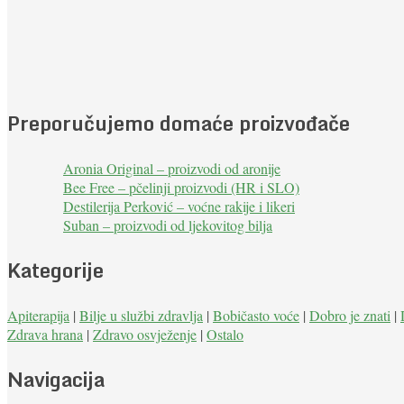
Preporučujemo domaće proizvođače
Aronia Original – proizvodi od aronije
Bee Free – pčelinji proizvodi (HR i SLO)
Destilerija Perković – voćne rakije i likeri
Suban – proizvodi od ljekovitog bilja
Kategorije
Apiterapija
|
Bilje u službi zdravlja
|
Bobičasto voće
|
Dobro je znati
|
Zdrava hrana
|
Zdravo osvježenje
|
Ostalo
Navigacija