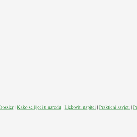
Dossier
|
Kako se liječi u narodu
|
Ljekoviti napitci
|
Praktični savjeti
|
P