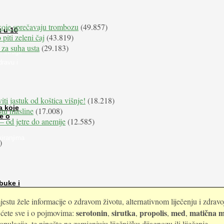
koje sprečavaju trombozu
(49.857)
t u 10
 piti zeleni čaj
(43.819)
 za suha usta
(29.183)
i stroge
dravu i
iti jastuk od koštica višnje!
(18.218)
a koje
istu masline
(17.008)
e o
e – od jetre do anemije
(12.585)
kiranjima
)
buke i
estu žele informacije o zdravom životu, alternativnom liječenju i zdrav
serotonin
sirutka
propolis
med
matična m
i ćete sve i o pojmovima:
,
,
,
,
ulacije, te nipošto ne zamjenjuju liječničku dijagnozu ili liječenje.