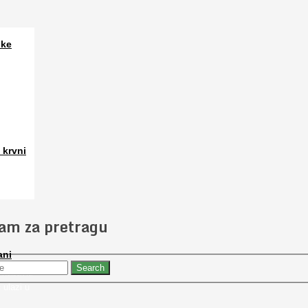
ske
a. Osim
 krvni
 slučajno
jam za pretragu
ani
 nabaviti
 ulazi u