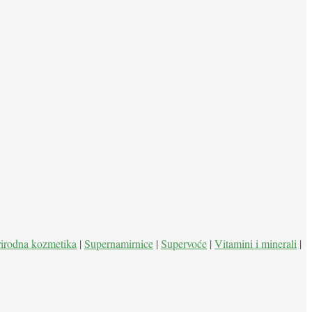
rirodna kozmetika
|
Supernamirnice
|
Supervoće
|
Vitamini i minerali
|