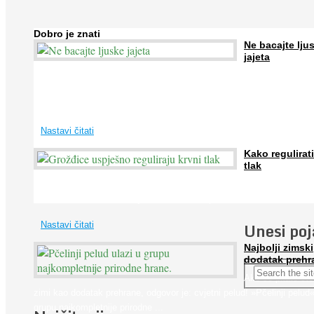
Dobro je znati
Ne bacajte lju
jajeta
Jaja su vrlo hranjiva namirnica bogata proteinima, kalcijem i drugim
mineralima, te ih svakodnevno konzumiraju milijuni ljudi širom svijet
...
Nastavi čitati
Kako regulirati
tlak
Iako je »visok krvni tlak« mnogo opasniji od niskog, »hipotenziju« ni
ne bi trebali zanemarivati jer također može prouzročiti ...
Unesi po
Nastavi čitati
Najbolji zimski
dodatak prehr
Ako se pitate što
zimi kao dodatak prehrane, odgovor je: cvjetni pelud! »Pčelinji pelud«
grupu najkompletnije prirodne ...