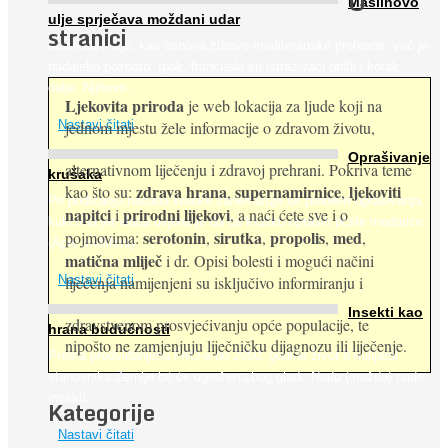
O
Maslinovo
ulje sprječava moždani udar
stranici
Maslinovo ulje, kao osnova zdrave mediteranske prehrane, već je
nadaleko poznato. Ipak, francuski su istraživači otišli i korak
dalje. Njihovo ...
Ljekovita priroda
je web lokacija za ljude koji na
jednom mjestu žele informacije o zdravom životu,
Nastavi čitati
Oprašivanje
alternativnom liječenju i zdravoj prehrani. Pokriva teme
krušaka
zdrava hrana
supernamirnice
ljekoviti
kao što su:
,
,
Pri podizanju nasada kruške zanemaruje se problem oprašivanja
napitci
prirodni lijekovi
i
, a naći ćete sve i o
kukcima jer vlada uvjerenje da će krušku oprašiti pčele medarice
serotonin
sirutka
propolis
med
pojmovima:
,
,
,
,
(Apis mellifera). ...
matična mliječ
i dr. Opisi bolesti i mogući načini
Nastavi čitati
liječenja namijenjeni su isključivo informiranju i
Insekti kao
zdravstvenom prosvjećivanju opće populacije, te
hrana budućnosti
nipošto ne zamjenjuju liječničku dijagnozu ili liječenje.
Prema predviđanjima FAO-a do 2050. godine život 9 milijardi
stanovnika Zemlje bit će ugrožen zbog gladi. Nadu (možda) nude
insekti. ...
Kategorije
Nastavi čitati