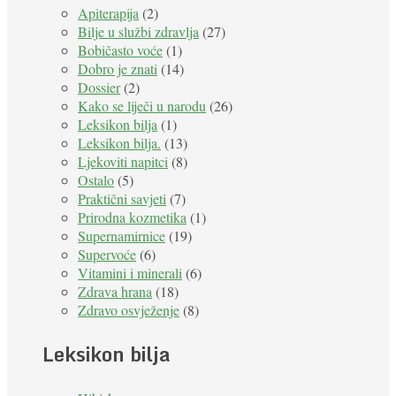
Apiterapija
(2)
Bilje u službi zdravlja
(27)
Bobičasto voće
(1)
Dobro je znati
(14)
Dossier
(2)
Kako se liječi u narodu
(26)
Leksikon bilja
(1)
Leksikon bilja.
(13)
Ljekoviti napitci
(8)
Ostalo
(5)
Praktični savjeti
(7)
Prirodna kozmetika
(1)
Supernamirnice
(19)
Supervoće
(6)
Vitamini i minerali
(6)
Zdrava hrana
(18)
Zdravo osvježenje
(8)
Leksikon bilja