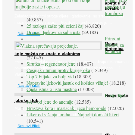
biljaka koje
apetit u 10
sprečavaju
koraka
trombozu
Želudac teško trpi stroge dijete i gladovanje, no srećom po nas
(49.857)
može ga se lako zavarati. Nezdravu i pretjeranu želju ...
25 razloga zašto piti zeleni čaj
(43.820)
Domaći lijekovi za suha usta
(29.183)
Nastavi čitati
Prirodni
Osam
lijekovi za
činjenica
keratozu
koje možda ne znate o vlaknima
(27.045)
Evo zašto su vlakna važna i zašto nas bombardiraju reklamama i
Sirutka – regenerator jetre
(18.407)
pakiranjima u kojima obećavaju najviši postotak vlakana ... 1.
Češnjak i limun protiv kurjeg oka
(18.349)
Vlakna ...
Top 7 biljaka za bolji vid
(18.309)
Napravite ljekoviti jastuk od koštica višnje!
(18.218)
Nastavi čitati
Cijela istina o listu masline
(17.008)
Peršin liječi
Nevjerojatni
jabuke i luk
sve – od jetre do anemije
(12.585)
Hrastova kora i maslačak liječe hemoroide
(12.020)
Muče li vas tegobe vezane uz srce, oči i živce, od kojih pati
Liker od višanja, oraha … Najbolji domaći likeri
većina dijabetičara u kasnijem stadiju bolesti, jabuke ...
(10.541)
Nastavi čitati