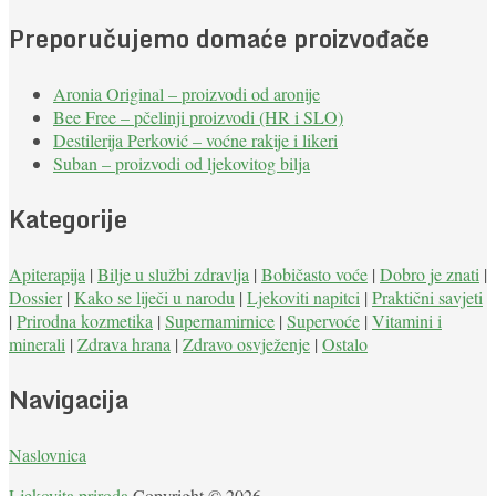
Preporučujemo domaće proizvođače
Aronia Original – proizvodi od aronije
Bee Free – pčelinji proizvodi (HR i SLO)
Destilerija Perković – voćne rakije i likeri
Suban – proizvodi od ljekovitog bilja
Kategorije
Apiterapija
|
Bilje u službi zdravlja
|
Bobičasto voće
|
Dobro je znati
|
Dossier
|
Kako se liječi u narodu
|
Ljekoviti napitci
|
Praktični savjeti
|
Prirodna kozmetika
|
Supernamirnice
|
Supervoće
|
Vitamini i
minerali
|
Zdrava hrana
|
Zdravo osvježenje
|
Ostalo
Navigacija
Naslovnica
Ljekovita priroda
Copyright © 2026.