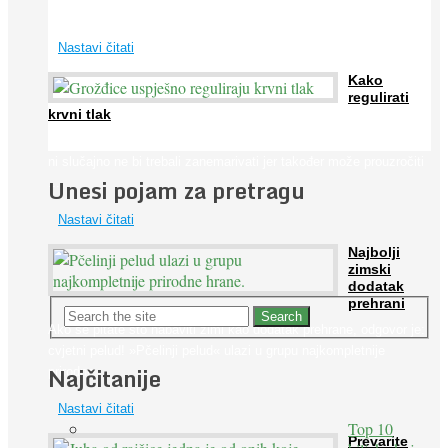
širom svijeta. Osim ...
Nastavi čitati
Kako
regulirati
krvni tlak
Iako je »visok krvni tlak« mnogo opasniji od niskog, »hipotenziju«
ni slučajno ne bi trebali zanemarivati jer također može prouzročiti
Unesi pojam za pretragu
...
Nastavi čitati
Najbolji
zimski
dodatak
prehrani
Ako se pitate što nabaviti zimi kao dodatak prehrane, odgovor je:
cvjetni pelud! »Pčelinji pelud« ulazi u grupu najkompletnije
Najčitanije
prirodne ...
Nastavi čitati
Top 10
Prevarite