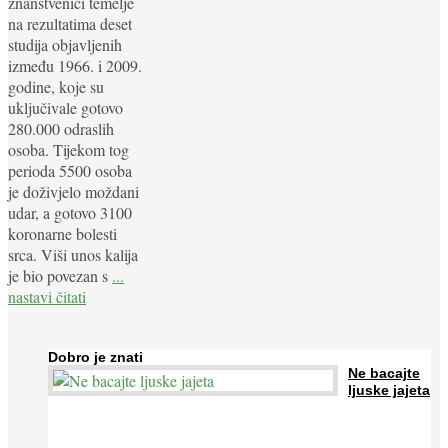
znanstvenici temelje
na rezultatima deset
studija objavljenih
između 1966. i 2009.
godine, koje su
uključivale gotovo
280.000 odraslih
osoba. Tijekom tog
perioda 5500 osoba
je doživjelo moždani
udar, a gotovo 3100
koronarne bolesti
srca. Viši unos kalija
je bio povezan s
...
nastavi čitati
Dobro je znati
Ne bacajte
ljuske jajeta
Jaja su vrlo hranjiva namirnica bogata proteinima, kalcijem i
drugim mineralima, te ih svakodnevno konzumiraju milijuni ljudi