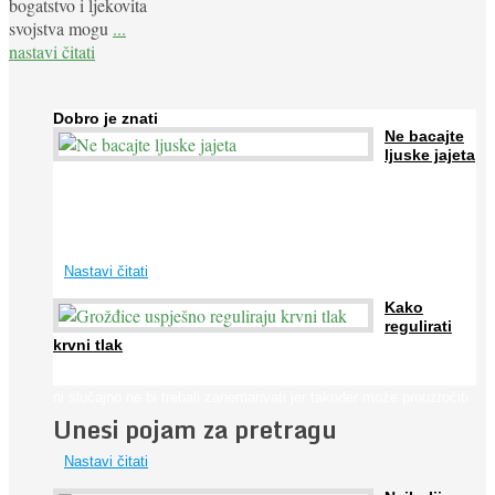
bogatstvo i ljekovita
svojstva mogu
...
nastavi čitati
Dobro je znati
Ne bacajte
ljuske jajeta
Jaja su vrlo hranjiva namirnica bogata proteinima, kalcijem i
drugim mineralima, te ih svakodnevno konzumiraju milijuni ljudi
širom svijeta. Osim ...
Nastavi čitati
Kako
regulirati
krvni tlak
Iako je »visok krvni tlak« mnogo opasniji od niskog, »hipotenziju«
ni slučajno ne bi trebali zanemarivati jer također može prouzročiti
Unesi pojam za pretragu
...
Nastavi čitati