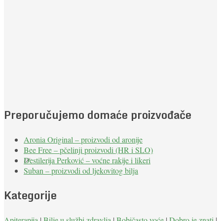
Preporučujemo domaće proizvođače
Aronia Original – proizvodi od aronije
Bee Free – pčelinji proizvodi (HR i SLO)
Destilerija Perković – voćne rakije i likeri
Suban – proizvodi od ljekovitog bilja
Kategorije
Apiterapija
|
Bilje u službi zdravlja
|
Bobičasto voće
|
Dobro je znati
|