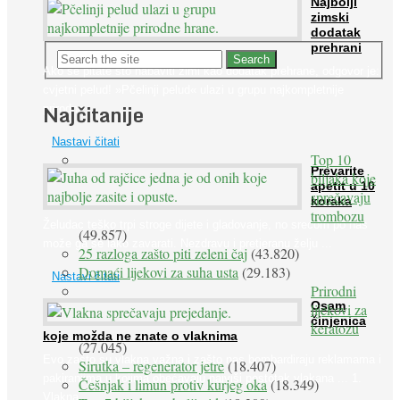
Najbolji
zimski
dodatak
prehrani
Ako se pitate što nabaviti zimi kao dodatak prehrane, odgovor je:
cvjetni pelud! »Pčelinji pelud« ulazi u grupu najkompletnije
Najčitanije
prirodne ...
Nastavi čitati
Top 10
Prevarite
biljaka koje
apetit u 10
sprečavaju
koraka
trombozu
Želudac teško trpi stroge dijete i gladovanje, no srećom po nas
(49.857)
može ga se lako zavarati. Nezdravu i pretjeranu želju ...
25 razloga zašto piti zeleni čaj
(43.820)
Domaći lijekovi za suha usta
(29.183)
Nastavi čitati
Prirodni
Osam
lijekovi za
činjenica
keratozu
koje možda ne znate o vlaknima
(27.045)
Evo zašto su vlakna važna i zašto nas bombardiraju reklamama i
Sirutka – regenerator jetre
(18.407)
pakiranjima u kojima obećavaju najviši postotak vlakana ... 1.
Češnjak i limun protiv kurjeg oka
(18.349)
Vlakna ...