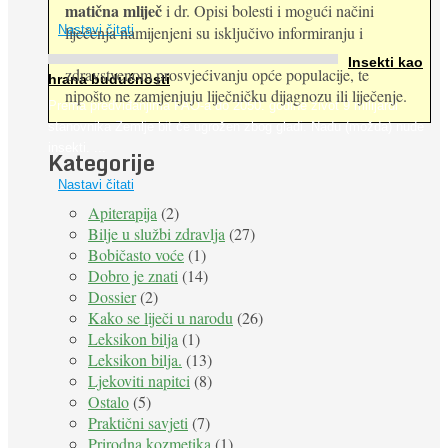
matična mliječ
i dr. Opisi bolesti i mogući načini
Nastavi čitati
liječenja namijenjeni su isključivo informiranju i
Insekti kao
zdravstvenom prosvjećivanju opće populacije, te
hrana budućnosti
nipošto ne zamjenjuju liječničku dijagnozu ili liječenje.
Prema predviđanjima FAO-a do 2050. godine život 9 milijardi
stanovnika Zemlje bit će ugrožen zbog gladi. Nadu (možda) nude
insekti. ...
Kategorije
Nastavi čitati
Apiterapija
(2)
Bilje u službi zdravlja
(27)
Bobičasto voće
(1)
Dobro je znati
(14)
Dossier
(2)
Kako se liječi u narodu
(26)
Leksikon bilja
(1)
Leksikon bilja.
(13)
Ljekoviti napitci
(8)
Ostalo
(5)
Praktični savjeti
(7)
Prirodna kozmetika
(1)