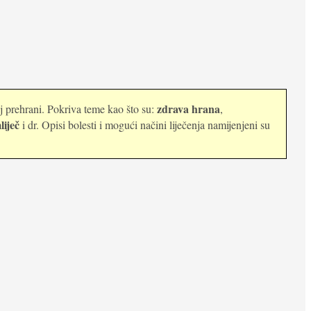
zdrava hrana
oj prehrani. Pokriva teme kao što su:
,
liječ
i dr. Opisi bolesti i mogući načini liječenja namijenjeni su