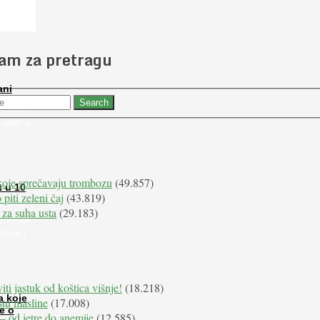
 slučajno
jam za pretragu
ani
 nabaviti
 ulazi u
koje sprečavaju trombozu
(49.857)
t u 10
 piti zeleni čaj
(43.819)
 za suha usta
(29.183)
i stroge
dravu i
iti jastuk od koštica višnje!
(18.218)
a koje
istu masline
(17.008)
e o
e – od jetre do anemije
(12.585)