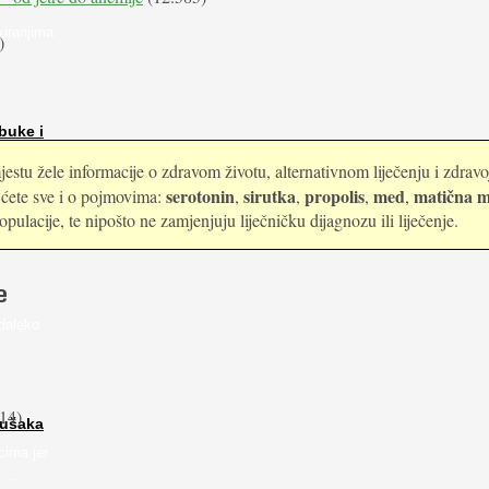
kiranjima
)
buke i
estu žele informacije o zdravom životu, alternativnom liječenju i zdrav
serotonin
sirutka
propolis
med
matična m
i ćete sve i o pojmovima:
,
,
,
,
ulacije, te nipošto ne zamjenjuju liječničku dijagnozu ili liječenje.
e
daleko
14)
rušaka
cima jer
...