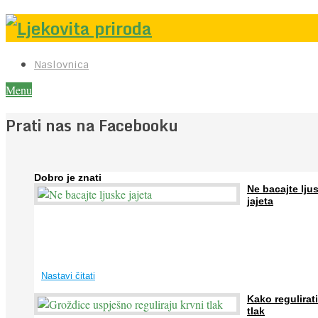
Naslovnica
Menu
Prati nas na Facebooku
Dobro je znati
Ne bacajte lju
jajeta
Jaja su vrlo hranjiva namirnica bogata proteinima, kalcijem i drugim
mineralima, te ih svakodnevno konzumiraju milijuni ljudi širom svijet
...
Nastavi čitati
Kako regulirati
tlak