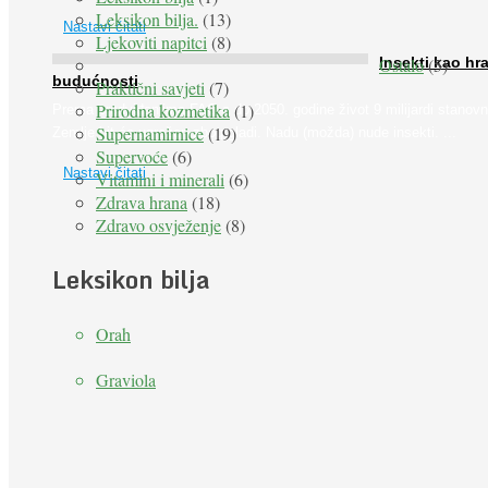
Leksikon bilja.
(13)
Nastavi čitati
Ljekoviti napitci
(8)
Ostalo
(5)
Insekti kao hr
budućnosti
Praktični savjeti
(7)
Prirodna kozmetika
(1)
Prema predviđanjima FAO-a do 2050. godine život 9 milijardi stanovn
Supernamirnice
(19)
Zemlje bit će ugrožen zbog gladi. Nadu (možda) nude insekti. ...
Supervoće
(6)
Nastavi čitati
Vitamini i minerali
(6)
Zdrava hrana
(18)
Zdravo osvježenje
(8)
Leksikon bilja
Orah
Graviola