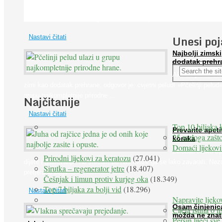
Iako je »visok krvni tlak« mnogo opasniji od niskog, »hipotenziju« ni
ne bi trebali zanemarivati jer također može prouzročiti ...
Unesi po
Nastavi čitati
Najbolji zimski
dodatak prehr
Ako se pitate što
zimi kao dodatak prehrane, odgovor je: cvjetni pelud! »Pčelinji pelud«
grupu najkompletnije prirodne ...
Najčitanije
Nastavi čitati
Top 10 biljaka 
Prevarite apeti
25 razloga zašto
koraka
Domaći lijekovi
Želudac teško trp
Prirodni lijekovi za keratozu
(27.041)
dijete i gladovanje, no srećom po nas može ga se lako zavarati. Nez
Sirutka – regenerator jetre
(18.407)
pretjeranu želju ...
Češnjak i limun protiv kurjeg oka
(18.349)
Top 7 biljaka za bolji vid
(18.296)
Nastavi čitati
Napravite ljekov
Osam činjenic
Cijela istina o l
možda ne znat
Peršin liječi sv