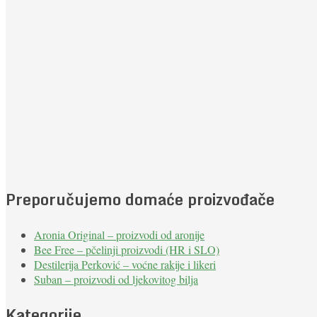
Preporučujemo domaće proizvođače
Aronia Original – proizvodi od aronije
Bee Free – pčelinji proizvodi (HR i SLO)
Destilerija Perković – voćne rakije i likeri
Suban – proizvodi od ljekovitog bilja
Kategorije