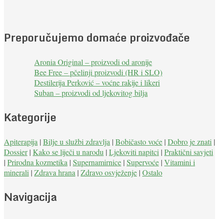
Preporučujemo domaće proizvođače
Aronia Original – proizvodi od aronije
Bee Free – pčelinji proizvodi (HR i SLO)
Destilerija Perković – voćne rakije i likeri
Suban – proizvodi od ljekovitog bilja
Kategorije
Apiterapija
|
Bilje u službi zdravlja
|
Bobičasto voće
|
Dobro je znati
|
Dossier
|
Kako se liječi u narodu
|
Ljekoviti napitci
|
Praktični savjeti
|
Prirodna kozmetika
|
Supernamirnice
|
Supervoće
|
Vitamini i
minerali
|
Zdrava hrana
|
Zdravo osvježenje
|
Ostalo
Navigacija