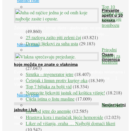
Nastavi čitati
Top 10
Prevarite
biljaka koje
apetit u 10
sprečavaju
koraka
trombozu
Želudac teško trpi stroge dijete i gladovanje, no srećom po nas
(49.860)
može ga se lako zavarati. Nezdravu i pretjeranu želju ...
25 razloga zašto piti zeleni čaj
(43.821)
Domaći lijekovi za suha usta
(29.183)
Nastavi čitati
Prirodni
Osam
lijekovi za
činjenica
keratozu
koje možda ne znate o vlaknima
(27.047)
Evo zašto su vlakna važna i zašto nas bombardiraju reklamama i
Sirutka – regenerator jetre
(18.407)
pakiranjima u kojima obećavaju najviši postotak vlakana ... 1.
Češnjak i limun protiv kurjeg oka
(18.349)
Vlakna ...
Top 7 biljaka za bolji vid
(18.334)
Napravite ljekoviti jastuk od koštica višnje!
(18.218)
Nastavi čitati
Cijela istina o listu masline
(17.009)
Peršin liječi
Nevjerojatni
jabuke i luk
sve – od jetre do anemije
(12.585)
Hrastova kora i maslačak liječe hemoroide
(12.023)
Muče li vas tegobe vezane uz srce, oči i živce, od kojih pati
Liker od višanja, oraha … Najbolji domaći likeri
većina dijabetičara u kasnijem stadiju bolesti, jabuke ...
(10.542)