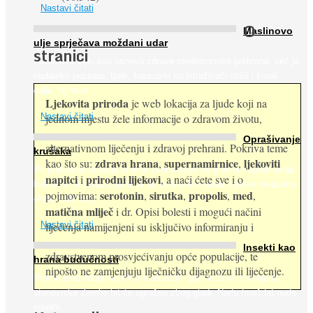
Nastavi čitati
O
Maslinovo
ulje sprječava moždani udar
stranici
Maslinovo ulje, kao osnova zdrave mediteranske prehrane, već je
nadaleko poznato. Ipak, francuski su istraživači otišli i korak
dalje. Njihovo ...
Ljekovita priroda
je web lokacija za ljude koji na
jednom mjestu žele informacije o zdravom životu,
Nastavi čitati
Oprašivanje
alternativnom liječenju i zdravoj prehrani. Pokriva teme
krušaka
zdrava hrana
supernamirnice
ljekoviti
kao što su:
,
,
Pri podizanju nasada kruške zanemaruje se problem oprašivanja
napitci
prirodni lijekovi
i
, a naći ćete sve i o
kukcima jer vlada uvjerenje da će krušku oprašiti pčele medarice
serotonin
sirutka
propolis
med
pojmovima:
,
,
,
,
(Apis mellifera). ...
matična mliječ
i dr. Opisi bolesti i mogući načini
Nastavi čitati
liječenja namijenjeni su isključivo informiranju i
Insekti kao
zdravstvenom prosvjećivanju opće populacije, te
hrana budućnosti
nipošto ne zamjenjuju liječničku dijagnozu ili liječenje.
Prema predviđanjima FAO-a do 2050. godine život 9 milijardi
stanovnika Zemlje bit će ugrožen zbog gladi. Nadu (možda) nude
insekti. ...