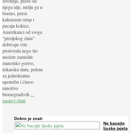
životinje, prave od
njega ulje, melju ga u
brašno, prave
kukuruzni sirup i
pucaju kokice,
Amerikanci od svoga
“prerijskog zlata”
dobivaju više
proizvoda nego što
možete zamisliti:
etanolsko gorivo,
tiskarsku tintu, pelene
za jednokratnu
upotrebu i čitavo
mnoštvo
biorazgradivih
...
nastavi čitati
Dobro je znati
Ne bacajte
ljuske jajeta