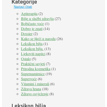
Kategorije
Nastavi čitati
Apiterapija
(2)
Bilje u službi zdravlja
(27)
Bobičasto voće
(1)
Dobro je znati
(14)
Dossier
(2)
Kako se liječi u narodu
(26)
Leksikon bilja
(1)
Leksikon bilja.
(13)
Ljekoviti napitci
(8)
Ostalo
(5)
Praktični savjeti
(7)
Prirodna kozmetika
(1)
Supernamirnice
(19)
Supervoće
(6)
Vitamini i minerali
(6)
Zdrava hrana
(18)
Zdravo osvježenje
(8)
Leksikon bilja