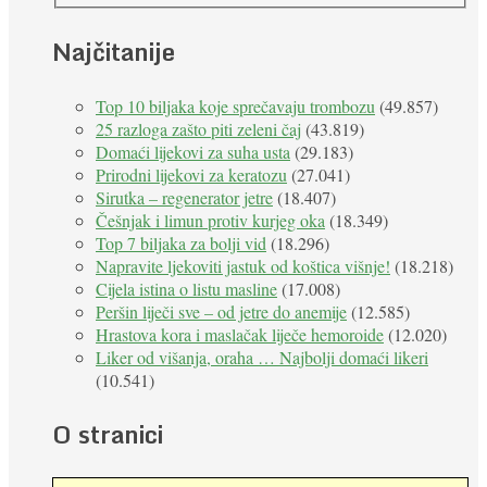
Najčitanije
Top 10 biljaka koje sprečavaju trombozu
(49.857)
25 razloga zašto piti zeleni čaj
(43.819)
Domaći lijekovi za suha usta
(29.183)
Prirodni lijekovi za keratozu
(27.041)
Sirutka – regenerator jetre
(18.407)
Češnjak i limun protiv kurjeg oka
(18.349)
Top 7 biljaka za bolji vid
(18.296)
Napravite ljekoviti jastuk od koštica višnje!
(18.218)
Cijela istina o listu masline
(17.008)
Peršin liječi sve – od jetre do anemije
(12.585)
Hrastova kora i maslačak liječe hemoroide
(12.020)
Liker od višanja, oraha … Najbolji domaći likeri
(10.541)
O stranici