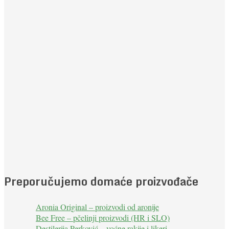
Preporučujemo domaće proizvođače
Aronia Original – proizvodi od aronije
Bee Free – pčelinji proizvodi (HR i SLO)
Destilerija Perković – voćne rakije i likeri