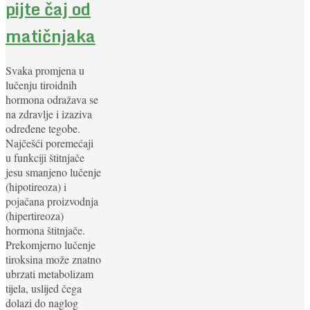
pijte čaj od
matičnjaka
Svaka promjena u
lučenju tiroidnih
hormona odražava se
na zdravlje i izaziva
određene tegobe.
Najčešći poremećaji
u funkciji štitnjače
jesu smanjeno lučenje
(hipotireoza) i
pojačana proizvodnja
(hipertireoza)
hormona štitnjače.
Prekomjerno lučenje
tiroksina može znatno
ubrzati metabolizam
tijela, uslijed čega
dolazi do naglog