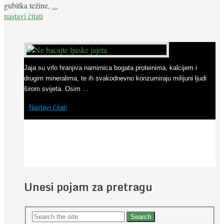
gubitka težine,
...
nastavi čitati
Dobro je znati
Ne bacajte
1
2
3
4
5
6
7
8
9
ljuske jajeta
Jaja su vrlo hranjiva namirnica bogata proteinima, kalcijem i
drugim mineralima, te ih svakodnevno konzumiraju milijuni ljudi
širom svijeta. Osim ...
Nastavi čitati
Unesi pojam za pretragu