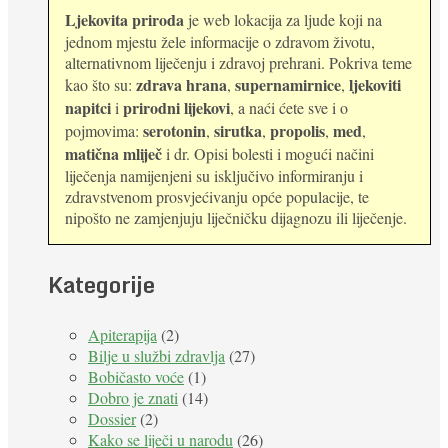
Ljekovita priroda
je web lokacija za ljude koji na
jednom mjestu žele informacije o zdravom životu,
alternativnom liječenju i zdravoj prehrani. Pokriva teme
zdrava hrana
supernamirnice
ljekoviti
kao što su:
,
,
napitci
prirodni lijekovi
i
, a naći ćete sve i o
serotonin
sirutka
propolis
med
pojmovima:
,
,
,
,
matična mliječ
i dr. Opisi bolesti i mogući načini
liječenja namijenjeni su isključivo informiranju i
zdravstvenom prosvjećivanju opće populacije, te
nipošto ne zamjenjuju liječničku dijagnozu ili liječenje.
Kategorije
Apiterapija
(2)
Bilje u službi zdravlja
(27)
Bobičasto voće
(1)
Dobro je znati
(14)
Dossier
(2)
Kako se liječi u narodu
(26)