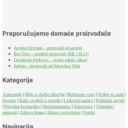
Preporučujemo domaće proizvođače
Aronia Original – proizvodi od aronije
Bee Free – pčelinji proizvodi (HR i SLO)
Destilerija Perković – voćne rakije i likeri
Suban – proizvodi od ljekovitog bilja
Kategorije
Apiterapija
|
Bilje u službi zdravlja
|
Bobičasto voće
|
Dobro je znati
|
Dossier
|
Kako se liječi u narodu
|
Ljekoviti napitci
|
Praktični savjeti
|
Prirodna kozmetika
|
Supernamirnice
|
Supervoće
|
Vitamini i
minerali
|
Zdrava hrana
|
Zdravo osvježenje
|
Ostalo
Navigacija