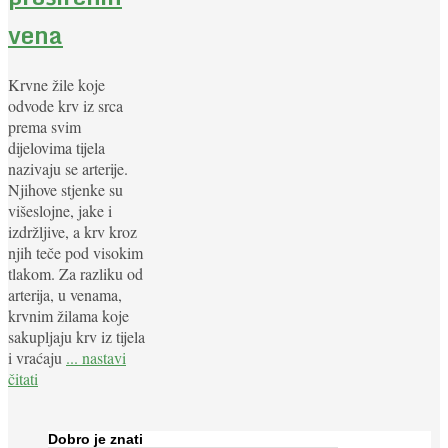
vena
Krvne žile koje
odvode krv iz srca
prema svim
dijelovima tijela
nazivaju se arterije.
Njihove stjenke su
višeslojne, jake i
izdržljive, a krv kroz
njih teče pod visokim
tlakom. Za razliku od
arterija, u venama,
krvnim žilama koje
sakupljaju krv iz tijela
i vraćaju
... nastavi
čitati
Dobro je znati