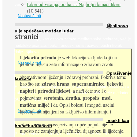
Liker od višanja, oraha … Najbolji domaći likeri
većina dijabetičara u kasnijem stadiju bolesti, jabuke ...
(10.541)
Nastavi čitati
O
Maslinovo
ulje sprječava moždani udar
stranici
Maslinovo ulje, kao osnova zdrave mediteranske prehrane, već je
nadaleko poznato. Ipak, francuski su istraživači otišli i korak
dalje. Njihovo ...
Ljekovita priroda
je web lokacija za ljude koji na
jednom mjestu žele informacije o zdravom životu,
Nastavi čitati
Oprašivanje
alternativnom liječenju i zdravoj prehrani. Pokriva teme
krušaka
zdrava hrana
supernamirnice
ljekoviti
kao što su:
,
,
Pri podizanju nasada kruške zanemaruje se problem oprašivanja
napitci
prirodni lijekovi
i
, a naći ćete sve i o
kukcima jer vlada uvjerenje da će krušku oprašiti pčele medarice
serotonin
sirutka
propolis
med
pojmovima:
,
,
,
,
(Apis mellifera). ...
matična mliječ
i dr. Opisi bolesti i mogući načini
Nastavi čitati
liječenja namijenjeni su isključivo informiranju i
Insekti kao
zdravstvenom prosvjećivanju opće populacije, te
hrana budućnosti
nipošto ne zamjenjuju liječničku dijagnozu ili liječenje.
Prema predviđanjima FAO-a do 2050. godine život 9 milijardi