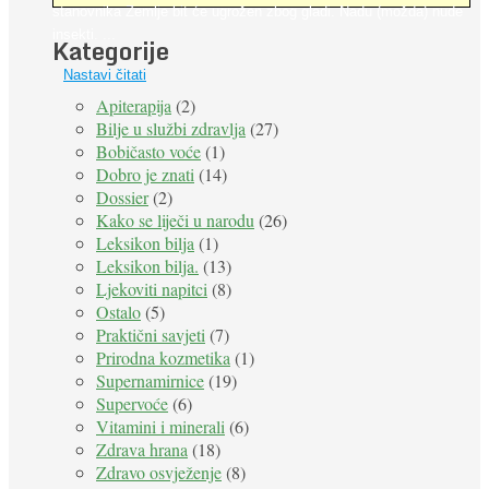
stanovnika Zemlje bit će ugrožen zbog gladi. Nadu (možda) nude
insekti. ...
Kategorije
Nastavi čitati
Apiterapija
(2)
Bilje u službi zdravlja
(27)
Bobičasto voće
(1)
Dobro je znati
(14)
Dossier
(2)
Kako se liječi u narodu
(26)
Leksikon bilja
(1)
Leksikon bilja.
(13)
Ljekoviti napitci
(8)
Ostalo
(5)
Praktični savjeti
(7)
Prirodna kozmetika
(1)
Supernamirnice
(19)
Supervoće
(6)
Vitamini i minerali
(6)
Zdrava hrana
(18)
Zdravo osvježenje
(8)