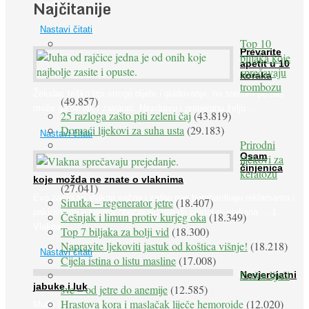
Najčitanije
prirodne ...
Nastavi čitati
Top 10
Prevarite
biljaka koje
apetit u 10
sprečavaju
koraka
trombozu
Želudac teško trpi stroge dijete i gladovanje, no srećom po nas
(49.857)
može ga se lako zavarati. Nezdravu i pretjeranu želju ...
25 razloga zašto piti zeleni čaj
(43.819)
Domaći lijekovi za suha usta
(29.183)
Nastavi čitati
Prirodni
Osam
lijekovi za
činjenica
keratozu
koje možda ne znate o vlaknima
(27.041)
Evo zašto su vlakna važna i zašto nas bombardiraju reklamama i
Sirutka – regenerator jetre
(18.407)
pakiranjima u kojima obećavaju najviši postotak vlakana ... 1.
Češnjak i limun protiv kurjeg oka
(18.349)
Vlakna ...
Top 7 biljaka za bolji vid
(18.300)
Napravite ljekoviti jastuk od koštica višnje!
(18.218)
Nastavi čitati
Cijela istina o listu masline
(17.008)
Peršin liječi
Nevjerojatni
jabuke i luk
sve – od jetre do anemije
(12.585)
Hrastova kora i maslačak liječe hemoroide
(12.020)
Muče li vas tegobe vezane uz srce, oči i živce, od kojih pati