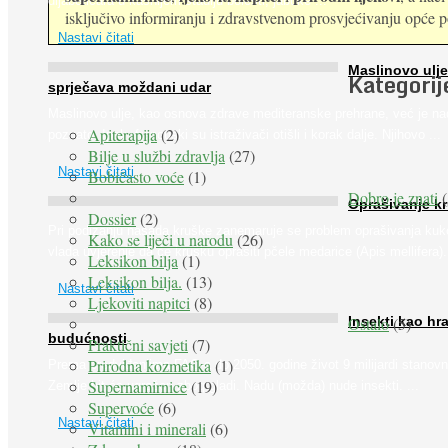
dijabetičara u kasnijem stadiju bolesti, jabuke ...
isključivo informiranju i zdravstvenom prosvjećivanju opće pop
Nastavi čitati
Maslinovo ulje
Kategorij
sprječava moždani udar
Maslinovo ulje, kao osnova zdrave mediteranske prehrane, već je na
Apiterapija
(2)
poznato. Ipak, francuski su istraživači otišli i korak dalje. Njihovo ...
Bilje u službi zdravlja
(27)
Nastavi čitati
Bobičasto voće
(1)
Dobro je znati
(
Oprašivanje k
Dossier
(2)
Pri podizanju nasada kruške zanemaruje se problem oprašivanja kuk
Kako se liječi u narodu
(26)
vlada uvjerenje da će krušku oprašiti pčele medarice (Apis mellifera). 
Leksikon bilja
(1)
Leksikon bilja.
(13)
Nastavi čitati
Ljekoviti napitci
(8)
Ostalo
(5)
Insekti kao hr
budućnosti
Praktični savjeti
(7)
Prirodna kozmetika
(1)
Prema predviđanjima FAO-a do 2050. godine život 9 milijardi stanovn
Supernamirnice
(19)
Zemlje bit će ugrožen zbog gladi. Nadu (možda) nude insekti. ...
Supervoće
(6)
Nastavi čitati
Vitamini i minerali
(6)