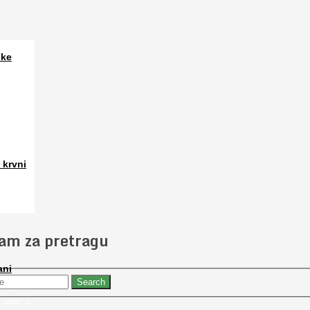
ske
a. Osim
 krvni
 slučajno
jam za pretragu
ani
 nabaviti
 ulazi u