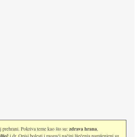
zdrava hrana
oj prehrani. Pokriva teme kao što su:
,
liječ
i dr. Opisi bolesti i mogući načini liječenja namijenjeni su