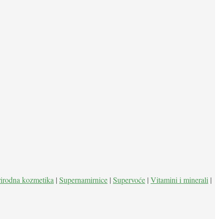
rirodna kozmetika
|
Supernamirnice
|
Supervoće
|
Vitamini i minerali
|