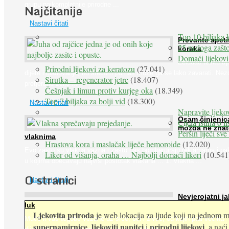
grupu najkompletnije prirodne ...
Najčitanije
Nastavi čitati
Top 10 biljaka 
Prevarite apeti
25 razloga zašto
koraka
Domaći lijekovi
Želudac teško trp
Prirodni lijekovi za keratozu
(27.041)
dijete i gladovanje, no srećom po nas može ga se lako zavarati. Nez
Sirutka – regenerator jetre
(18.407)
pretjeranu želju ...
Češnjak i limun protiv kurjeg oka
(18.349)
Top 7 biljaka za bolji vid
(18.300)
Nastavi čitati
Napravite ljekov
Osam činjenic
Cijela istina o l
možda ne znat
Peršin liječi sv
vlaknima
Hrastova kora i maslačak liječe hemoroide
(12.020)
Evo zašto su vlakna važna i zašto nas bombardiraju reklamama i pa
Liker od višanja, oraha … Najbolji domaći likeri
(10.541
u kojima obećavaju najviši postotak vlakana ... 1. Vlakna ...
O stranici
Nastavi čitati
Nevjerojatni ja
luk
Ljekovita priroda
je web lokacija za ljude koji na jednom mj
Muče li vas tegobe vezane uz srce, oči i živce, od kojih pati većina
supernamirnice
ljekoviti napitci
prirodni lijekovi
,
i
, a nać