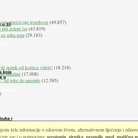
koje sprečavaju trombozu
(49.857)
t u 10
 piti zeleni čaj
(43.819)
 za suha usta
(29.183)
i stroge
dravu i
iti jastuk od koštica višnje!
(18.218)
a koje
istu masline
(17.008)
e o
e – od jetre do anemije
(12.585)
kiranjima
)
buke i
estu žele informacije o zdravom životu, alternativnom liječenju i zdrav
serotonin
sirutka
propolis
med
matična m
i ćete sve i o pojmovima:
,
,
,
,