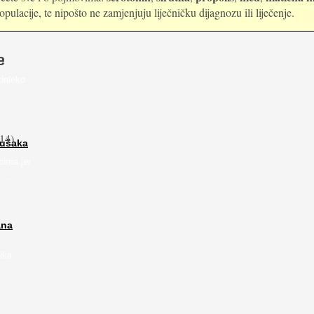
ulacije, te nipošto ne zamjenjuju liječničku dijagnozu ili liječenje.
e
daleko
14)
rušaka
cima jer
...
ana
ika