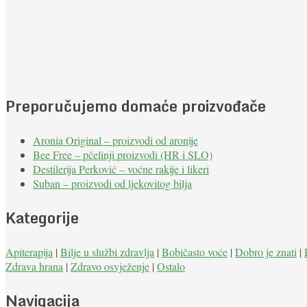
Preporučujemo domaće proizvođače
Aronia Original – proizvodi od aronije
Bee Free – pčelinji proizvodi (HR i SLO)
Destilerija Perković – voćne rakije i likeri
Suban – proizvodi od ljekovitog bilja
Kategorije
Apiterapija
|
Bilje u službi zdravlja
|
Bobičasto voće
|
Dobro je znati
|
Zdrava hrana
|
Zdravo osvježenje
|
Ostalo
Navigacija