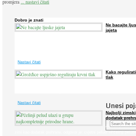
promjera
... nastavi čitati
Dobro je znati
Ne bacajte lju
jajeta
Jaja su vrlo hranjiva namirnica bogata proteinima, kalcijem i drugim
mineralima, te ih svakodnevno konzumiraju milijuni ljudi širom svijet
...
Nastavi čitati
Kako regulirati
tlak
Iako je »visok krvni tlak« mnogo opasniji od niskog, »hipotenziju« ni
ne bi trebali zanemarivati jer također može prouzročiti ...
Unesi po
Nastavi čitati
Najbolji zimski
dodatak prehr
Ako se pitate što
zimi kao dodatak prehrane, odgovor je: cvjetni pelud! »Pčelinji pelud«