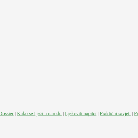
Dossier
|
Kako se liječi u narodu
|
Ljekoviti napitci
|
Praktični savjeti
|
P