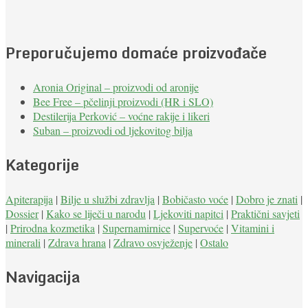
Preporučujemo domaće proizvođače
Aronia Original – proizvodi od aronije
Bee Free – pčelinji proizvodi (HR i SLO)
Destilerija Perković – voćne rakije i likeri
Suban – proizvodi od ljekovitog bilja
Kategorije
Apiterapija
|
Bilje u službi zdravlja
|
Bobičasto voće
|
Dobro je znati
|
Dossier
|
Kako se liječi u narodu
|
Ljekoviti napitci
|
Praktični savjeti
|
Prirodna kozmetika
|
Supernamirnice
|
Supervoće
|
Vitamini i
minerali
|
Zdrava hrana
|
Zdravo osvježenje
|
Ostalo
Navigacija