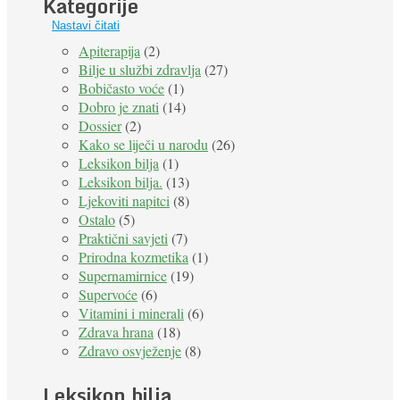
Kategorije
Nastavi čitati
Apiterapija
(2)
Bilje u službi zdravlja
(27)
Bobičasto voće
(1)
Dobro je znati
(14)
Dossier
(2)
Kako se liječi u narodu
(26)
Leksikon bilja
(1)
Leksikon bilja.
(13)
Ljekoviti napitci
(8)
Ostalo
(5)
Praktični savjeti
(7)
Prirodna kozmetika
(1)
Supernamirnice
(19)
Supervoće
(6)
Vitamini i minerali
(6)
Zdrava hrana
(18)
Zdravo osvježenje
(8)
Leksikon bilja