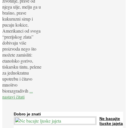
životinje, prave od
njega ulje, melju ga u
brašno, prave
kukuruzni sirup i
pucaju kokice,
Amerikanci od svoga
“prerijskog zlata”
dobivaju više
proizvoda nego što
možete zamisliti:
etanolsko gorivo,
tiskarsku tintu, pelene
za jednokratnu
upotrebu i čitavo
mnoštvo
biorazgradivih
...
nastavi čitati
Dobro je znati
Ne bacajte
ljuske jajeta