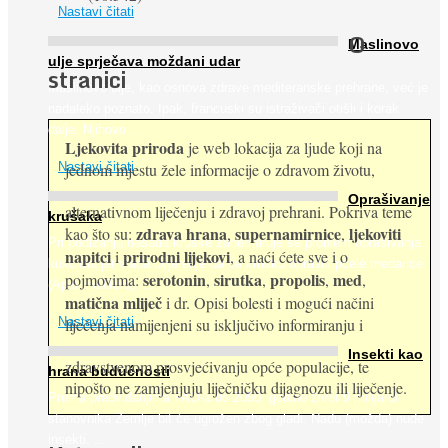
Nastavi čitati
O
Maslinovo
ulje sprječava moždani udar
stranici
Maslinovo ulje, kao osnova zdrave mediteranske prehrane, već je
nadaleko poznato. Ipak, francuski su istraživači otišli i korak
dalje. Njihovo ...
Ljekovita priroda
je web lokacija za ljude koji na
jednom mjestu žele informacije o zdravom životu,
Nastavi čitati
Oprašivanje
alternativnom liječenju i zdravoj prehrani. Pokriva teme
krušaka
zdrava hrana
supernamirnice
ljekoviti
kao što su:
,
,
Pri podizanju nasada kruške zanemaruje se problem oprašivanja
napitci
prirodni lijekovi
i
, a naći ćete sve i o
kukcima jer vlada uvjerenje da će krušku oprašiti pčele medarice
serotonin
sirutka
propolis
med
pojmovima:
,
,
,
,
(Apis mellifera). ...
matična mliječ
i dr. Opisi bolesti i mogući načini
Nastavi čitati
liječenja namijenjeni su isključivo informiranju i
Insekti kao
zdravstvenom prosvjećivanju opće populacije, te
hrana budućnosti
nipošto ne zamjenjuju liječničku dijagnozu ili liječenje.
Prema predviđanjima FAO-a do 2050. godine život 9 milijardi
stanovnika Zemlje bit će ugrožen zbog gladi. Nadu (možda) nude
insekti. ...