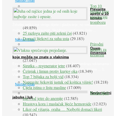
Nastavi čitati
Top 10
Prevarite
biljaka koje
apetit u 10
sprečavaju
koraka
trombozu
Želudac teško trpi stroge dijete i gladovanje, no srećom po nas
(49.859)
može ga se lako zavarati. Nezdravu i pretjeranu želju ...
25 razloga zašto piti zeleni čaj
(43.821)
Domaći lijekovi za suha usta
(29.183)
Nastavi čitati
Prirodni
Osam
lijekovi za
činjenica
keratozu
koje možda ne znate o vlaknima
(27.047)
Evo zašto su vlakna važna i zašto nas bombardiraju reklamama i
Sirutka – regenerator jetre
(18.407)
pakiranjima u kojima obećavaju najviši postotak vlakana ... 1.
Češnjak i limun protiv kurjeg oka
(18.349)
Vlakna ...
Top 7 biljaka za bolji vid
(18.334)
Napravite ljekoviti jastuk od koštica višnje!
(18.218)
Nastavi čitati
Cijela istina o listu masline
(17.009)
Peršin liječi
Nevjerojatni
jabuke i luk
sve – od jetre do anemije
(12.585)
Hrastova kora i maslačak liječe hemoroide
(12.023)
Muče li vas tegobe vezane uz srce, oči i živce, od kojih pati
Liker od višanja, oraha … Najbolji domaći likeri
većina dijabetičara u kasnijem stadiju bolesti, jabuke ...
(10.542)