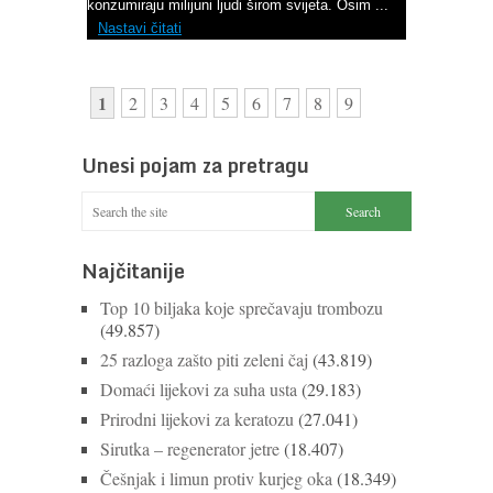
konzumiraju milijuni ljudi širom svijeta. Osim ...
Nastavi čitati
1
2
3
4
5
6
7
8
9
Unesi pojam za pretragu
Najčitanije
Top 10 biljaka koje sprečavaju trombozu
(49.857)
25 razloga zašto piti zeleni čaj
(43.819)
Domaći lijekovi za suha usta
(29.183)
Prirodni lijekovi za keratozu
(27.041)
Sirutka – regenerator jetre
(18.407)
Češnjak i limun protiv kurjeg oka
(18.349)