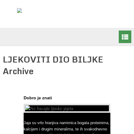
LJEKOVITI DIO BILJKE
Archive
Dobro je znati
Ne bacajte ljuske jajeta
Jaja su vrlo hranjiva namirnica bogata proteinima,
kalcijem i drugim mineralima, te ih svakodnevno