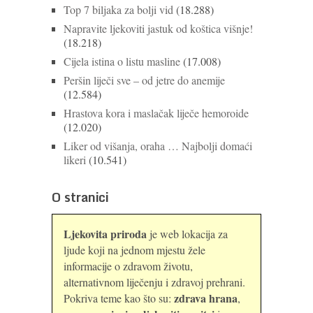
Top 7 biljaka za bolji vid
(18.288)
Napravite ljekoviti jastuk od koštica višnje!
(18.218)
Cijela istina o listu masline
(17.008)
Peršin liječi sve – od jetre do anemije
(12.584)
Hrastova kora i maslačak liječe hemoroide
(12.020)
Liker od višanja, oraha … Najbolji domaći
likeri
(10.541)
O stranici
Ljekovita priroda
je web lokacija za
ljude koji na jednom mjestu žele
informacije o zdravom životu,
alternativnom liječenju i zdravoj prehrani.
zdrava hrana
Pokriva teme kao što su:
,