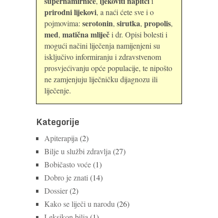
supernamirnice
ljekoviti napitci
,
i
prirodni lijekovi
, a naći ćete sve i o
serotonin
sirutka
propolis
pojmovima:
,
,
,
med
matična mliječ
,
i dr. Opisi bolesti i
mogući načini liječenja namijenjeni su
isključivo informiranju i zdravstvenom
prosvjećivanju opće populacije, te nipošto
ne zamjenjuju liječničku dijagnozu ili
liječenje.
Kategorije
Apiterapija
(2)
Bilje u službi zdravlja
(27)
Bobičasto voće
(1)
Dobro je znati
(14)
Dossier
(2)
Kako se liječi u narodu
(26)
Leksikon bilja
(1)