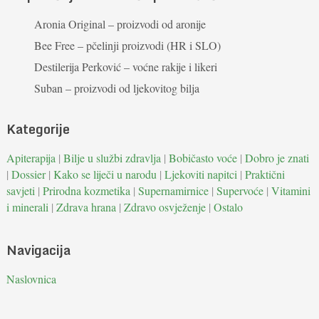
Aronia Original – proizvodi od aronije
Bee Free – pčelinji proizvodi (HR i SLO)
Destilerija Perković – voćne rakije i likeri
Suban – proizvodi od ljekovitog bilja
Kategorije
Apiterapija
|
Bilje u službi zdravlja
|
Bobičasto voće
|
Dobro je znati
|
Dossier
|
Kako se liječi u narodu
|
Ljekoviti napitci
|
Praktični
savjeti
|
Prirodna kozmetika
|
Supernamirnice
|
Supervoće
|
Vitamini
i minerali
|
Zdrava hrana
|
Zdravo osvježenje
|
Ostalo
Navigacija
Naslovnica