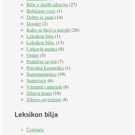
Bilje u službi zdravlja
(27)
Bobičasto voće
(1)
Dobro je znati
(14)
Dossier
(2)
Kako se liječi u narodu
(26)
Leksikon bilja
(1)
Leksikon bilja.
(13)
Ljekoviti napitci
(8)
Ostalo
(5)
Praktični savjeti
(7)
Prirodna kozmetika
(1)
Supernamirnice
(19)
Supervoće
(6)
Vitamini i minerali
(6)
Zdrava hrana
(18)
Zdravo osvježenje
(8)
Leksikon bilja
Češnjača