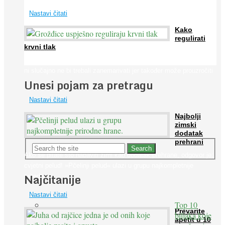
Nastavi čitati
Kako
regulirati
krvni tlak
Iako je »visok krvni tlak« mnogo opasniji od niskog, »hipotenziju«
ni slučajno ne bi trebali zanemarivati jer također može prouzročiti
Unesi pojam za pretragu
...
Nastavi čitati
Najbolji
zimski
dodatak
prehrani
Ako se pitate što nabaviti zimi kao dodatak prehrane, odgovor je:
cvjetni pelud! »Pčelinji pelud« ulazi u grupu najkompletnije
Najčitanije
prirodne ...
Nastavi čitati
Top 10
Prevarite
biljaka koje
apetit u 10