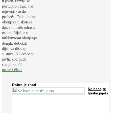
u jesen, razvija se
postupno i traje više
mjeseci, sve do
proljeća. Tada obično
obolijevaju školska
djeca i mlađe odrasle
osobe. Riječ je o
infektivnom oboljenju
donjih, dubokih
dijelova dišnog
sustava. Najčešće se
javlja kod ljudi
starijih od 65
...
nastavi čitati
Dobro je znati
Ne bacajte
ljuske jajeta
Jaja su vrlo hranjiva namirnica bogata proteinima, kalcijem i
drugim mineralima, te ih svakodnevno konzumiraju milijuni ljudi
širom svijeta. Osim ...