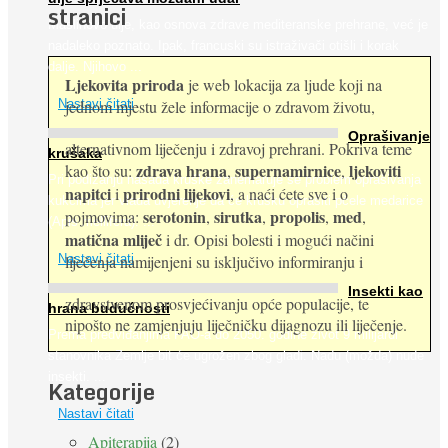
stranici
Maslinovo ulje, kao osnova zdrave mediteranske prehrane, već je
nadaleko poznato. Ipak, francuski su istraživači otišli i korak
dalje. Njihovo ...
Ljekovita priroda
je web lokacija za ljude koji na
jednom mjestu žele informacije o zdravom životu,
Nastavi čitati
Oprašivanje
alternativnom liječenju i zdravoj prehrani. Pokriva teme
krušaka
zdrava hrana
supernamirnice
ljekoviti
kao što su:
,
,
Pri podizanju nasada kruške zanemaruje se problem oprašivanja
napitci
prirodni lijekovi
i
, a naći ćete sve i o
kukcima jer vlada uvjerenje da će krušku oprašiti pčele medarice
serotonin
sirutka
propolis
med
pojmovima:
,
,
,
,
(Apis mellifera). ...
matična mliječ
i dr. Opisi bolesti i mogući načini
Nastavi čitati
liječenja namijenjeni su isključivo informiranju i
Insekti kao
zdravstvenom prosvjećivanju opće populacije, te
hrana budućnosti
nipošto ne zamjenjuju liječničku dijagnozu ili liječenje.
Prema predviđanjima FAO-a do 2050. godine život 9 milijardi
stanovnika Zemlje bit će ugrožen zbog gladi. Nadu (možda) nude
insekti. ...
Kategorije
Nastavi čitati
Apiterapija
(2)