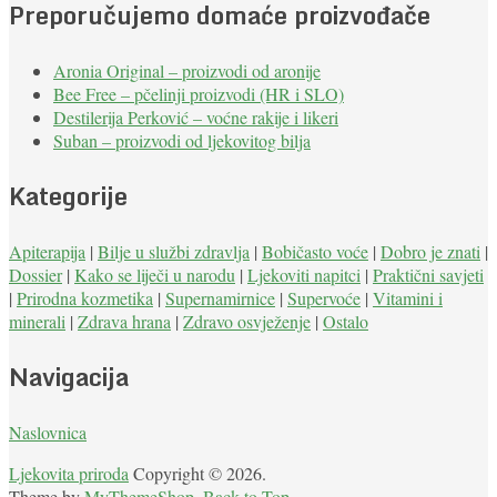
Preporučujemo domaće proizvođače
Aronia Original – proizvodi od aronije
Bee Free – pčelinji proizvodi (HR i SLO)
Destilerija Perković – voćne rakije i likeri
Suban – proizvodi od ljekovitog bilja
Kategorije
Apiterapija
|
Bilje u službi zdravlja
|
Bobičasto voće
|
Dobro je znati
|
Dossier
|
Kako se liječi u narodu
|
Ljekoviti napitci
|
Praktični savjeti
|
Prirodna kozmetika
|
Supernamirnice
|
Supervoće
|
Vitamini i
minerali
|
Zdrava hrana
|
Zdravo osvježenje
|
Ostalo
Navigacija
Naslovnica
Ljekovita priroda
Copyright © 2026.
Theme by
MyThemeShop
.
Back to Top