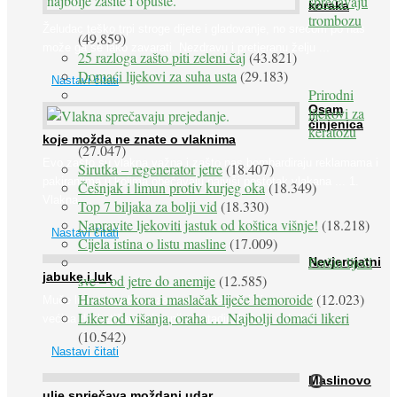
sprečavaju
koraka
trombozu
Želudac teško trpi stroge dijete i gladovanje, no srećom po nas
(49.859)
može ga se lako zavarati. Nezdravu i pretjeranu želju ...
25 razloga zašto piti zeleni čaj
(43.821)
Domaći lijekovi za suha usta
(29.183)
Nastavi čitati
Prirodni
Osam
lijekovi za
činjenica
keratozu
koje možda ne znate o vlaknima
(27.047)
Evo zašto su vlakna važna i zašto nas bombardiraju reklamama i
Sirutka – regenerator jetre
(18.407)
pakiranjima u kojima obećavaju najviši postotak vlakana ... 1.
Češnjak i limun protiv kurjeg oka
(18.349)
Vlakna ...
Top 7 biljaka za bolji vid
(18.330)
Napravite ljekoviti jastuk od koštica višnje!
(18.218)
Nastavi čitati
Cijela istina o listu masline
(17.009)
Peršin liječi
Nevjerojatni
jabuke i luk
sve – od jetre do anemije
(12.585)
Hrastova kora i maslačak liječe hemoroide
(12.023)
Muče li vas tegobe vezane uz srce, oči i živce, od kojih pati
Liker od višanja, oraha … Najbolji domaći likeri
većina dijabetičara u kasnijem stadiju bolesti, jabuke ...
(10.542)
Nastavi čitati
O
Maslinovo
ulje sprječava moždani udar