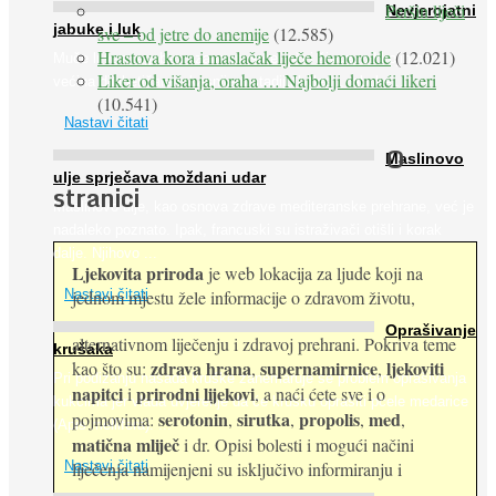
Peršin liječi
Nevjerojatni
jabuke i luk
sve – od jetre do anemije
(12.585)
Hrastova kora i maslačak liječe hemoroide
(12.021)
Muče li vas tegobe vezane uz srce, oči i živce, od kojih pati
Liker od višanja, oraha … Najbolji domaći likeri
većina dijabetičara u kasnijem stadiju bolesti, jabuke ...
(10.541)
Nastavi čitati
O
Maslinovo
ulje sprječava moždani udar
stranici
Maslinovo ulje, kao osnova zdrave mediteranske prehrane, već je
nadaleko poznato. Ipak, francuski su istraživači otišli i korak
dalje. Njihovo ...
Ljekovita priroda
je web lokacija za ljude koji na
jednom mjestu žele informacije o zdravom životu,
Nastavi čitati
Oprašivanje
alternativnom liječenju i zdravoj prehrani. Pokriva teme
krušaka
zdrava hrana
supernamirnice
ljekoviti
kao što su:
,
,
Pri podizanju nasada kruške zanemaruje se problem oprašivanja
napitci
prirodni lijekovi
i
, a naći ćete sve i o
kukcima jer vlada uvjerenje da će krušku oprašiti pčele medarice
serotonin
sirutka
propolis
med
pojmovima:
,
,
,
,
(Apis mellifera). ...
matična mliječ
i dr. Opisi bolesti i mogući načini
Nastavi čitati
liječenja namijenjeni su isključivo informiranju i