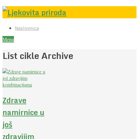
Naslovnica
Menu
List cikle Archive
Zdrave
namirnice u
još
zdravijim