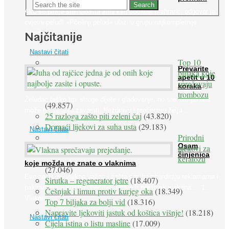
Ako se pitate što nabaviti zimi kao dodatak prehrane, odgovor je:
cvjetni pelud! »Pčelinji pelud« ulazi u grupu najkompletnije
Najčitanije
prirodne ...
Nastavi čitati
Top 10
Prevarite
biljaka koje
apetit u 10
sprečavaju
koraka
trombozu
Želudac teško trpi stroge dijete i gladovanje, no srećom po nas
(49.857)
može ga se lako zavarati. Nezdravu i pretjeranu želju ...
25 razloga zašto piti zeleni čaj
(43.820)
Domaći lijekovi za suha usta
(29.183)
Nastavi čitati
Prirodni
Osam
lijekovi za
činjenica
keratozu
koje možda ne znate o vlaknima
(27.046)
Evo zašto su vlakna važna i zašto nas bombardiraju reklamama i
Sirutka – regenerator jetre
(18.407)
pakiranjima u kojima obećavaju najviši postotak vlakana ... 1.
Češnjak i limun protiv kurjeg oka
(18.349)
Vlakna ...
Top 7 biljaka za bolji vid
(18.316)
Napravite ljekoviti jastuk od koštica višnje!
(18.218)
Nastavi čitati
Cijela istina o listu masline
(17.009)