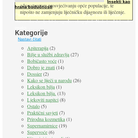
Insekti kao
zdravstvenom prosvjećivanju opće populacije, te
hrana budućnosti
nipošto ne zamjenjuju liječničku dijagnozu ili liječenje.
Prema predviđanjima FAO-a do 2050. godine život 9 milijardi
stanovnika Zemlje bit će ugrožen zbog gladi. Nadu (možda) nude
insekti. ...
Kategorije
Nastavi čitati
Apiterapija
(2)
Bilje u službi zdravlja
(27)
Bobičasto voće
(1)
Dobro je znati
(14)
Dossier
(2)
Kako se liječi u narodu
(26)
Leksikon bilja
(1)
Leksikon bilja.
(13)
Ljekoviti napitci
(8)
Ostalo
(5)
Praktični savjeti
(7)
Prirodna kozmetika
(1)
Supernamirnice
(19)
Supervoće
(6)