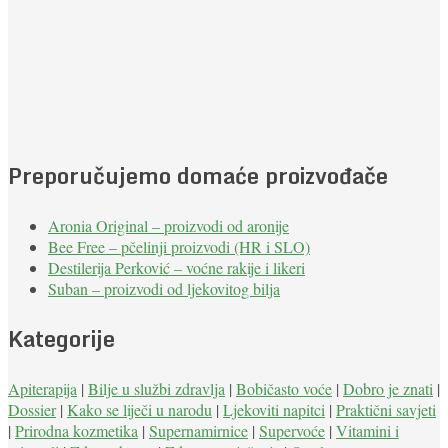
Preporučujemo domaće proizvođače
Aronia Original – proizvodi od aronije
Bee Free – pčelinji proizvodi (HR i SLO)
Destilerija Perković – voćne rakije i likeri
Suban – proizvodi od ljekovitog bilja
Kategorije
Apiterapija
|
Bilje u službi zdravlja
|
Bobičasto voće
|
Dobro je znati
|
Dossier
|
Kako se liječi u narodu
|
Ljekoviti napitci
|
Praktični savjeti
|
Prirodna kozmetika
|
Supernamirnice
|
Supervoće
|
Vitamini i