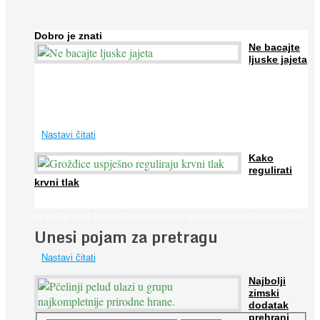
Dobro je znati
Ne bacajte
ljuske jajeta
Jaja su vrlo hranjiva namirnica bogata proteinima, kalcijem i
drugim mineralima, te ih svakodnevno konzumiraju milijuni ljudi
širom svijeta. Osim ...
Nastavi čitati
Kako
regulirati
krvni tlak
Iako je »visok krvni tlak« mnogo opasniji od niskog, »hipotenziju«
ni slučajno ne bi trebali zanemarivati jer također može prouzročiti
Unesi pojam za pretragu
...
Nastavi čitati
Najbolji
zimski
dodatak
prehrani