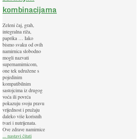
kombinacijama
Zeleni čaj, grah,
integralna riža,
paprika … Iako
bismo svaku od ovih
namirnica slobodno
mogli nazvati
supernamirnicom,
one tek udružene s
pojedinim
kompatibilnim
sastojcima iz drugog
voća ili povrća
pokazuju svoju pravu
vrijednost i pružaju
daleko više korisnih
tvari i nutrijenata.
Ove zdrave namirnice
... nastavi čitati