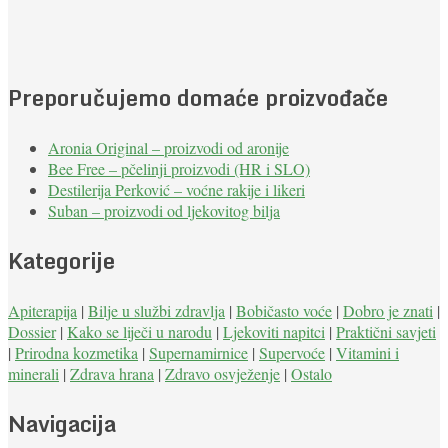
Preporučujemo domaće proizvođače
Aronia Original – proizvodi od aronije
Bee Free – pčelinji proizvodi (HR i SLO)
Destilerija Perković – voćne rakije i likeri
Suban – proizvodi od ljekovitog bilja
Kategorije
Apiterapija
|
Bilje u službi zdravlja
|
Bobičasto voće
|
Dobro je znati
|
Dossier
|
Kako se liječi u narodu
|
Ljekoviti napitci
|
Praktični savjeti
|
Prirodna kozmetika
|
Supernamirnice
|
Supervoće
|
Vitamini i
minerali
|
Zdrava hrana
|
Zdravo osvježenje
|
Ostalo
Navigacija