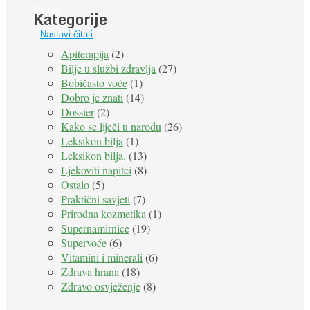
insekti. ...
Kategorije
Nastavi čitati
Apiterapija
(2)
Bilje u službi zdravlja
(27)
Bobičasto voće
(1)
Dobro je znati
(14)
Dossier
(2)
Kako se liječi u narodu
(26)
Leksikon bilja
(1)
Leksikon bilja.
(13)
Ljekoviti napitci
(8)
Ostalo
(5)
Praktični savjeti
(7)
Prirodna kozmetika
(1)
Supernamirnice
(19)
Supervoće
(6)
Vitamini i minerali
(6)
Zdrava hrana
(18)
Zdravo osvježenje
(8)