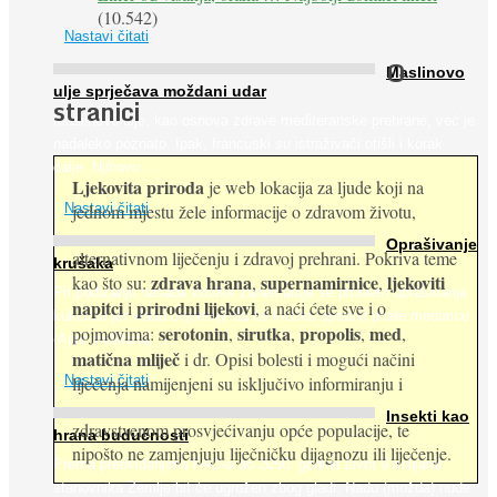
(10.542)
Nastavi čitati
O
Maslinovo
ulje sprječava moždani udar
stranici
Maslinovo ulje, kao osnova zdrave mediteranske prehrane, već je
nadaleko poznato. Ipak, francuski su istraživači otišli i korak
dalje. Njihovo ...
Ljekovita priroda
je web lokacija za ljude koji na
jednom mjestu žele informacije o zdravom životu,
Nastavi čitati
Oprašivanje
alternativnom liječenju i zdravoj prehrani. Pokriva teme
krušaka
zdrava hrana
supernamirnice
ljekoviti
kao što su:
,
,
Pri podizanju nasada kruške zanemaruje se problem oprašivanja
napitci
prirodni lijekovi
i
, a naći ćete sve i o
kukcima jer vlada uvjerenje da će krušku oprašiti pčele medarice
serotonin
sirutka
propolis
med
pojmovima:
,
,
,
,
(Apis mellifera). ...
matična mliječ
i dr. Opisi bolesti i mogući načini
Nastavi čitati
liječenja namijenjeni su isključivo informiranju i
Insekti kao
zdravstvenom prosvjećivanju opće populacije, te
hrana budućnosti
nipošto ne zamjenjuju liječničku dijagnozu ili liječenje.
Prema predviđanjima FAO-a do 2050. godine život 9 milijardi
stanovnika Zemlje bit će ugrožen zbog gladi. Nadu (možda) nude