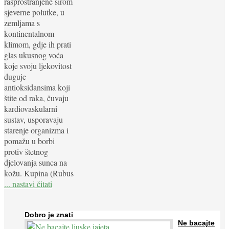
rasprostranjene širom
sjeverne polutke, u
zemljama s
kontinentalnom
klimom, gdje ih prati
glas ukusnog voća
koje svoju ljekovitost
duguje
antioksidansima koji
štite od raka, čuvaju
kardiovaskularni
sustav, usporavaju
starenje organizma i
pomažu u borbi
protiv štetnog
djelovanja sunca na
kožu. Kupina (Rubus
... nastavi čitati
Dobro je znati
Ne bacajte