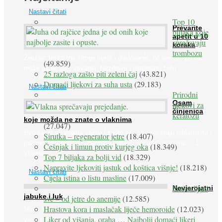
Nastavi čitati
Top 10
Prevarite
biljaka koje
apetit u 10
sprečavaju
koraka
trombozu
Želudac teško trpi stroge dijete i gladovanje, no srećom po nas
(49.859)
može ga se lako zavarati. Nezdravu i pretjeranu želju ...
25 razloga zašto piti zeleni čaj
(43.821)
Domaći lijekovi za suha usta
(29.183)
Nastavi čitati
Prirodni
Osam
lijekovi za
činjenica
keratozu
koje možda ne znate o vlaknima
(27.047)
Evo zašto su vlakna važna i zašto nas bombardiraju reklamama i
Sirutka – regenerator jetre
(18.407)
pakiranjima u kojima obećavaju najviši postotak vlakana ... 1.
Češnjak i limun protiv kurjeg oka
(18.349)
Vlakna ...
Top 7 biljaka za bolji vid
(18.329)
Napravite ljekoviti jastuk od koštica višnje!
(18.218)
Nastavi čitati
Cijela istina o listu masline
(17.009)
Peršin liječi
Nevjerojatni
jabuke i luk
sve – od jetre do anemije
(12.585)
Hrastova kora i maslačak liječe hemoroide
(12.023)
Muče li vas tegobe vezane uz srce, oči i živce, od kojih pati
Liker od višanja, oraha … Najbolji domaći likeri
većina dijabetičara u kasnijem stadiju bolesti, jabuke ...