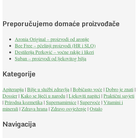
Preporučujemo domaće proizvođače
Aronia Original – proizvodi od aronije
Bee Free – pčelinji proizvodi (HR i SLO)
Destilerija Perković – voćne rakije i likeri
Suban – proizvodi od ljekovitog bilja
Kategorije
Apiterapija
|
Bilje u službi zdravlja
|
Bobičasto voće
|
Dobro je znati
|
Dossier
|
Kako se liječi u narodu
|
Ljekoviti napitci
|
Praktični savjeti
|
Prirodna kozmetika
|
Supernamirnice
|
Supervoće
|
Vitamini i
minerali
|
Zdrava hrana
|
Zdravo osvježenje
|
Ostalo
Navigacija