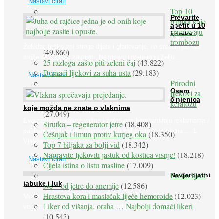
Nastavi čitati
Top 10
Prevarite
biljaka koje
apetit u 10
sprečavaju
koraka
trombozu
Želudac teško trpi stroge dijete i gladovanje, no srećom po nas
(49.860)
može ga se lako zavarati. Nezdravu i pretjeranu želju ...
25 razloga zašto piti zeleni čaj
(43.822)
Domaći lijekovi za suha usta
(29.183)
Nastavi čitati
Prirodni
Osam
lijekovi za
činjenica
keratozu
koje možda ne znate o vlaknima
(27.049)
Evo zašto su vlakna važna i zašto nas bombardiraju reklamama i
Sirutka – regenerator jetre
(18.408)
pakiranjima u kojima obećavaju najviši postotak vlakana ... 1.
Češnjak i limun protiv kurjeg oka
(18.350)
Vlakna ...
Top 7 biljaka za bolji vid
(18.342)
Napravite ljekoviti jastuk od koštica višnje!
(18.218)
Nastavi čitati
Cijela istina o listu masline
(17.009)
Peršin liječi
Nevjerojatni
jabuke i luk
sve – od jetre do anemije
(12.586)
Hrastova kora i maslačak liječe hemoroide
(12.023)
Muče li vas tegobe vezane uz srce, oči i živce, od kojih pati
Liker od višanja, oraha … Najbolji domaći likeri
većina dijabetičara u kasnijem stadiju bolesti, jabuke ...
(10.543)