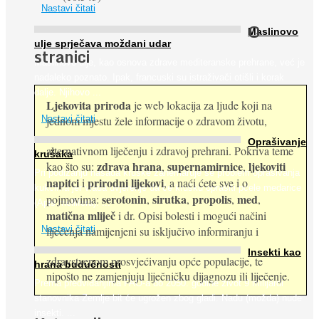
Nastavi čitati
O
Maslinovo
ulje sprječava moždani udar
stranici
Maslinovo ulje, kao osnova zdrave mediteranske prehrane, već je
nadaleko poznato. Ipak, francuski su istraživači otišli i korak
dalje. Njihovo ...
Ljekovita priroda
je web lokacija za ljude koji na
jednom mjestu žele informacije o zdravom životu,
Nastavi čitati
Oprašivanje
alternativnom liječenju i zdravoj prehrani. Pokriva teme
krušaka
zdrava hrana
supernamirnice
ljekoviti
kao što su:
,
,
Pri podizanju nasada kruške zanemaruje se problem oprašivanja
napitci
prirodni lijekovi
i
, a naći ćete sve i o
kukcima jer vlada uvjerenje da će krušku oprašiti pčele medarice
serotonin
sirutka
propolis
med
pojmovima:
,
,
,
,
(Apis mellifera). ...
matična mliječ
i dr. Opisi bolesti i mogući načini
Nastavi čitati
liječenja namijenjeni su isključivo informiranju i
Insekti kao
zdravstvenom prosvjećivanju opće populacije, te
hrana budućnosti
nipošto ne zamjenjuju liječničku dijagnozu ili liječenje.
Prema predviđanjima FAO-a do 2050. godine život 9 milijardi
stanovnika Zemlje bit će ugrožen zbog gladi. Nadu (možda) nude
insekti. ...