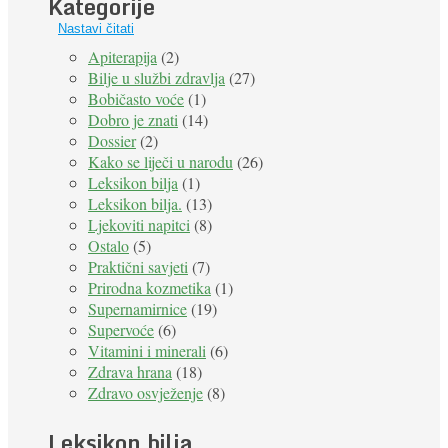
Kategorije
Nastavi čitati
Apiterapija
(2)
Bilje u službi zdravlja
(27)
Bobičasto voće
(1)
Dobro je znati
(14)
Dossier
(2)
Kako se liječi u narodu
(26)
Leksikon bilja
(1)
Leksikon bilja.
(13)
Ljekoviti napitci
(8)
Ostalo
(5)
Praktični savjeti
(7)
Prirodna kozmetika
(1)
Supernamirnice
(19)
Supervoće
(6)
Vitamini i minerali
(6)
Zdrava hrana
(18)
Zdravo osvježenje
(8)
Leksikon bilja