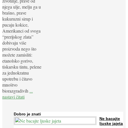
životinje, prave od
njega ulje, melju ga u
brašno, prave
kukuruzni sirup i
pucaju kokice,
Amerikanci od svoga
“prerijskog zlata”
dobivaju više
proizvoda nego što
možete zamisliti:
etanolsko gorivo,
tiskarsku tintu, pelene
za jednokratnu
upotrebu i čitavo
mnoštvo
biorazgradivih
...
nastavi čitati
Dobro je znati
Ne bacajte
ljuske jajeta