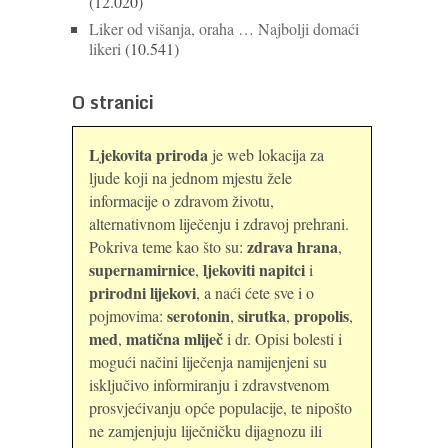
(12.020)
Liker od višanja, oraha … Najbolji domaći
likeri
(10.541)
O stranici
Ljekovita priroda
je web lokacija za
ljude koji na jednom mjestu žele
informacije o zdravom životu,
alternativnom liječenju i zdravoj prehrani.
zdrava hrana
Pokriva teme kao što su:
,
supernamirnice
ljekoviti napitci
,
i
prirodni lijekovi
, a naći ćete sve i o
serotonin
sirutka
propolis
pojmovima:
,
,
,
med
matična mliječ
,
i dr. Opisi bolesti i
mogući načini liječenja namijenjeni su
isključivo informiranju i zdravstvenom
prosvjećivanju opće populacije, te nipošto
ne zamjenjuju liječničku dijagnozu ili