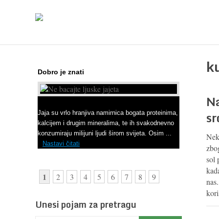
k
Dobro je znati
Na
Ne bacajte ljuske jajeta
sr
Jaja su vrlo hranjiva namirnica bogata proteinima,
kalcijem i drugim mineralima, te ih svakodnevno
konzumiraju milijuni ljudi širom svijeta. Osim ...
Neko
Nastavi čitati
zbog
sol
kada
1
2
3
4
5
6
7
8
9
nas.
kor
Unesi pojam za pretragu