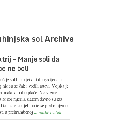
uhinjska sol Archive
trij – Manje soli da
ce ne boli
ć je sol bila rijetka i dragocijena, a
 nje su se čak i vodili ratovi. Vojska je
 primala kao dio plaće. No vremena
 se sol mjerila zlatom davno su iza
 Danas je sol jeftina te se prekomjerno
isti u prehrambenoj
... nastavi čitati