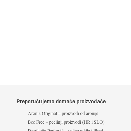
Preporučujemo domaće proizvođače
Aronia Original – proizvodi od aronije
Bee Free – pčelinji proizvodi (HR i SLO)
Destilerija Perković – voćne rakije i likeri