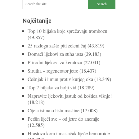
Najčitanije
Top 10 biljaka koje sprečavaju trombozu
(49.857)
25 razloga zašto piti zeleni čaj
(43.819)
Domaći lijekovi za suha usta
(29.183)
Prirodni lijekovi za keratozu
(27.041)
Sirutka – regenerator jetre
(18.407)
Češnjak i limun protiv kurjeg oka
(18.349)
Top 7 biljaka za bolji vid
(18.289)
Napravite ljekoviti jastuk od koštica višnje!
(18.218)
Cijela istina o listu masline
(17.008)
Peršin liječi sve – od jetre do anemije
(12.585)
Hrastova kora i maslačak liječe hemoroide