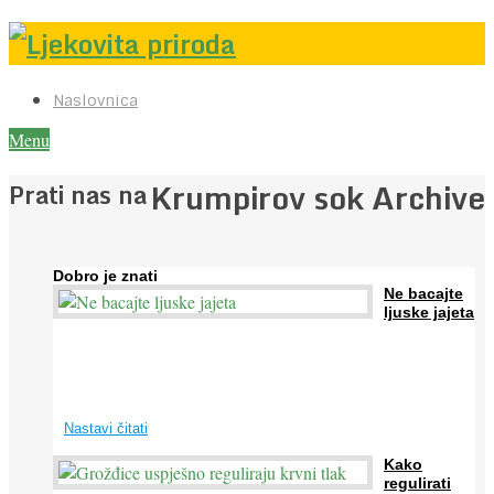
Naslovnica
Menu
Krumpirov sok Archive
Prati nas na
Dobro je znati
Ne bacajte
ljuske jajeta
Jaja su vrlo hranjiva namirnica bogata proteinima, kalcijem i
drugim mineralima, te ih svakodnevno konzumiraju milijuni ljudi
širom svijeta. Osim ...
Nastavi čitati
Kako
regulirati