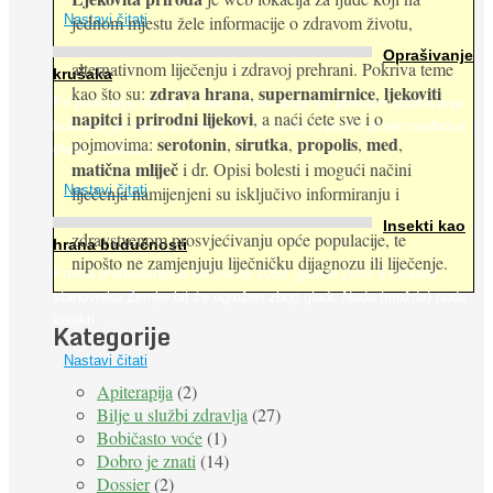
jednom mjestu žele informacije o zdravom životu,
Nastavi čitati
Oprašivanje
alternativnom liječenju i zdravoj prehrani. Pokriva teme
krušaka
zdrava hrana
supernamirnice
ljekoviti
kao što su:
,
,
Pri podizanju nasada kruške zanemaruje se problem oprašivanja
napitci
prirodni lijekovi
i
, a naći ćete sve i o
kukcima jer vlada uvjerenje da će krušku oprašiti pčele medarice
serotonin
sirutka
propolis
med
pojmovima:
,
,
,
,
(Apis mellifera). ...
matična mliječ
i dr. Opisi bolesti i mogući načini
Nastavi čitati
liječenja namijenjeni su isključivo informiranju i
Insekti kao
zdravstvenom prosvjećivanju opće populacije, te
hrana budućnosti
nipošto ne zamjenjuju liječničku dijagnozu ili liječenje.
Prema predviđanjima FAO-a do 2050. godine život 9 milijardi
stanovnika Zemlje bit će ugrožen zbog gladi. Nadu (možda) nude
insekti. ...
Kategorije
Nastavi čitati
Apiterapija
(2)
Bilje u službi zdravlja
(27)
Bobičasto voće
(1)
Dobro je znati
(14)
Dossier
(2)