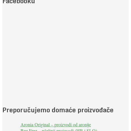
Facebooku
Preporučujemo domaće proizvođače
Aronia Original – proizvodi od aronije
Bee Free – pčelinji proizvodi (HR i SLO)