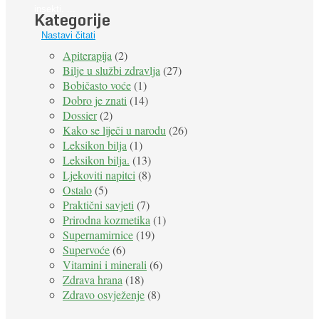
insekti. ...
Kategorije
Nastavi čitati
Apiterapija
(2)
Bilje u službi zdravlja
(27)
Bobičasto voće
(1)
Dobro je znati
(14)
Dossier
(2)
Kako se liječi u narodu
(26)
Leksikon bilja
(1)
Leksikon bilja.
(13)
Ljekoviti napitci
(8)
Ostalo
(5)
Praktični savjeti
(7)
Prirodna kozmetika
(1)
Supernamirnice
(19)
Supervoće
(6)
Vitamini i minerali
(6)
Zdrava hrana
(18)
Zdravo osvježenje
(8)