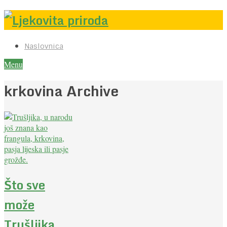
Naslovnica
Menu
krkovina Archive
Što sve
može
Trušljika