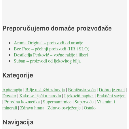
Preporučujemo domaće proizvođače
Aronia Original – proizvodi od aronije
Bee Free – pčelinji proizvodi (HR i SLO)
Destilerija Perković – voćne rakije i likeri
Suban – proizvodi od ljekovitog bilja
Kategorije
Apiterapija
|
Bilje u službi zdravlja
|
Bobičasto voće
|
Dobro je znati
|
Dossier
|
Kako se liječi u narodu
|
Ljekoviti napitci
|
Praktični savjeti
|
Prirodna kozmetika
|
Supernamirnice
|
Supervoće
|
Vitamini i
minerali
|
Zdrava hrana
|
Zdravo osvježenje
|
Ostalo
Navigacija