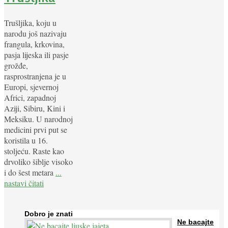
Trušljika, koju u
narodu još nazivaju
frangula, krkovina,
pasja lijeska ili pasje
grožđe,
rasprostranjena je u
Europi, sjevernoj
Africi, zapadnoj
Aziji, Sibiru, Kini i
Meksiku. U narodnoj
medicini prvi put se
koristila u 16.
stoljeću. Raste kao
drvoliko šiblje visoko
i do šest metara
...
nastavi čitati
Dobro je znati
Ne bacajte