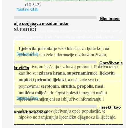
(10.542)
Nastavi čitati
O
Maslinovo
ulje sprječava moždani udar
stranici
Maslinovo ulje, kao osnova zdrave mediteranske prehrane, već je
nadaleko poznato. Ipak, francuski su istraživači otišli i korak
dalje. Njihovo ...
Ljekovita priroda
je web lokacija za ljude koji na
jednom mjestu žele informacije o zdravom životu,
Nastavi čitati
Oprašivanje
alternativnom liječenju i zdravoj prehrani. Pokriva teme
krušaka
zdrava hrana
supernamirnice
ljekoviti
kao što su:
,
,
Pri podizanju nasada kruške zanemaruje se problem oprašivanja
napitci
prirodni lijekovi
i
, a naći ćete sve i o
kukcima jer vlada uvjerenje da će krušku oprašiti pčele medarice
serotonin
sirutka
propolis
med
pojmovima:
,
,
,
,
(Apis mellifera). ...
matična mliječ
i dr. Opisi bolesti i mogući načini
Nastavi čitati
liječenja namijenjeni su isključivo informiranju i
Insekti kao
zdravstvenom prosvjećivanju opće populacije, te
hrana budućnosti
nipošto ne zamjenjuju liječničku dijagnozu ili liječenje.
Prema predviđanjima FAO-a do 2050. godine život 9 milijardi
stanovnika Zemlje bit će ugrožen zbog gladi. Nadu (možda) nude