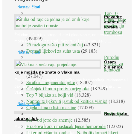
Nastavi čitati
Top 10
Prevarite
biljaka koje
apetit u 10
sprečavaju
koraka
trombozu
Želudac teško trpi stroge dijete i gladovanje, no srećom po nas
(49.859)
može ga se lako zavarati. Nezdravu i pretjeranu želju ...
25 razloga zašto piti zeleni čaj
(43.821)
Domaći lijekovi za suha usta
(29.183)
Nastavi čitati
Prirodni
Osam
lijekovi za
činjenica
keratozu
koje možda ne znate o vlaknima
(27.047)
Evo zašto su vlakna važna i zašto nas bombardiraju reklamama i
Sirutka – regenerator jetre
(18.407)
pakiranjima u kojima obećavaju najviši postotak vlakana ... 1.
Češnjak i limun protiv kurjeg oka
(18.349)
Vlakna ...
Top 7 biljaka za bolji vid
(18.328)
Napravite ljekoviti jastuk od koštica višnje!
(18.218)
Nastavi čitati
Cijela istina o listu masline
(17.009)
Peršin liječi
Nevjerojatni
jabuke i luk
sve – od jetre do anemije
(12.585)
Hrastova kora i maslačak liječe hemoroide
(12.023)
Muče li vas tegobe vezane uz srce, oči i živce, od kojih pati
Liker od višanja, oraha … Najbolji domaći likeri
većina dijabetičara u kasnijem stadiju bolesti, jabuke ...