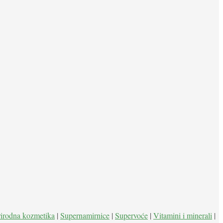
rirodna kozmetika
|
Supernamirnice
|
Supervoće
|
Vitamini i minerali
|