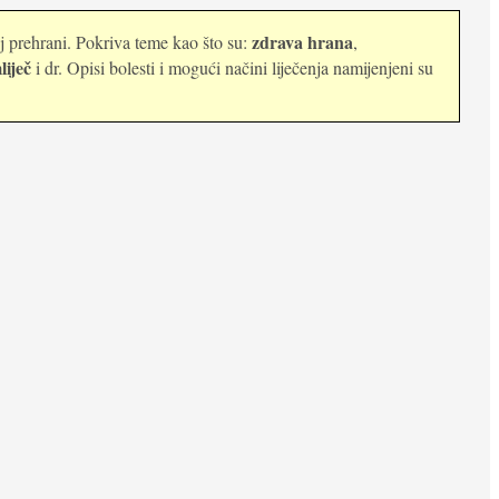
zdrava hrana
oj prehrani. Pokriva teme kao što su:
,
liječ
i dr. Opisi bolesti i mogući načini liječenja namijenjeni su