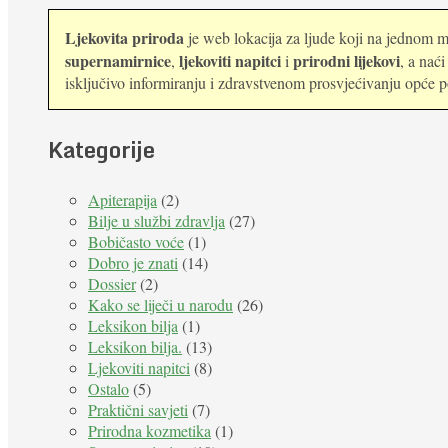
Ljekovita priroda
je web lokacija za ljude koji na jednom mj
supernamirnice
ljekoviti napitci
prirodni lijekovi
,
i
, a nać
isključivo informiranju i zdravstvenom prosvjećivanju opće pop
Kategorije
Apiterapija
(2)
Bilje u službi zdravlja
(27)
Bobičasto voće
(1)
Dobro je znati
(14)
Dossier
(2)
Kako se liječi u narodu
(26)
Leksikon bilja
(1)
Leksikon bilja.
(13)
Ljekoviti napitci
(8)
Ostalo
(5)
Praktični savjeti
(7)
Prirodna kozmetika
(1)