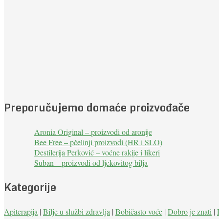
Preporučujemo domaće proizvođače
Aronia Original – proizvodi od aronije
Bee Free – pčelinji proizvodi (HR i SLO)
Destilerija Perković – voćne rakije i likeri
Suban – proizvodi od ljekovitog bilja
Kategorije
Apiterapija
|
Bilje u službi zdravlja
|
Bobičasto voće
|
Dobro je znati
|