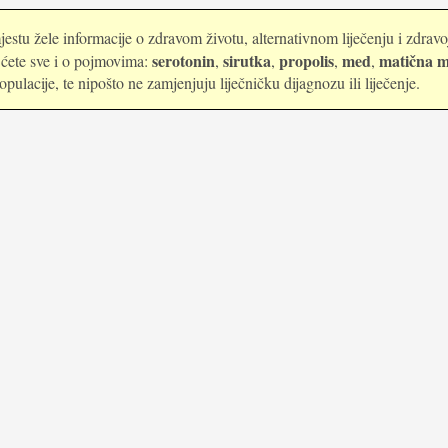
estu žele informacije o zdravom životu, alternativnom liječenju i zdrav
serotonin
sirutka
propolis
med
matična m
i ćete sve i o pojmovima:
,
,
,
,
ulacije, te nipošto ne zamjenjuju liječničku dijagnozu ili liječenje.