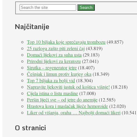
Najčitanije
Top 10 biljaka koje sprečavaju trombozu
(49.857)
25 razloga zašto piti zeleni čaj
(43.819)
Domaći lijekovi za suha usta
(29.183)
Prirodni lijekovi za keratozu
(27.041)
Sirutka – regenerator jetre
(18.407)
Češnjak i limun protiv kurjeg oka
(18.349)
Top 7 biljaka za bolji vid
(18.304)
Napravite ljekoviti jastuk od koštica višnje!
(18.218)
Cijela istina o listu masline
(17.008)
Peršin liječi sve – od jetre do anemije
(12.585)
Hrastova kora i maslačak liječe hemoroide
(12.020)
Liker od višanja, oraha … Najbolji domaći likeri
(10.541
O stranici