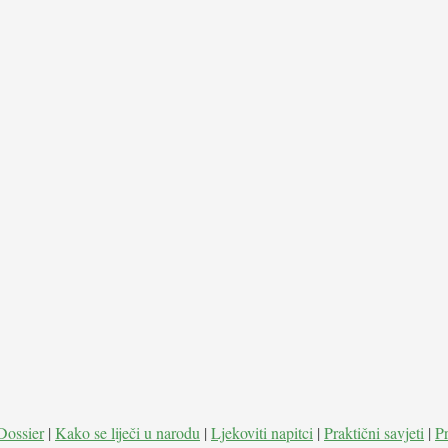
Dossier
|
Kako se liječi u narodu
|
Ljekoviti napitci
|
Praktični savjeti
|
P