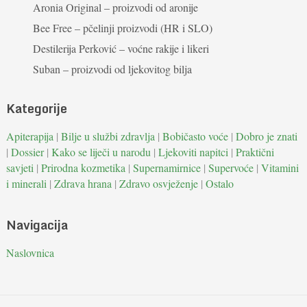
Aronia Original – proizvodi od aronije
Bee Free – pčelinji proizvodi (HR i SLO)
Destilerija Perković – voćne rakije i likeri
Suban – proizvodi od ljekovitog bilja
Kategorije
Apiterapija
|
Bilje u službi zdravlja
|
Bobičasto voće
|
Dobro je znati
|
Dossier
|
Kako se liječi u narodu
|
Ljekoviti napitci
|
Praktični
savjeti
|
Prirodna kozmetika
|
Supernamirnice
|
Supervoće
|
Vitamini
i minerali
|
Zdrava hrana
|
Zdravo osvježenje
|
Ostalo
Navigacija
Naslovnica