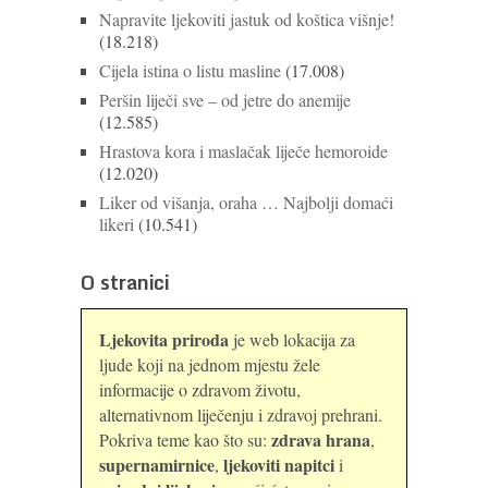
Napravite ljekoviti jastuk od koštica višnje!
(18.218)
Cijela istina o listu masline
(17.008)
Peršin liječi sve – od jetre do anemije
(12.585)
Hrastova kora i maslačak liječe hemoroide
(12.020)
Liker od višanja, oraha … Najbolji domaći
likeri
(10.541)
O stranici
Ljekovita priroda
je web lokacija za
ljude koji na jednom mjestu žele
informacije o zdravom životu,
alternativnom liječenju i zdravoj prehrani.
zdrava hrana
Pokriva teme kao što su:
,
supernamirnice
ljekoviti napitci
,
i