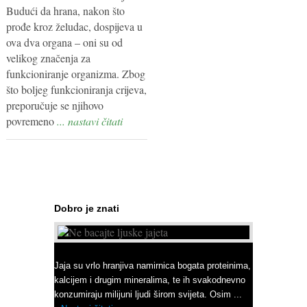
Budući da hrana, nakon što
prođe kroz želudac, dospijeva u
ova dva organa – oni su od
velikog značenja za
funkcioniranje organizma. Zbog
što boljeg funkcioniranja crijeva,
preporučuje se njihovo
povremeno
... nastavi čitati
Dobro je znati
Ne bacajte ljuske jajeta
Jaja su vrlo hranjiva namirnica bogata proteinima,
kalcijem i drugim mineralima, te ih svakodnevno
konzumiraju milijuni ljudi širom svijeta. Osim ...