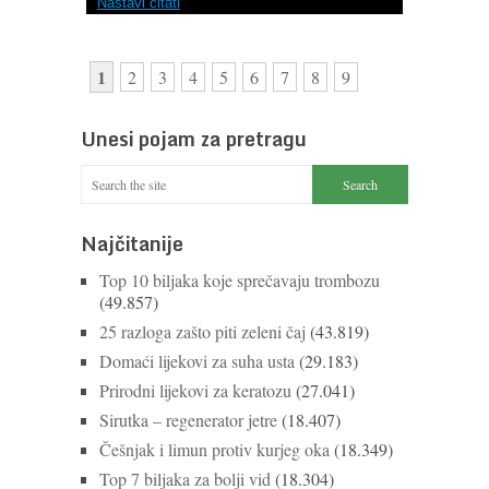
Nastavi čitati
1
2
3
4
5
6
7
8
9
Unesi pojam za pretragu
Najčitanije
Top 10 biljaka koje sprečavaju trombozu
(49.857)
25 razloga zašto piti zeleni čaj
(43.819)
Domaći lijekovi za suha usta
(29.183)
Prirodni lijekovi za keratozu
(27.041)
Sirutka – regenerator jetre
(18.407)
Češnjak i limun protiv kurjeg oka
(18.349)
Top 7 biljaka za bolji vid
(18.304)