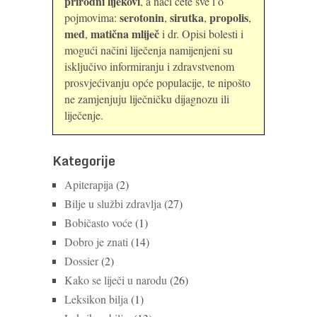
prirodni lijekovi
, a naći ćete sve i o
serotonin
sirutka
propolis
pojmovima:
,
,
,
med
matična mliječ
,
i dr. Opisi bolesti i
mogući načini liječenja namijenjeni su
isključivo informiranju i zdravstvenom
prosvjećivanju opće populacije, te nipošto
ne zamjenjuju liječničku dijagnozu ili
liječenje.
Kategorije
Apiterapija
(2)
Bilje u službi zdravlja
(27)
Bobičasto voće
(1)
Dobro je znati
(14)
Dossier
(2)
Kako se liječi u narodu
(26)
Leksikon bilja
(1)