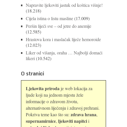
Napravite ljekoviti jastuk od koštica višnje!
(18.218)
Cijela istina o listu masline
(17.009)
Peršin liječi sve – od jetre do anemije
(12.585)
Hrastova kora i maslačak liječe hemoroide
(12.023)
Liker od višanja, oraha … Najbolji domaći
likeri
(10.542)
O stranici
Ljekovita priroda
je web lokacija za
ljude koji na jednom mjestu žele
informacije o zdravom životu,
alternativnom liječenju i zdravoj prehrani.
zdrava hrana
Pokriva teme kao što su:
,
supernamirnice
ljekoviti napitci
,
i