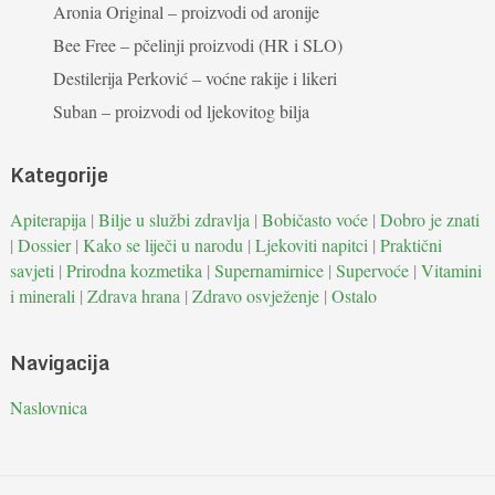
Aronia Original – proizvodi od aronije
Bee Free – pčelinji proizvodi (HR i SLO)
Destilerija Perković – voćne rakije i likeri
Suban – proizvodi od ljekovitog bilja
Kategorije
Apiterapija
|
Bilje u službi zdravlja
|
Bobičasto voće
|
Dobro je znati
|
Dossier
|
Kako se liječi u narodu
|
Ljekoviti napitci
|
Praktični
savjeti
|
Prirodna kozmetika
|
Supernamirnice
|
Supervoće
|
Vitamini
i minerali
|
Zdrava hrana
|
Zdravo osvježenje
|
Ostalo
Navigacija
Naslovnica