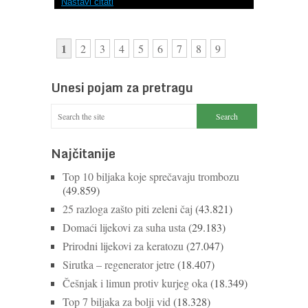
Nastavi čitati
1
2
3
4
5
6
7
8
9
Unesi pojam za pretragu
Najčitanije
Top 10 biljaka koje sprečavaju trombozu
(49.859)
25 razloga zašto piti zeleni čaj
(43.821)
Domaći lijekovi za suha usta
(29.183)
Prirodni lijekovi za keratozu
(27.047)
Sirutka – regenerator jetre
(18.407)
Češnjak i limun protiv kurjeg oka
(18.349)
Top 7 biljaka za bolji vid
(18.328)