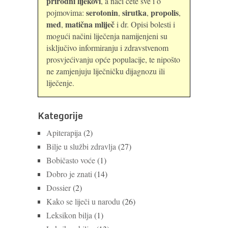
prirodni lijekovi
, a naći ćete sve i o
serotonin
sirutka
propolis
pojmovima:
,
,
,
med
matična mliječ
,
i dr. Opisi bolesti i
mogući načini liječenja namijenjeni su
isključivo informiranju i zdravstvenom
prosvjećivanju opće populacije, te nipošto
ne zamjenjuju liječničku dijagnozu ili
liječenje.
Kategorije
Apiterapija
(2)
Bilje u službi zdravlja
(27)
Bobičasto voće
(1)
Dobro je znati
(14)
Dossier
(2)
Kako se liječi u narodu
(26)
Leksikon bilja
(1)