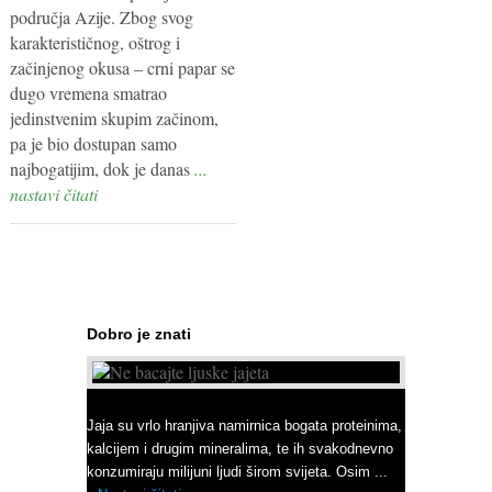
područja Azije. Zbog svog
karakterističnog, oštrog i
začinjenog okusa – crni papar se
dugo vremena smatrao
jedinstvenim skupim začinom,
pa je bio dostupan samo
najbogatijim, dok je danas
...
nastavi čitati
Dobro je znati
Ne bacajte ljuske jajeta
Jaja su vrlo hranjiva namirnica bogata proteinima,
kalcijem i drugim mineralima, te ih svakodnevno
konzumiraju milijuni ljudi širom svijeta. Osim ...