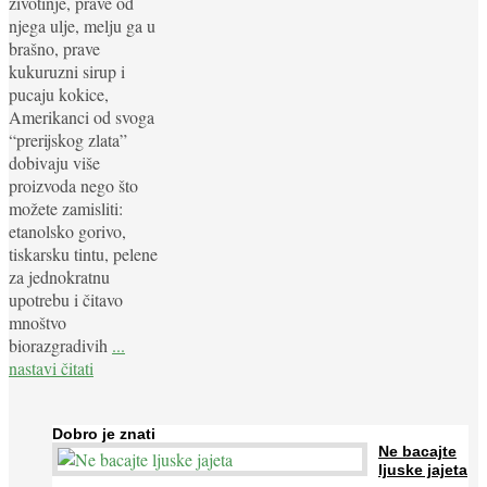
životinje, prave od
njega ulje, melju ga u
brašno, prave
kukuruzni sirup i
pucaju kokice,
Amerikanci od svoga
“prerijskog zlata”
dobivaju više
proizvoda nego što
možete zamisliti:
etanolsko gorivo,
tiskarsku tintu, pelene
za jednokratnu
upotrebu i čitavo
mnoštvo
biorazgradivih
...
nastavi čitati
Dobro je znati
Ne bacajte
ljuske jajeta