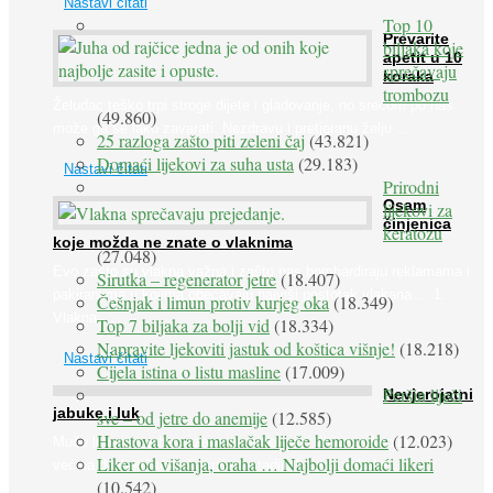
Nastavi čitati
Top 10
Prevarite
biljaka koje
apetit u 10
sprečavaju
koraka
trombozu
Želudac teško trpi stroge dijete i gladovanje, no srećom po nas
(49.860)
može ga se lako zavarati. Nezdravu i pretjeranu želju ...
25 razloga zašto piti zeleni čaj
(43.821)
Domaći lijekovi za suha usta
(29.183)
Nastavi čitati
Prirodni
Osam
lijekovi za
činjenica
keratozu
koje možda ne znate o vlaknima
(27.048)
Evo zašto su vlakna važna i zašto nas bombardiraju reklamama i
Sirutka – regenerator jetre
(18.407)
pakiranjima u kojima obećavaju najviši postotak vlakana ... 1.
Češnjak i limun protiv kurjeg oka
(18.349)
Vlakna ...
Top 7 biljaka za bolji vid
(18.334)
Napravite ljekoviti jastuk od koštica višnje!
(18.218)
Nastavi čitati
Cijela istina o listu masline
(17.009)
Peršin liječi
Nevjerojatni
jabuke i luk
sve – od jetre do anemije
(12.585)
Hrastova kora i maslačak liječe hemoroide
(12.023)
Muče li vas tegobe vezane uz srce, oči i živce, od kojih pati
Liker od višanja, oraha … Najbolji domaći likeri
većina dijabetičara u kasnijem stadiju bolesti, jabuke ...
(10.542)