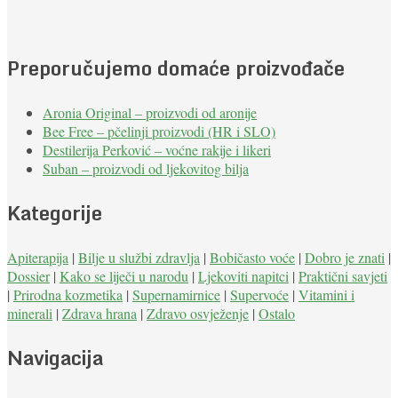
Preporučujemo domaće proizvođače
Aronia Original – proizvodi od aronije
Bee Free – pčelinji proizvodi (HR i SLO)
Destilerija Perković – voćne rakije i likeri
Suban – proizvodi od ljekovitog bilja
Kategorije
Apiterapija
|
Bilje u službi zdravlja
|
Bobičasto voće
|
Dobro je znati
|
Dossier
|
Kako se liječi u narodu
|
Ljekoviti napitci
|
Praktični savjeti
|
Prirodna kozmetika
|
Supernamirnice
|
Supervoće
|
Vitamini i
minerali
|
Zdrava hrana
|
Zdravo osvježenje
|
Ostalo
Navigacija