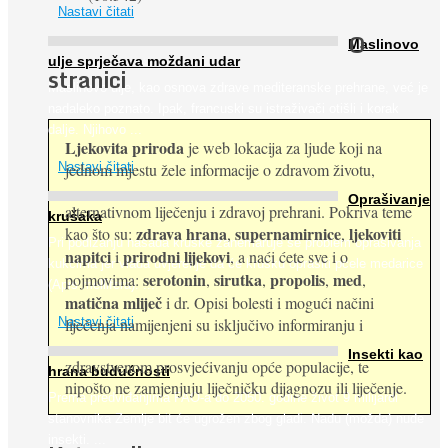
Nastavi čitati
O
Maslinovo
ulje sprječava moždani udar
stranici
Maslinovo ulje, kao osnova zdrave mediteranske prehrane, već je
nadaleko poznato. Ipak, francuski su istraživači otišli i korak
dalje. Njihovo ...
Ljekovita priroda
je web lokacija za ljude koji na
jednom mjestu žele informacije o zdravom životu,
Nastavi čitati
Oprašivanje
alternativnom liječenju i zdravoj prehrani. Pokriva teme
krušaka
zdrava hrana
supernamirnice
ljekoviti
kao što su:
,
,
Pri podizanju nasada kruške zanemaruje se problem oprašivanja
napitci
prirodni lijekovi
i
, a naći ćete sve i o
kukcima jer vlada uvjerenje da će krušku oprašiti pčele medarice
serotonin
sirutka
propolis
med
pojmovima:
,
,
,
,
(Apis mellifera). ...
matična mliječ
i dr. Opisi bolesti i mogući načini
Nastavi čitati
liječenja namijenjeni su isključivo informiranju i
Insekti kao
zdravstvenom prosvjećivanju opće populacije, te
hrana budućnosti
nipošto ne zamjenjuju liječničku dijagnozu ili liječenje.
Prema predviđanjima FAO-a do 2050. godine život 9 milijardi
stanovnika Zemlje bit će ugrožen zbog gladi. Nadu (možda) nude
insekti. ...