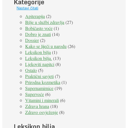
Kategorije
Nastavi čitati
Apiterapija
(2)
Bilje u službi zdravlja
(27)
Bobičasto voće
(1)
Dobro je znati
(14)
Dossier
(2)
Kako se liječi u narodu
(26)
Leksikon bilja
(1)
Leksikon bilja.
(13)
Ljekoviti napitci
(8)
Ostalo
(5)
Praktični savjeti
(7)
Prirodna kozmetika
(1)
Supernamirnice
(19)
Supervoće
(6)
Vitamini i minerali
(6)
Zdrava hrana
(18)
Zdravo osvježenje
(8)
Leksikon bilja