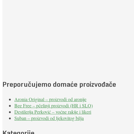
Preporučujemo domaće proizvođače
Aronia Original – proizvodi od aronije
Bee Free – pčelinji proizvodi (HR i SLO)
Destilerija Perković – voćne rakije i likeri
Suban – proizvodi od ljekovitog bilja
Kategorije