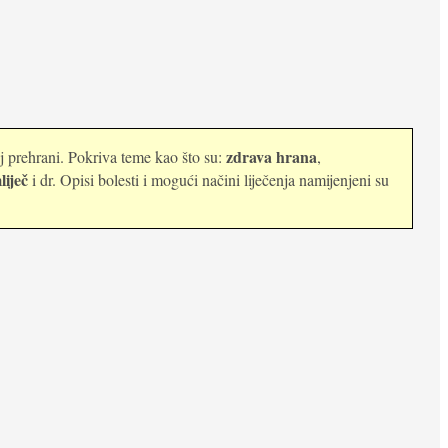
zdrava hrana
oj prehrani. Pokriva teme kao što su:
,
liječ
i dr. Opisi bolesti i mogući načini liječenja namijenjeni su