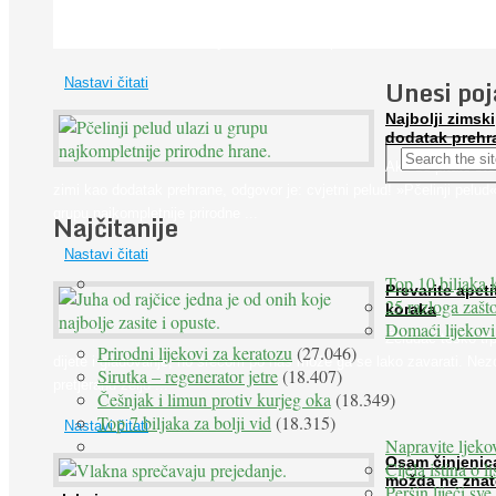
Iako je »visok krvni tlak« mnogo opasniji od niskog, »hipotenziju« ni
ne bi trebali zanemarivati jer također može prouzročiti ...
Unesi po
Nastavi čitati
Najbolji zimski
dodatak prehr
Ako se pitate što
zimi kao dodatak prehrane, odgovor je: cvjetni pelud! »Pčelinji pelud«
grupu najkompletnije prirodne ...
Najčitanije
Nastavi čitati
Top 10 biljaka 
Prevarite apeti
25 razloga zašto
koraka
Domaći lijekovi
Želudac teško trp
Prirodni lijekovi za keratozu
(27.046)
dijete i gladovanje, no srećom po nas može ga se lako zavarati. Nez
Sirutka – regenerator jetre
(18.407)
pretjeranu želju ...
Češnjak i limun protiv kurjeg oka
(18.349)
Top 7 biljaka za bolji vid
(18.315)
Nastavi čitati
Napravite ljekov
Osam činjenic
Cijela istina o l
možda ne znat
Peršin liječi sv