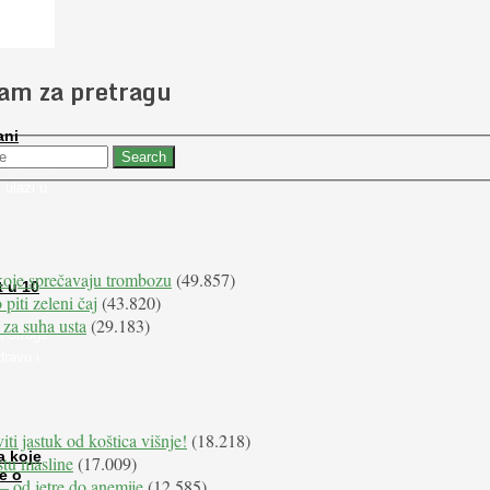
 slučajno
jam za pretragu
ani
 nabaviti
 ulazi u
koje sprečavaju trombozu
(49.857)
t u 10
 piti zeleni čaj
(43.820)
 za suha usta
(29.183)
i stroge
dravu i
iti jastuk od koštica višnje!
(18.218)
a koje
istu masline
(17.009)
e o
e – od jetre do anemije
(12.585)