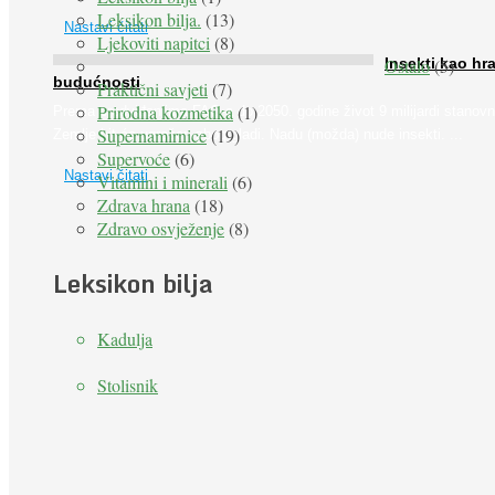
Leksikon bilja.
(13)
Nastavi čitati
Ljekoviti napitci
(8)
Ostalo
(5)
Insekti kao hr
budućnosti
Praktični savjeti
(7)
Prirodna kozmetika
(1)
Prema predviđanjima FAO-a do 2050. godine život 9 milijardi stanovn
Supernamirnice
(19)
Zemlje bit će ugrožen zbog gladi. Nadu (možda) nude insekti. ...
Supervoće
(6)
Nastavi čitati
Vitamini i minerali
(6)
Zdrava hrana
(18)
Zdravo osvježenje
(8)
Leksikon bilja
Kadulja
Stolisnik