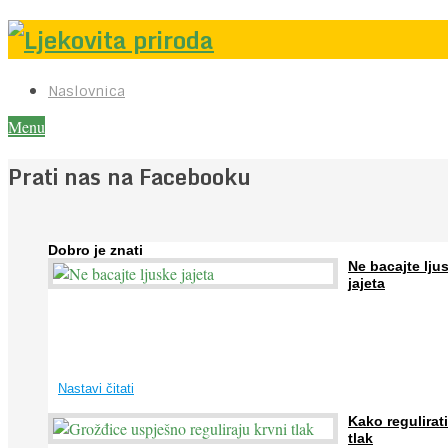
Naslovnica
Menu
Prati nas na Facebooku
Dobro je znati
Ne bacajte lju
jajeta
Jaja su vrlo hranjiva namirnica bogata proteinima, kalcijem i drugim
mineralima, te ih svakodnevno konzumiraju milijuni ljudi širom svijet
...
Nastavi čitati
Kako regulirati
tlak