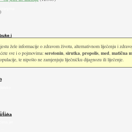
kiranjima
)
buke i
estu žele informacije o zdravom životu, alternativnom liječenju i zdrav
serotonin
sirutka
propolis
med
matična m
i ćete sve i o pojmovima:
,
,
,
,
ulacije, te nipošto ne zamjenjuju liječničku dijagnozu ili liječenje.
e
daleko
14)
rušaka
cima jer
...