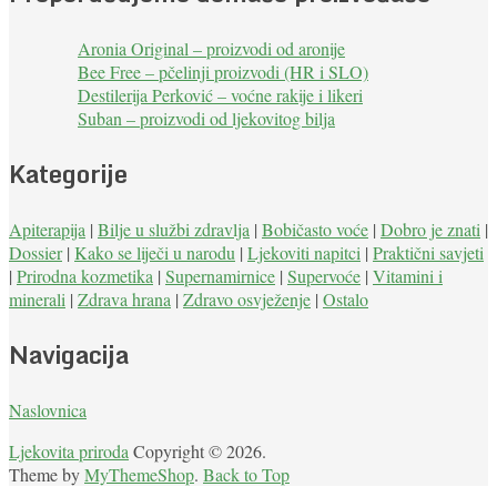
Aronia Original – proizvodi od aronije
Bee Free – pčelinji proizvodi (HR i SLO)
Destilerija Perković – voćne rakije i likeri
Suban – proizvodi od ljekovitog bilja
Kategorije
Apiterapija
|
Bilje u službi zdravlja
|
Bobičasto voće
|
Dobro je znati
|
Dossier
|
Kako se liječi u narodu
|
Ljekoviti napitci
|
Praktični savjeti
|
Prirodna kozmetika
|
Supernamirnice
|
Supervoće
|
Vitamini i
minerali
|
Zdrava hrana
|
Zdravo osvježenje
|
Ostalo
Navigacija
Naslovnica
Ljekovita priroda
Copyright © 2026.
Theme by
MyThemeShop
.
Back to Top