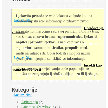
Maslinovo ulje, kao osnova zdrave mediteranske prehrane, već je
nadaleko poznato. Ipak, francuski su istraživači otišli i korak
dalje. Njihovo ...
Ljekovita priroda
je web lokacija za ljude koji na
jednom mjestu žele informacije o zdravom životu,
Nastavi čitati
Oprašivanje
alternativnom liječenju i zdravoj prehrani. Pokriva teme
krušaka
zdrava hrana
supernamirnice
ljekoviti
kao što su:
,
,
Pri podizanju nasada kruške zanemaruje se problem oprašivanja
napitci
prirodni lijekovi
i
, a naći ćete sve i o
kukcima jer vlada uvjerenje da će krušku oprašiti pčele medarice
serotonin
sirutka
propolis
med
pojmovima:
,
,
,
,
(Apis mellifera). ...
matična mliječ
i dr. Opisi bolesti i mogući načini
Nastavi čitati
liječenja namijenjeni su isključivo informiranju i
Insekti kao
zdravstvenom prosvjećivanju opće populacije, te
hrana budućnosti
nipošto ne zamjenjuju liječničku dijagnozu ili liječenje.
Prema predviđanjima FAO-a do 2050. godine život 9 milijardi
stanovnika Zemlje bit će ugrožen zbog gladi. Nadu (možda) nude
insekti. ...
Kategorije
Nastavi čitati
Apiterapija
(2)
Bilje u službi zdravlja
(27)