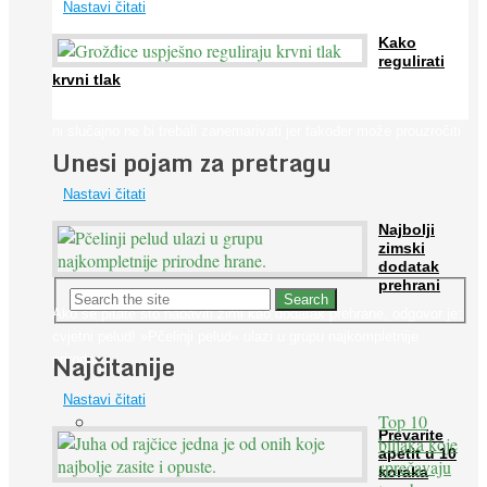
Nastavi čitati
Kako
regulirati
krvni tlak
Iako je »visok krvni tlak« mnogo opasniji od niskog, »hipotenziju«
ni slučajno ne bi trebali zanemarivati jer također može prouzročiti
Unesi pojam za pretragu
...
Nastavi čitati
Najbolji
zimski
dodatak
prehrani
Ako se pitate što nabaviti zimi kao dodatak prehrane, odgovor je:
cvjetni pelud! »Pčelinji pelud« ulazi u grupu najkompletnije
Najčitanije
prirodne ...
Nastavi čitati
Top 10
Prevarite
biljaka koje
apetit u 10
sprečavaju
koraka