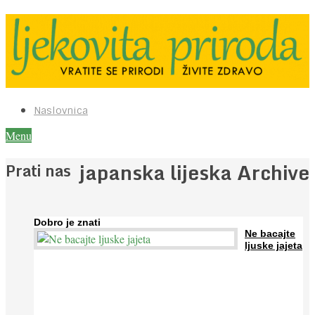
Naslovnica
Menu
japanska lijeska Archive
Prati nas
Dobro je znati
Ne bacajte
ljuske jajeta
Jaja su vrlo hranjiva namirnica bogata proteinima, kalcijem i
drugim mineralima, te ih svakodnevno konzumiraju milijuni ljudi
širom svijeta. Osim ...