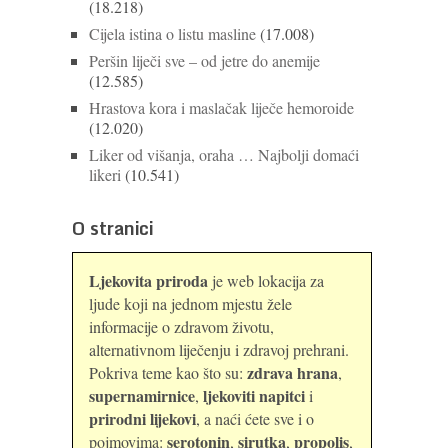
(18.218)
Cijela istina o listu masline
(17.008)
Peršin liječi sve – od jetre do anemije
(12.585)
Hrastova kora i maslačak liječe hemoroide
(12.020)
Liker od višanja, oraha … Najbolji domaći
likeri
(10.541)
O stranici
Ljekovita priroda
je web lokacija za
ljude koji na jednom mjestu žele
informacije o zdravom životu,
alternativnom liječenju i zdravoj prehrani.
zdrava hrana
Pokriva teme kao što su:
,
supernamirnice
ljekoviti napitci
,
i
prirodni lijekovi
, a naći ćete sve i o
serotonin
sirutka
propolis
pojmovima:
,
,
,