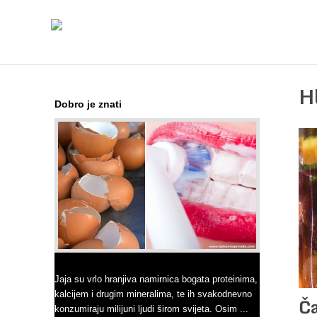
H
Dobro je znati
Ne bacajte ljuske jajeta
Jaja su vrlo hranjiva namirnica bogata proteinima,
kalcijem i drugim mineralima, te ih svakodnevno
Ča
konzumiraju milijuni ljudi širom svijeta. Osim ...