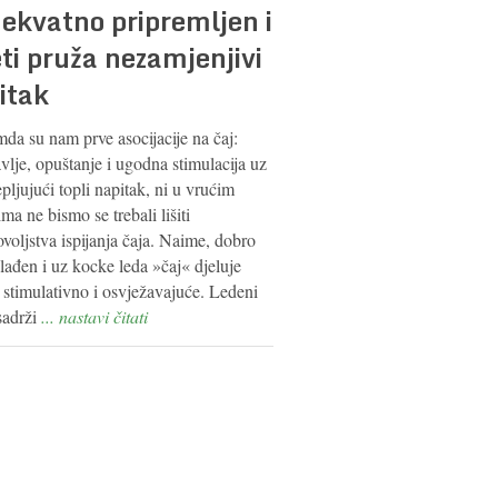
ekvatno pripremljen i
eti pruža nezamjenjivi
itak
da su nam prve asocijacije na čaj:
vlje, opuštanje i ugodna stimulacija uz
pljujući topli napitak, ni u vrućim
ma ne bismo se trebali lišiti
voljstva ispijanja čaja. Naime, dobro
lađen i uz kocke leda »čaj« djeluje
 stimulativno i osvježavajuće. Ledeni
sadrži
... nastavi čitati