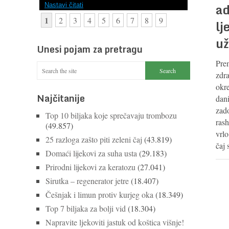
ad
Nastavi čitati
1
2
3
4
5
6
7
8
9
lj
už
Unesi pojam za pretragu
Prem
zdra
okre
Najčitanije
dani
zado
Top 10 biljaka koje sprečavaju trombozu
rash
(49.857)
vrlo
25 razloga zašto piti zeleni čaj
(43.819)
čaj 
Domaći lijekovi za suha usta
(29.183)
Prirodni lijekovi za keratozu
(27.041)
Sirutka – regenerator jetre
(18.407)
Češnjak i limun protiv kurjeg oka
(18.349)
Top 7 biljaka za bolji vid
(18.304)
Napravite ljekoviti jastuk od koštica višnje!