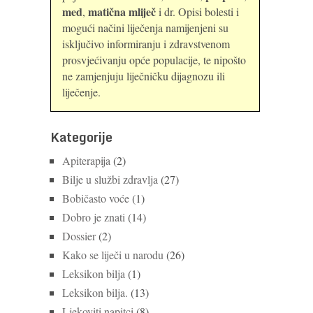
med
matična mliječ
,
i dr. Opisi bolesti i
mogući načini liječenja namijenjeni su
isključivo informiranju i zdravstvenom
prosvjećivanju opće populacije, te nipošto
ne zamjenjuju liječničku dijagnozu ili
liječenje.
Kategorije
Apiterapija
(2)
Bilje u službi zdravlja
(27)
Bobičasto voće
(1)
Dobro je znati
(14)
Dossier
(2)
Kako se liječi u narodu
(26)
Leksikon bilja
(1)
Leksikon bilja.
(13)
Ljekoviti napitci
(8)